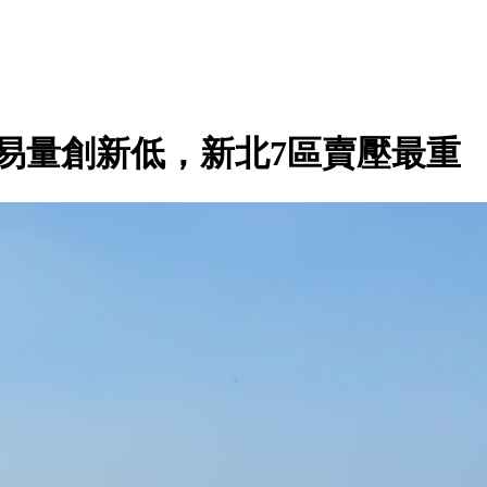
交易量創新低，新北7區賣壓最重