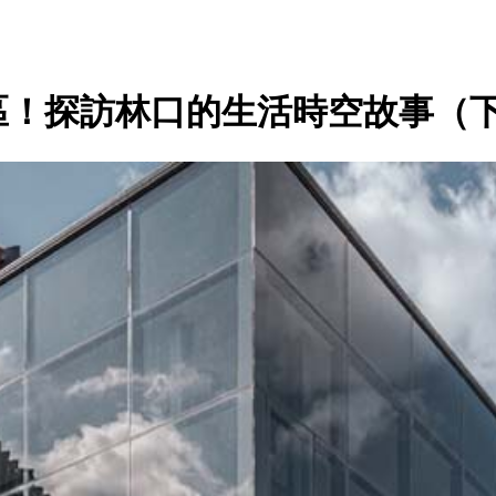
區！探訪林口的生活時空故事（