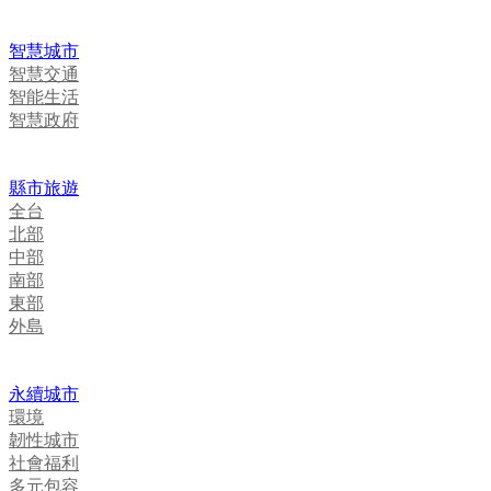
智慧城市
智慧交通
智能生活
智慧政府
縣市旅遊
全台
北部
中部
南部
東部
外島
永續城市
環境
韌性城市
社會福利
多元包容