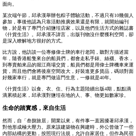
面向。
某次端午節，邱承漢舉辦包粽子體驗活動，不過只有10幾個人
參加，事後他認為只靠活動推廣效果還是有限，就開始編刊
物，於是有了專門介紹鹽埕店家，以及他們生活方式的雜誌書
《什貨生活》。邱承漢不諱言，出版刊物沒什麼獲利空間，卻
是深入瞭解地方很好的方式。
比方說，他訪談一位專修偉士牌的車行老闆，聽對方描述當
年，隨香港船隻來台的船員們，都會走私手錶、絲襪、香水，
到專賣舶來品的堀江商場交貨，船員們都是用偉士牌機車來運
貨，而且他們會將後座空間改大，好裝進更多貨品，碼頭對面
好幾家車行，就是專門做這門生意，一修就是40年。
《什貨生活》以食、衣、住、行為主題陸續出版4期，點點滴
滴累積起來，邱承漢對鹽埕在地的人、事、物更如數家珍。
生命的踏實感，來自生活
然而，自「叁捌旅居」開業以來，有件事一直困擾著邱承漢，
對他形成極大壓力。原來該建築物在興建時，外公曾做了一些
內部結構的更動，按照現行法規，允許自家居住，但作為民宿