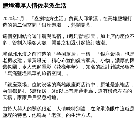
鹽埕濃厚人情佐老派生活
2020年5月，「叁捌地方生活」負責人邱承漢，在高雄鹽埕打
造的第二個空間「銀座聚場」，熱鬧開幕。
這個空間結合咖啡廳與民宿，1週只營運3天，加上店內座位不
多，管制入場客人數，開幕之初還引起搶訂熱潮。
就跟邱承漢之前打造的「叁捌旅居」一樣，「銀座聚場」也是
老房改建，暈黃燈光，精心布置的復古家具、小物，濃厚的懷
舊氛圍，令人想起電影《花樣年華》，知名的設計雜誌形容為
「寫滿鹽埕風華的旅宿空間」。
「銀座聚場」位於沒落的高雄銀座商店街中，原址是旗袍店，
兩側都是4、5層樓房，3樓以上有聯通走廊，還有橫跨左右的
天橋，家家戶戶聲息相通。
由於人與人的關係很近，人情味特別濃，在邱承漢眼中這就是
鹽埕的特色，他稱為「老派」的生活方式。