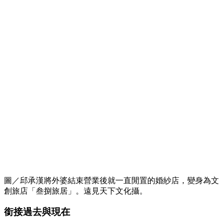
圖／邱承漢將外婆結束營業後就一直閒置的婚紗店，變身為文
創旅店「叁捌旅居」。遠見天下文化攝。
銜接過去與現在