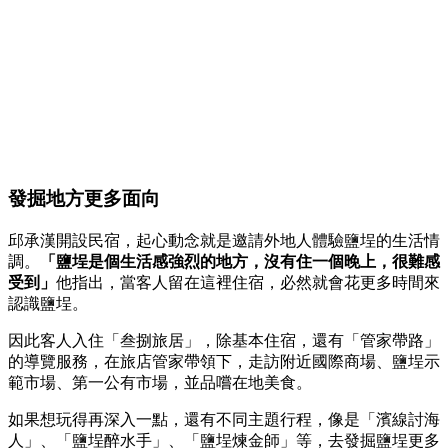
發掘地方更多面向
邱承漢開設民宿，起心動念就是邀請外地人體驗鹽埕的生活情
調。
「鹽埕是個生活感強烈的地方，沒有住一個晚上，很難感
受到」
他指出，當客人留在這裡住宿，必然就會花更多時間來
認識鹽埕。
因此客人入住「叁捌旅居」，除基本住宿，還有「管家帶路」
的導覽服務，在旅店管家帶領下，走訪附近國際商場、鹽埕示
範市場、第一公有市場，並品嚐在地美食。
如果想玩得再深入一點，還有不同主題行程，像是「濱線討海
人」、「鹽埕醉水手」、「鹽埕煉金師」等，去發掘鹽埕更多