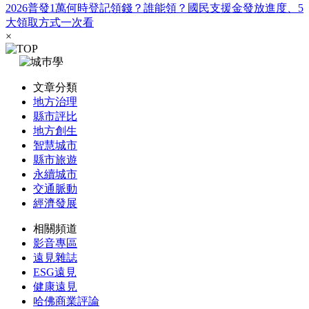
2026普發1萬何時登記領錢？誰能領？國民支援金發放進度、5
大領取方式一次看
×
文章分類
地方治理
縣市評比
地方創生
智慧城市
縣市旅遊
永續城市
交通脈動
經濟發展
相關頻道
影音專區
遠見雜誌
ESG遠見
健康遠見
哈佛商業評論