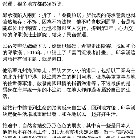
營運，很多地方都必須拆除。
邱承漢陷入兩難：拆了，「叁捌旅居」所代表的傳承意義也就
蕩然無存；不拆，因為不符法規，他不時會收到罰單，若是相
關單位上門稽查，他也很難跟客人交代。撐到第3年，心力交
瘁的邱承漢壯士斷腕，結束了民宿營運。
民宿沒辦法繼續下去，婚姻也觸礁，希望走出陰霾、找回初心
的邱承漢，2016年，申請上了「雲門流浪者計畫」。邱承漢這
趟旅行有個主題，就是港口。
他沿著九州海岸線走，拜訪大大小小的港口，包括以工業為主
的北九州門戶港、以漁業為主的柳川河港、做為美軍軍事基地
的佐世保軍港、散發南國風情的指宿漁港等，不過最多的是，
隱身在海岸線一角的小漁港，在地人靜靜過著屬於自己的生
活。
從旅行中體悟到生命的踏實感來自生活，回到地方後，邱承漢
決定從生活場域重新出發，和在地居民一起好好生活。
旅途中，自然會結交形形色色的朋友，其中有一些是日本人，
他們原本在外地工作，311大地震後決定返鄉，做一些讓家鄉