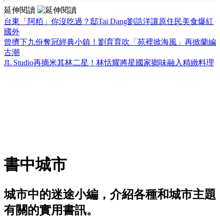
延伸閱讀
台東「阿粨」你沒吃過？邸Tai Dang劉誥洋讓原住民美食爆紅
國外
曾擠下九份奪冠經典小鎮！劉育育吹「苑裡掀海風」再掀蘭編
古潮
JL Studio再摘米其林二星！林恬耀將星國家鄉味融入精緻料理
書中城市
城市中的迷途小編，介紹各種和城市主題
有關的實用書訊。