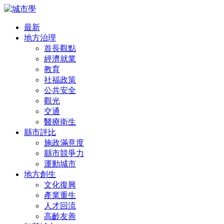
最新
地方治理
首長觀點
經濟就業
教育
社福政策
公共安全
觀光
交通
醫療衛生
縣市評比
施政滿意度
縣市競爭力
運動城市
地方創生
文化復興
產業重生
人才回流
高齡友善