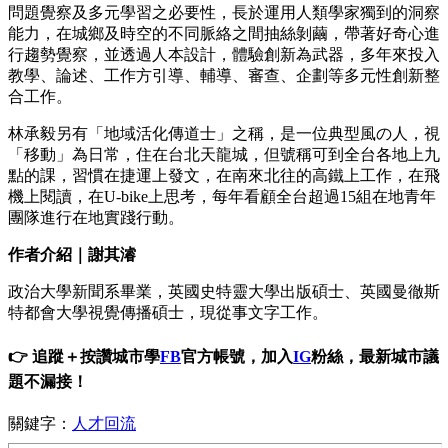
問題覺察及多元學習之必要性，長於運用人類學家獨到的洞察
能力，在城鄉及時空的不同脈絡之間抽絲剝繭，帶著好奇心進
行趨勢覺察，並透過人本設計，體驗創新為武器，多年來投入
教學、論述、工作方引導、輔導、審查、企劃等多元性創新整
合工作。
林承毅另有「地域活化傳道士」之稱，是一位典型風の人，視
「移動」為日常，住在台北天龍城，但號稱可到全台各地上九
點的課，習慣在捷運上發文，在南來北往的高鐵上工作，在飛
機上閱讀，在U-bike上思考，每年看顧全台超過15組在地青年
團隊進行在地實踐行動。
作者介紹｜謝其濬
政治大學新聞系畢業，英國史特靈大學出版碩士、英國曼徹斯
特都會大學視覺傳播碩士，現從事文字工作。
👉 追蹤＋按讚城市學
FB
官方帳號，加入
IG
粉絲，最新城市議
題不漏接！
關鍵字：
人才回流