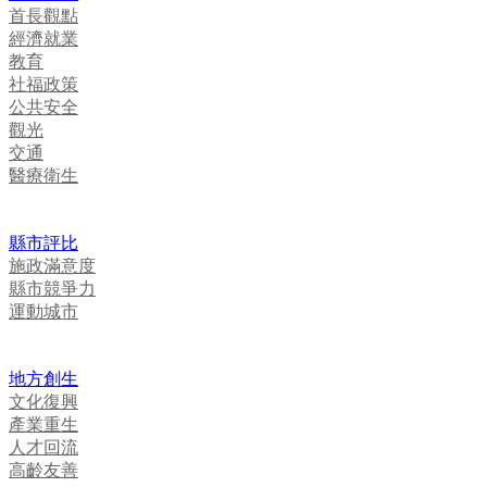
首長觀點
經濟就業
教育
社福政策
公共安全
觀光
交通
醫療衛生
縣市評比
施政滿意度
縣市競爭力
運動城市
地方創生
文化復興
產業重生
人才回流
高齡友善