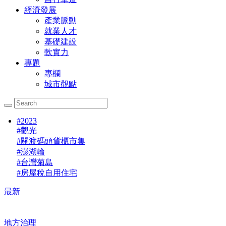
經濟發展
產業脈動
就業人才
基礎建設
軟實力
專題
專欄
城市觀點
#
2023
#
觀光
#
關渡碼頭貨櫃市集
#
澎湖輪
#
台灣菊島
#
房屋稅自用住宅
最新
地方治理