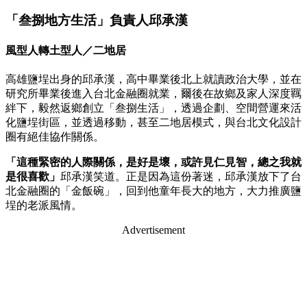
「叁捌地方生活」負責人邱承漢
風型人轉土型人／二地居
高雄鹽埕出身的邱承漢，高中畢業後北上就讀政治大學，並在
研究所畢業後進入台北金融圈就業，爾後在故鄉及家人深度羈
絆下，毅然返鄉創立「叁捌生活」，透過企劃、空間營運來活
化鹽埕街區，並透過移動，甚至二地居模式，與台北文化設計
圈有絕佳協作關係。
「這種緊密的人際關係，是好是壞，或許見仁見智，總之我就
是很喜歡」
邱承漢笑道。正是因為這份著迷，邱承漢放下了台
北金融圈的「金飯碗」，回到他童年長大的地方，大力推廣鹽
埕的老派風情。
Advertisement