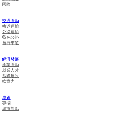
國際
交通脈動
軌道運輸
公路運輸
藍色公路
自行車道
經濟發展
產業脈動
就業人才
基礎建設
軟實力
專題
專欄
城市觀點