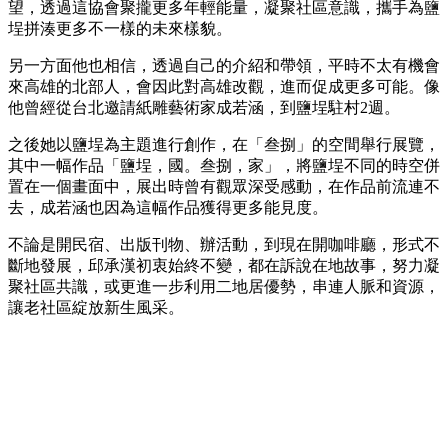
望，透過這協會聚攏更多年輕能量，凝聚社區意識，攜手為鹽
埕拼湊更多不一樣的未來樣貌。
另一方面他也相信，透過自己的介紹和帶領，平時不太有機會
來高雄的北部人，會因此對高雄改觀，進而促成更多可能。像
他曾經從台北邀請紙雕藝術家成若涵，到鹽埕駐村2週。
之後她以鹽埕為主題進行創作，在「叁捌」的空間舉行展覽，
其中一幅作品「鹽埕，國。叁捌，家」，將鹽埕不同的時空併
置在一個畫面中，展出時曾有觀眾深受感動，在作品前流連不
去，成若涵也因為這幅作品獲得更多能見度。
不論是開民宿、出版刊物、辦活動，到現在開咖啡廳，形式不
斷地發展，邱承漢初衷始終不變，都在訴說在地故事，努力凝
聚社區共識，或更進一步利用二地居優勢，串連人脈和資源，
讓老社區綻放新生風采。