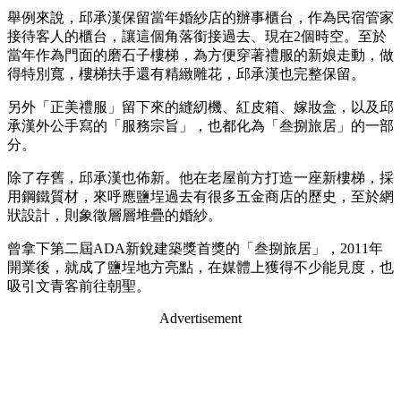
舉例來說，邱承漢保留當年婚紗店的辦事櫃台，作為民宿管家
接待客人的櫃台，讓這個角落銜接過去、現在2個時空。至於
當年作為門面的磨石子樓梯，為方便穿著禮服的新娘走動，做
得特別寬，樓梯扶手還有精緻雕花，邱承漢也完整保留。
另外「正美禮服」留下來的縫紉機、紅皮箱、嫁妝盒，以及邱
承漢外公手寫的「服務宗旨」，也都化為「叁捌旅居」的一部
分。
除了存舊，邱承漢也佈新。他在老屋前方打造一座新樓梯，採
用鋼鐵質材，來呼應鹽埕過去有很多五金商店的歷史，至於網
狀設計，則象徵層層堆疊的婚紗。
曾拿下第二屆ADA新銳建築獎首獎的「叁捌旅居」，2011年
開業後，就成了鹽埕地方亮點，在媒體上獲得不少能見度，也
吸引文青客前往朝聖。
Advertisement