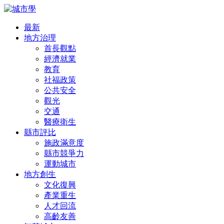
最新
地方治理
首長觀點
經濟就業
教育
社福政策
公共安全
觀光
交通
醫療衛生
縣市評比
施政滿意度
縣市競爭力
運動城市
地方創生
文化復興
產業重生
人才回流
高齡友善