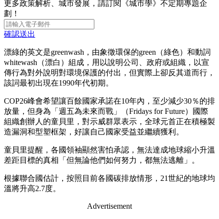
更多政策解析、城市發展，請訂閱《城市學》不定期專題企
劃！
確認送出
漂綠的英文是greenwash，由象徵環保的green（綠色）和動詞
whitewash（漂白）組成，用以說明公司、政府或組織，以宣
傳行為對外說明對環境保護的付出，但實際上卻反其道而行，
該詞最初出現在1990年代初期。
COP26峰會希望讓百餘國家承諾在10年內，至少減少30％的排
放量，但身為「週五為未來而戰」（Fridays for Future）國際
組織創辦人的童貝里，對示威群眾表示，全球元首正在積極製
造漏洞和型塑框架，好讓自己國家受益並繼續獲利。
童貝里提醒，各國領袖顯然害怕承認，無法達成地球縮小升溫
差距目標的真相「但無論他們如何努力，都無法逃離」。
根據聯合國估計，按照目前各國碳排放情形，21世紀的地球均
溫將升高2.7度。
Advertisement