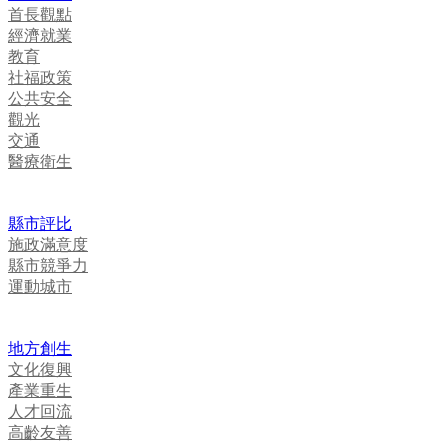
首長觀點
經濟就業
教育
社福政策
公共安全
觀光
交通
醫療衛生
縣市評比
施政滿意度
縣市競爭力
運動城市
地方創生
文化復興
產業重生
人才回流
高齡友善