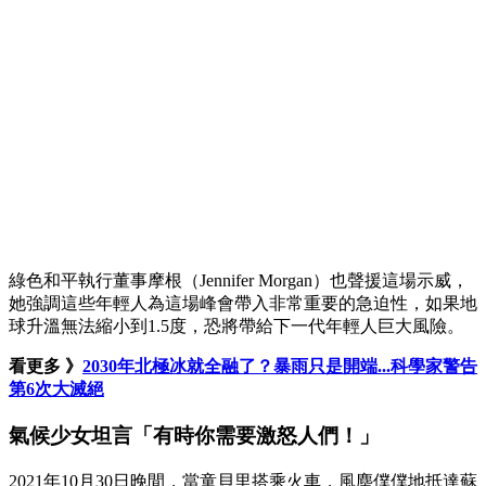
綠色和平執行董事摩根（Jennifer Morgan）也聲援這場示威，
她強調這些年輕人為這場峰會帶入非常重要的急迫性，如果地
球升溫無法縮小到1.5度，恐將帶給下一代年輕人巨大風險。
看更多 》
2030年北極冰就全融了？暴雨只是開端...科學家警告
第6次大滅絕
氣候少女坦言「有時你需要激怒人們！」
2021年10月30日晚間，當童貝里搭乘火車，風塵僕僕地抵達蘇