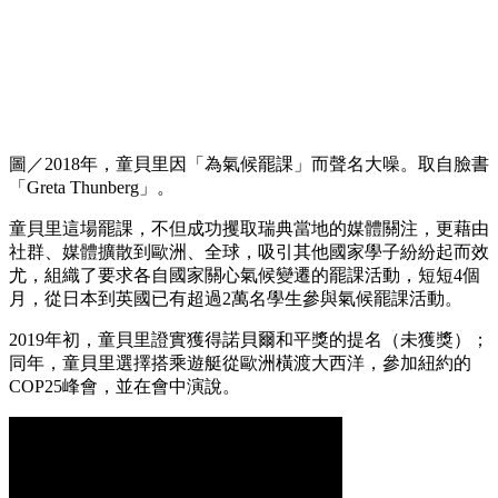
圖／2018年，童貝里因「為氣候罷課」而聲名大噪。取自臉書
「Greta Thunberg」。
童貝里這場罷課，不但成功攫取瑞典當地的媒體關注，更藉由
社群、媒體擴散到歐洲、全球，吸引其他國家學子紛紛起而效
尤，組織了要求各自國家關心氣候變遷的罷課活動，短短4個
月，從日本到英國已有超過2萬名學生參與氣候罷課活動。
2019年初，童貝里證實獲得諾貝爾和平獎的提名（未獲獎）；
同年，童貝里選擇搭乘遊艇從歐洲橫渡大西洋，參加紐約的
COP25峰會，並在會中演說。