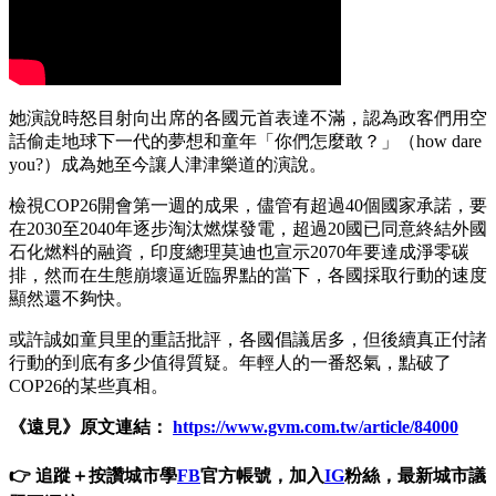
她演說時怒目射向出席的各國元首表達不滿，認為政客們用空
話偷走地球下一代的夢想和童年「你們怎麼敢？」（how dare
you?）成為她至今讓人津津樂道的演說。
檢視COP26開會第一週的成果，儘管有超過40個國家承諾，要
在2030至2040年逐步淘汰燃煤發電，超過20國已同意終結外國
石化燃料的融資，印度總理莫迪也宣示2070年要達成淨零碳
排，然而在生態崩壞逼近臨界點的當下，各國採取行動的速度
顯然還不夠快。
或許誠如童貝里的重話批評，各國倡議居多，但後續真正付諸
行動的到底有多少值得質疑。年輕人的一番怒氣，點破了
COP26的某些真相。
《遠見》原文連結：
https://www.gvm.com.tw/article/84000
👉 追蹤＋按讚城市學
FB
官方帳號，加入
IG
粉絲，最新城市議