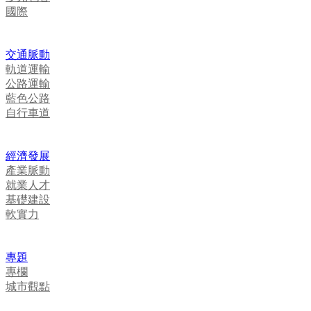
國際
交通脈動
軌道運輸
公路運輸
藍色公路
自行車道
經濟發展
產業脈動
就業人才
基礎建設
軟實力
專題
專欄
城市觀點