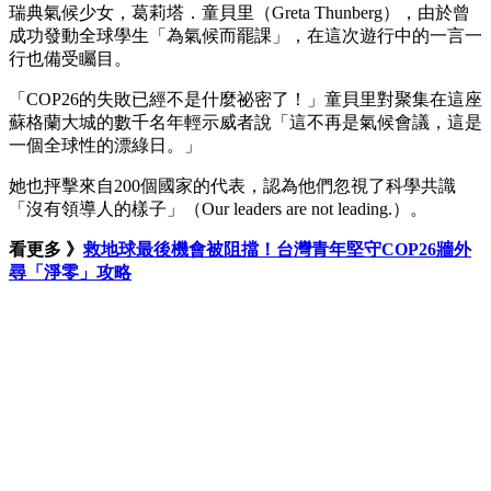
瑞典氣候少女，葛莉塔．童貝里（Greta Thunberg），由於曾
成功發動全球學生「為氣候而罷課」，在這次遊行中的一言一
行也備受矚目。
「COP26的失敗已經不是什麼祕密了！」童貝里對聚集在這座
蘇格蘭大城的數千名年輕示威者說「這不再是氣候會議，這是
一個全球性的漂綠日。」
她也抨擊來自200個國家的代表，認為他們忽視了科學共識
「沒有領導人的樣子」（Our leaders are not leading.）。
看更多 》
救地球最後機會被阻擋！台灣青年堅守COP26牆外
尋「淨零」攻略