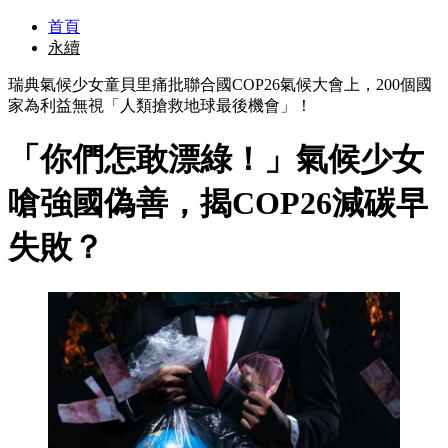
首頁
永續
瑞典氣候少女童貝里痛批聯合國COP26氣候大會上，200個國
家為利益無視「人類搶救地球最後機會」！
「你們怎敢漂綠！」氣候少女
嗆強國偽善，揭COP26減碳早
失敗？