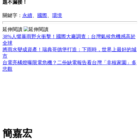
題不漏接！
關鍵字：
永續
、
國際
、
環境
延伸閱讀
38%人懼暴雨野火衝擊！國際大廠調查：台灣氣候危機感高於
全球
將雨水變成資產！瑞典哥德堡打造：下雨時，世界上最好的城
市
台電亮橘燈曝限電危機？二份缺電報告看台灣「非核家園」多
悲觀
簡嘉宏