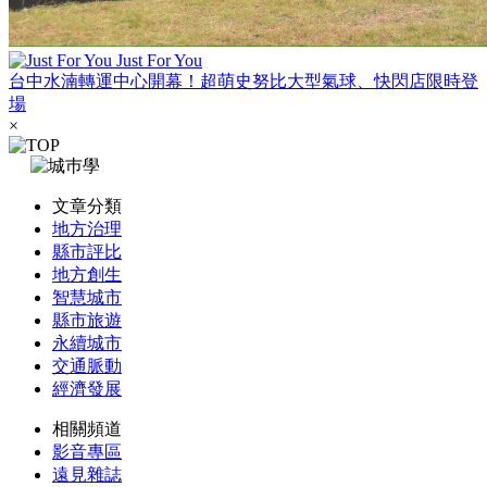
Just For You
台中水湳轉運中心開幕！超萌史努比大型氣球、快閃店限時登
場
×
文章分類
地方治理
縣市評比
地方創生
智慧城市
縣市旅遊
永續城市
交通脈動
經濟發展
相關頻道
影音專區
遠見雜誌