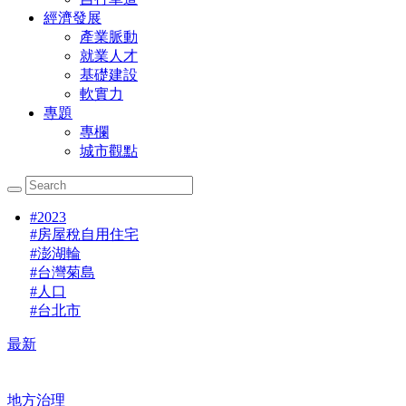
經濟發展
產業脈動
就業人才
基礎建設
軟實力
專題
專欄
城市觀點
#
2023
#
房屋稅自用住宅
#
澎湖輪
#
台灣菊島
#
人口
#
台北市
最新
地方治理