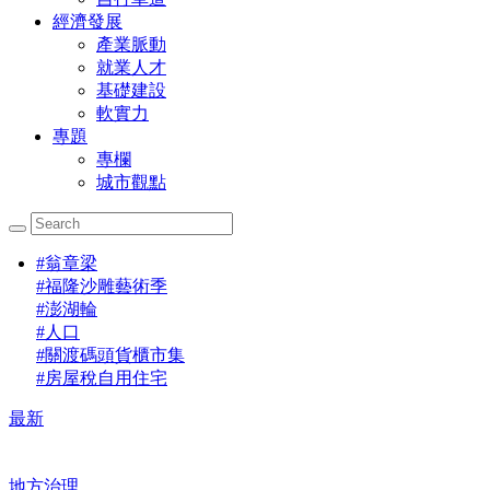
經濟發展
產業脈動
就業人才
基礎建設
軟實力
專題
專欄
城市觀點
#
翁章梁
#
福隆沙雕藝術季
#
澎湖輪
#
人口
#
關渡碼頭貨櫃市集
#
房屋稅自用住宅
最新
地方治理