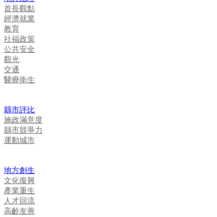
首長觀點
經濟就業
教育
社福政策
公共安全
觀光
交通
醫療衛生
縣市評比
施政滿意度
縣市競爭力
運動城市
地方創生
文化復興
產業重生
人才回流
高齡友善