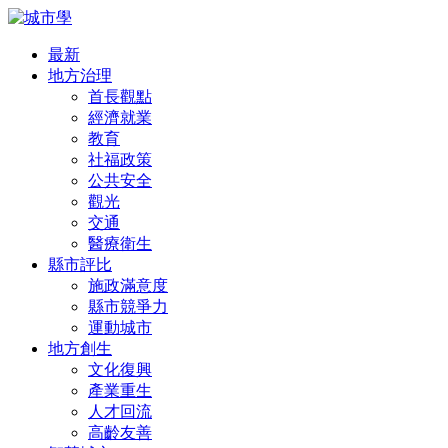
最新
地方治理
首長觀點
經濟就業
教育
社福政策
公共安全
觀光
交通
醫療衛生
縣市評比
施政滿意度
縣市競爭力
運動城市
地方創生
文化復興
產業重生
人才回流
高齡友善