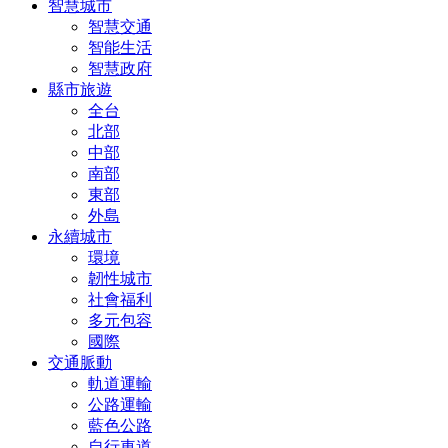
智慧城市
智慧交通
智能生活
智慧政府
縣市旅遊
全台
北部
中部
南部
東部
外島
永續城市
環境
韌性城市
社會福利
多元包容
國際
交通脈動
軌道運輸
公路運輸
藍色公路
自行車道