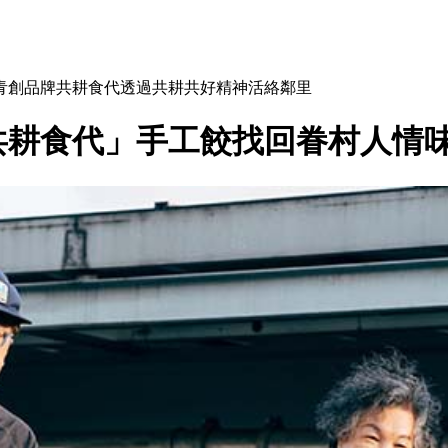
青創品牌共耕食代透過共耕共好精神活絡鄰里
共耕食代」手工餃找回眷村人情