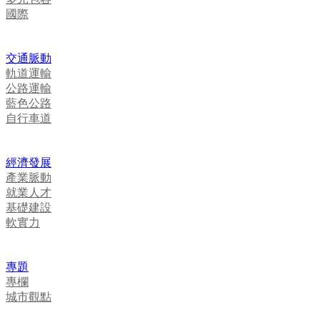
國際
交通脈動
軌道運輸
公路運輸
藍色公路
自行車道
經濟發展
產業脈動
就業人才
基礎建設
軟實力
專題
專欄
城市觀點