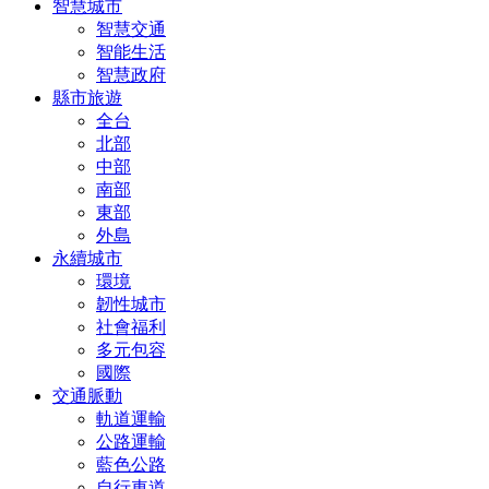
智慧城市
智慧交通
智能生活
智慧政府
縣市旅遊
全台
北部
中部
南部
東部
外島
永續城市
環境
韌性城市
社會福利
多元包容
國際
交通脈動
軌道運輸
公路運輸
藍色公路
自行車道