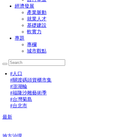
經濟發展
產業脈動
就業人才
基礎建設
軟實力
專題
專欄
城市觀點
#
人口
#
關渡碼頭貨櫃市集
#
澎湖輪
#
福隆沙雕藝術季
#
台灣菊島
#
台北市
最新
地方治理