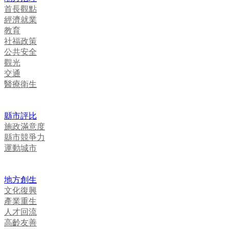
首長觀點
經濟就業
教育
社福政策
公共安全
觀光
交通
醫療衛生
縣市評比
施政滿意度
縣市競爭力
運動城市
地方創生
文化復興
產業重生
人才回流
高齡友善