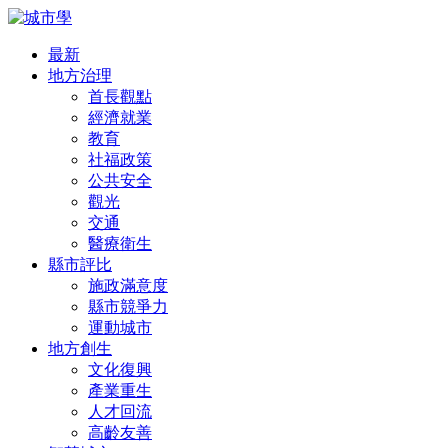
最新
地方治理
首長觀點
經濟就業
教育
社福政策
公共安全
觀光
交通
醫療衛生
縣市評比
施政滿意度
縣市競爭力
運動城市
地方創生
文化復興
產業重生
人才回流
高齡友善