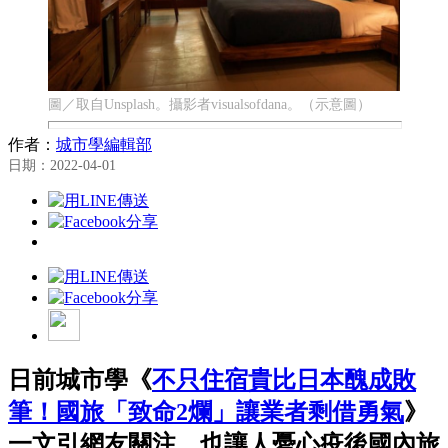
圖／取自Unsplash。攝影者visualsofdana。（示意圖）
作者：
城市學編輯部
日期：2022-04-01
日前城市學《
不只住宿貴比日本醜成敗
筆！國旅「致命2爛」讓業者剩借勇氣
》
一文引網友關注，也讓人憂心疫後國內旅