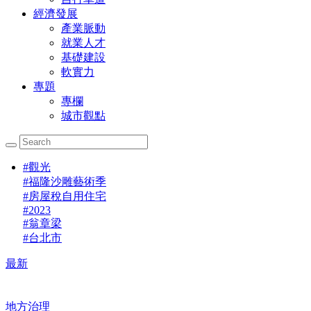
經濟發展
產業脈動
就業人才
基礎建設
軟實力
專題
專欄
城市觀點
#
觀光
#
福隆沙雕藝術季
#
房屋稅自用住宅
#
2023
#
翁章梁
#
台北市
最新
地方治理