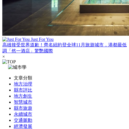
Just For You
高雄接受世界道歉！齊名紐約登全球11月旅遊城市，港都最低
調「然一酒店」驚艷國際
×
文章分類
地方治理
縣市評比
地方創生
智慧城市
縣市旅遊
永續城市
交通脈動
經濟發展