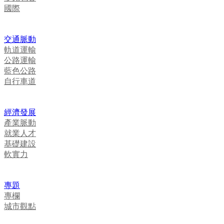
國際
交通脈動
軌道運輸
公路運輸
藍色公路
自行車道
經濟發展
產業脈動
就業人才
基礎建設
軟實力
專題
專欄
城市觀點