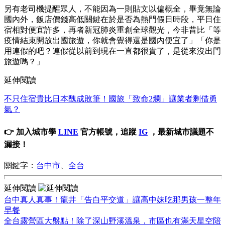
另有老司機提醒眾人，不能因為一則貼文以偏概全，畢竟無論
國內外，飯店價錢高低關鍵在於是否為熱門假日時段，平日住
宿相對便宜許多，再者新冠肺炎重創全球觀光，今非昔比「等
疫情結束開放出國旅遊，你就會覺得還是國內便宜了」「你是
用連假的吧？連假從以前到現在一直都很貴了，是從來沒出門
旅遊嗎？」
延伸閱讀
不只住宿貴比日本醜成敗筆！國旅「致命2爛」讓業者剩借勇
氣？
👉 加入城市學
LINE
官方帳號，追蹤
IG
，最新城市議題不
漏接！
關鍵字：
台中市
、
全台
延伸閱讀
台中真人真事！龍井「告白平交道」讓高中妹吃那男孩一整年
早餐
全台露營區大盤點！除了深山野溪溫泉，市區也有滿天星空陪