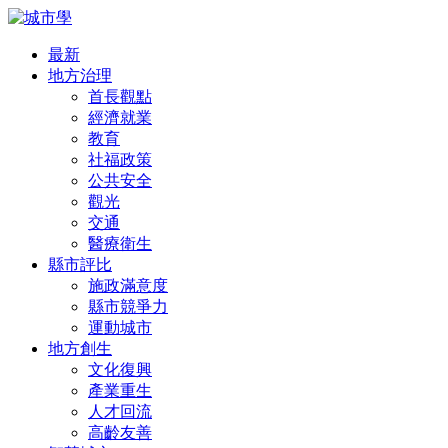
最新
地方治理
首長觀點
經濟就業
教育
社福政策
公共安全
觀光
交通
醫療衛生
縣市評比
施政滿意度
縣市競爭力
運動城市
地方創生
文化復興
產業重生
人才回流
高齡友善