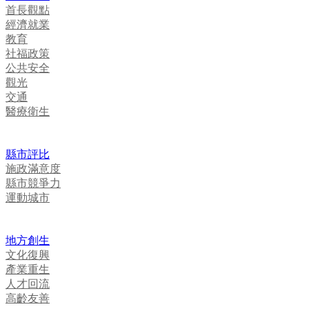
首長觀點
經濟就業
教育
社福政策
公共安全
觀光
交通
醫療衛生
縣市評比
施政滿意度
縣市競爭力
運動城市
地方創生
文化復興
產業重生
人才回流
高齡友善