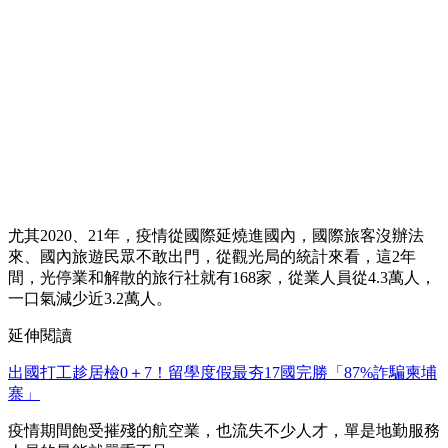
尤其2020、21年，疫情從國際延燒進國內，國際旅客沒辦法
來、國內旅遊民眾不敢出門，從觀光局的統計來看，這2年
間，光停業和解散的旅行社就有168家，從業人員從4.3萬人，
一口氣減少近3.2萬人。
延伸閱讀
出國打工趁居檢0＋7！留學度假最夯17國完勝「87%詐騙柬埔
寨」
疫情期間飽受摧殘的航空業，也流失不少人才，單是地勤服務