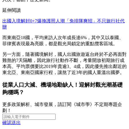
延伸閱讀
出國入境解封0+7爆換護照人潮「免排隊爽招」不只旅行社代
辦
而東南亞18國，平均來訪人次年成長達6%，其中又以泰國、
菲律賓表現最為亮眼，都是觀光局鎖定的重點攬客區域。
另一方面，隨著國境解封，國人出國旅遊返台終於不必再面對
難熬的7天隔離，因此旅行社動作不斷，考量開放初期旅行成
本高、平均票價要比2019年貴逾3、4成，因此優先推出鄰近的
東北亞、東南亞國家行程，讓熬了近3年的國人重溫出國夢。
從業人口大減、機場地勤缺人！迎解封觀光潮基礎
夠穩嗎？
更多政策解析、城市發展，請訂閱《城市學》不定期專題企
劃！
確認送出