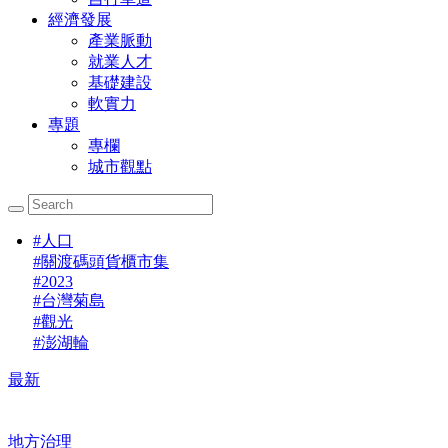
經濟發展
產業脈動
就業人才
基礎建設
軟實力
專題
專欄
城市觀點
#
人口
#
關渡碼頭貨櫃市集
#
2023
#
台灣菊島
#
觀光
#
澎湖輪
最新
地方治理