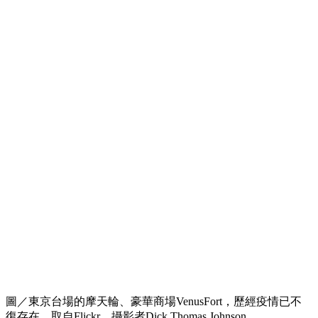
圖／東京台場的摩天輪、豪華商場VenusFort，歷經疫情已不
復存在。取自Flickr。攝影者Dick Thomas Johnson。