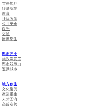
首長觀點
經濟就業
教育
社福政策
公共安全
觀光
交通
醫療衛生
縣市評比
施政滿意度
縣市競爭力
運動城市
地方創生
文化復興
產業重生
人才回流
高齡友善