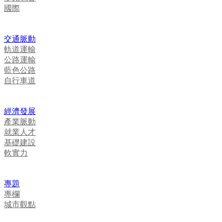
國際
交通脈動
軌道運輸
公路運輸
藍色公路
自行車道
經濟發展
產業脈動
就業人才
基礎建設
軟實力
專題
專欄
城市觀點