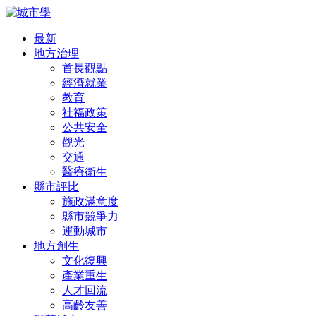
最新
地方治理
首長觀點
經濟就業
教育
社福政策
公共安全
觀光
交通
醫療衛生
縣市評比
施政滿意度
縣市競爭力
運動城市
地方創生
文化復興
產業重生
人才回流
高齡友善