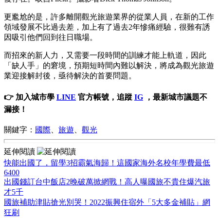
更尷尬的是，許多離開觀光旅遊業界的從業人員，在新的工作
領域發展不比過去差，加上有了過去2年慘痛經驗，很難有誘
因吸引他們回到往日職場。
而招來的新人力，又需要一段時間的訓練才能上軌道，因此
「缺人手」的窘境，預期短時間內難以解決，將成為觀光旅遊
業迎接解封後，亟待解決的首要問題。
👉 加入城市學
LINE
官方帳號，追蹤
IG
，最新城市議題不
漏接！
關鍵字：
國際
、
旅遊
、
觀光
延伸閱讀
快能出國了，留學3招霸氣海歸！這國家海外名校年學費最低
6400
出國錢訂台中飯店2晚破萬掀網戰！高人曝國旅不貴住爆汽旅
才5千
國旅補助津貼搶光別哭！2022振興住宿外「5大多金補貼」網
狂刷