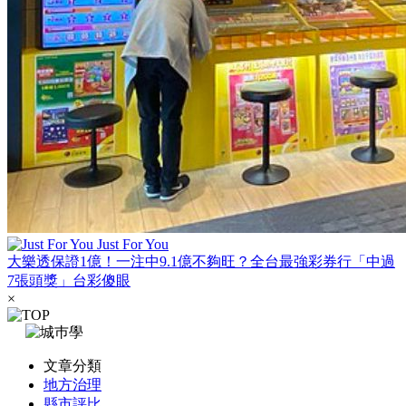
Just For You
大樂透保證1億！一注中9.1億不夠旺？全台最強彩券行「中過
7張頭獎」台彩傻眼
×
文章分類
地方治理
縣市評比