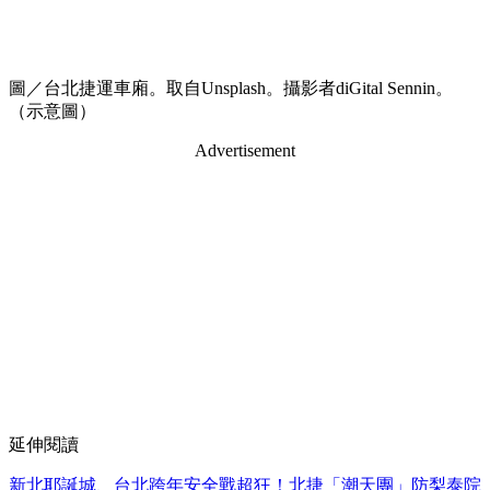
圖／台北捷運車廂。取自Unsplash。攝影者diGital Sennin。
（示意圖）
Advertisement
延伸閱讀
新北耶誕城、台北跨年安全戰超狂！北捷「潮天團」防梨泰院