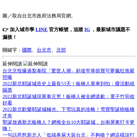
圖／取自台北市政府法務局官網。
👉 加入城市學
LINE
官方帳號，追蹤
IG
，最新城市議題不
漏接！
關鍵字：
國際
、
台北市
、
北部
延伸閱讀
台北北投爆過梨泰院「驚世人潮」斜坡窄巷抓寶可夢瘋狂喪屍
照曝
2022新北耶誕城造史上最長53天！板橋人塞車到怕：廢活動就
賜票
2022新北耶誕城現塞車元兇！板橋人被全網道歉：電子竹筍啥
好看
2022新北歡樂耶誕城極光、下雪玩真的攻略！雪寶聖誕樹板橋
才有
聖誕放過新北板橋人？網推全台10大耶誕城，台南屏東打卡更
嗨！
一句話惹怒新北人「低端鼻屎大裝台北」不夠嗆？網這樣說打