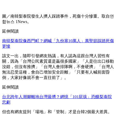
圖／南韓梨泰院發生人擠人踩踏事件，死傷十分慘重。取自연
합뉴스 1News。
延伸閱讀
南韓梨泰院像西門町？網喊「九份塞10萬人」萬聖節踩踏死傷
更慘
該文一出，隨即引發網友熱議，有人認為這跟台灣人習性有
關，因為「台灣公民素質還是贏很多國家」「人是往出口移動
沒錯，但沒有推擠」「台灣人會排隊啊，不會硬擠」「台灣人
無法忍受這種，會自己增加安全距離」「只要有人喊前面昏
倒，大家好像就不會一直往前了」。
延伸閱讀
台北跨年人潮腳離地台灣最擠？網憶「101屁孩」恐釀梨泰院
悲劇
但也有網友提到「場地」和「管制」才是台韓2個最大差異。