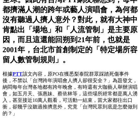
都擠滿人潮的跨年或藝人演唱會，為何都
沒有聽過人擠人意外？對此，就有大神中
肯點出「場地」和「人流管制」是主要原
因，而且這還能回朔到21年前，也就是
2001年，台北市首創制定的「特定場所容
留人數管制規則」。
根據
PTT
該文內容，原PO在獲悉梨泰院群眾踩踏死傷事件
後，不禁以「台灣跨年演唱會人擠人卻很安全？」為題發文，
納悶每年台灣各地都有跨年晚會，有時還有大咖藝人舉辦演唱
會，如五月天、張惠妹、蔡依林等，這些場所經常都是萬人湧
入，甚至接近10萬人觀看，可活動一結束，當大家都往出口
衝，卻幾乎沒聽過推擠意外，究竟「台灣民眾到底是怎麼做到
的？」