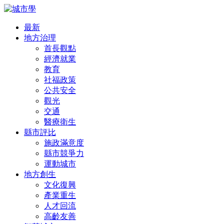
最新
地方治理
首長觀點
經濟就業
教育
社福政策
公共安全
觀光
交通
醫療衛生
縣市評比
施政滿意度
縣市競爭力
運動城市
地方創生
文化復興
產業重生
人才回流
高齡友善