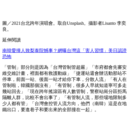
圖／2021台北跨年演唱會。取自Unsplash。攝影者Lisanto 李奕
良。
延伸閱讀
南韓愛撞人致梨泰院憾事？網曝台灣這「害人習慣」美日認證
恐怖
「管制」部分則是因為「台灣管制管超嚴」「市府都會先審安
維交維計畫，裡面都有救護動線」「捷運站還會辦活動那站不
停車，前面一站、後面一站才給你下車，分散人流」「有人在
管制啦，韓國那個沒有」「有管制，很多人早就知道寧可多走
幾站回去」「現在跨年搖滾區有人數管制，警察站崗分區拒馬
隔離人群，比較不會出事了」「有管制人流，那些場地限制多
少人都有管」「台灣會控管人流方向，他們（南韓）這是在地
鐵出口，要進巷子和要出來的全部撞在一起」。