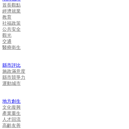
首長觀點
經濟就業
教育
社福政策
公共安全
觀光
交通
醫療衛生
縣市評比
施政滿意度
縣市競爭力
運動城市
地方創生
文化復興
產業重生
人才回流
高齡友善