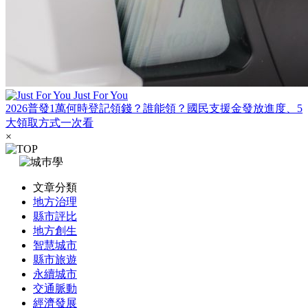
Just For You
2026普發1萬何時登記領錢？誰能領？國民支援金發放進度、5
大領取方式一次看
×
文章分類
地方治理
縣市評比
地方創生
智慧城市
縣市旅遊
永續城市
交通脈動
經濟發展