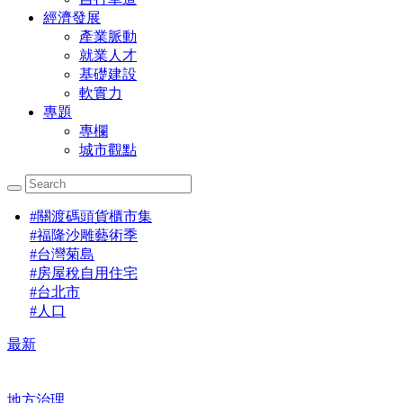
經濟發展
產業脈動
就業人才
基礎建設
軟實力
專題
專欄
城市觀點
#
關渡碼頭貨櫃市集
#
福隆沙雕藝術季
#
台灣菊島
#
房屋稅自用住宅
#
台北市
#
人口
最新
地方治理