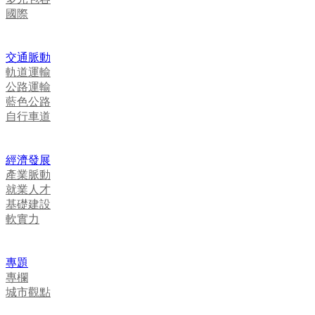
國際
交通脈動
軌道運輸
公路運輸
藍色公路
自行車道
經濟發展
產業脈動
就業人才
基礎建設
軟實力
專題
專欄
城市觀點