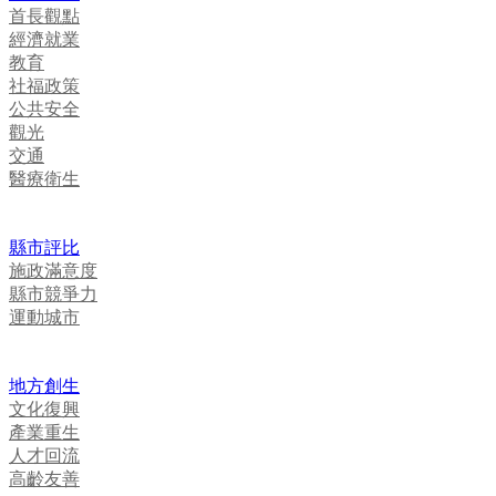
首長觀點
經濟就業
教育
社福政策
公共安全
觀光
交通
醫療衛生
縣市評比
施政滿意度
縣市競爭力
運動城市
地方創生
文化復興
產業重生
人才回流
高齡友善