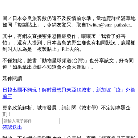
圖／日本奈良旅客數仍遠不及疫情前水準，當地鹿群坐滿草地
如同「複製貼上」，令網友驚呆。取自Twitter@smr_patissier。
其中，有網友直接密集恐懼症發作，嚷嚷著「我看了好害
怕」，還有人提到，日本宮島的野生鹿也有相同狀況，鹿爆棚
到叫人以為是「複製貼上」P上去的。
不僅如此，臉書「動物星球頻道(台灣)」也分享該文，好奇問
道「如果拿出鹿餅不知道會不會大暴動」。
延伸閱讀
日韓出國不夠玩！解封最想飛東亞10城市，新加坡「疫」外衝
前三
更多政策解析、城市發展，請訂閱《城市學》不定期專題企
劃！
確認送出