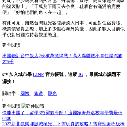
對此，不少網友看到照片也十分震撼，直呼「簡直像是不間斷
的複製貼上」「千萬別下雨天去奈良，鞋底會有滿滿的鹿便
便」「好怕他們的角卡在一起」。
有此可見，雖然台灣觀光客陸續湧入日本，可面對住宿費漲、
機票價變貴之際，加上多少擔心海外染疫，因此多數人目前似
乎仍對出國抱持著觀望態度。
延伸閱讀
出國錢訂台中飯店2晚破萬掀網戰！高人曝國旅不貴住爆汽旅
才5千
👉 加入城市學
LINE
官方帳號，追蹤
IG
，最新城市議題不
漏接！
關鍵字：
國際
、
旅遊
、
觀光
延伸閱讀
快能出國了，留學3招霸氣海歸！這國家海外名校年學費最低
6400
2022新北歡樂耶誕城極光、下雪玩真的攻略！雪寶聖誕樹板橋