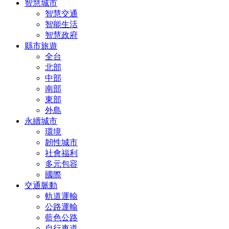
智慧城市
智慧交通
智能生活
智慧政府
縣市旅遊
全台
北部
中部
南部
東部
外島
永續城市
環境
韌性城市
社會福利
多元包容
國際
交通脈動
軌道運輸
公路運輸
藍色公路
自行車道