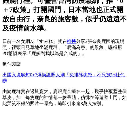
餵鹿行程。可儘管台灣防疫鬆綁，推「0
＋7政策」打開國門，日本當地也正式開
放自由行，奈良的旅客數，似乎仍遠遠不
及疫情前水準。
日前一名女網友「すみれ」就在
推特
分享2張奈良鹿園的現場
照，裡頭只見草地坐滿鹿群，「鹿滿為患」的景象，嚇得原
PO驚訝表示「鹿多到我以為是合成的」。
延伸閱讀
出國入境解封0+7爆換護照人潮「免排隊爽招」不只旅行社代
辦
由於鹿群實在過於龐大，鹿跟鹿全擠在一起，幾乎快覆蓋整個
草皮，加上每隻鹿的神情都一臉呆萌，彷彿在等遊客上門，如
此哭笑不得的照片一曝光，隨即引來逾8萬人按讚。