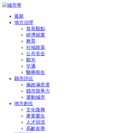
最新
地方治理
首長觀點
經濟就業
教育
社福政策
公共安全
觀光
交通
醫療衛生
縣市評比
施政滿意度
縣市競爭力
運動城市
地方創生
文化復興
產業重生
人才回流
高齡友善