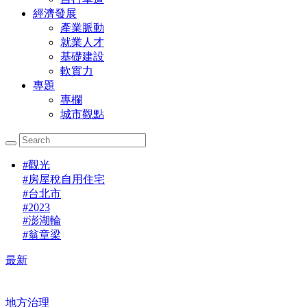
經濟發展
產業脈動
就業人才
基礎建設
軟實力
專題
專欄
城市觀點
#
觀光
#
房屋稅自用住宅
#
台北市
#
2023
#
澎湖輪
#
翁章梁
最新
地方治理