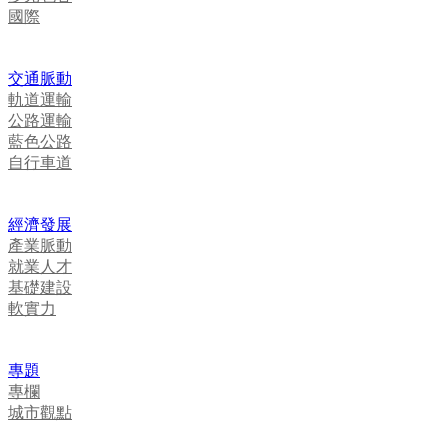
國際
交通脈動
軌道運輸
公路運輸
藍色公路
自行車道
經濟發展
產業脈動
就業人才
基礎建設
軟實力
專題
專欄
城市觀點