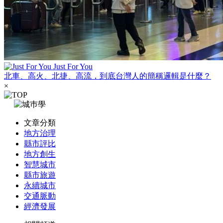
Just For You
北車、高火、北捷、高流，到底台灣人的簡稱邏輯是什麼？
×
文章分類
地方治理
縣市評比
地方創生
智慧城市
縣市旅遊
永續城市
交通脈動
經濟發展