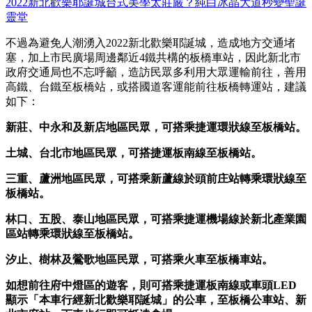
2022新北歡樂耶誕城台式美學太莊嚴？純白冰晶大道秒變聖誕
靈堂
不過為避免人潮湧入2022新北歡樂耶誕城，造成地方交通堵
塞，加上市民廣場周邊鄰近4鐵共構的板橋車站，因此新北市
政府交通局也不忘呼籲，造訪民眾多利用大眾運輸前往，善用
高鐵、台鐵至板橋站，或搭國道客運能前往板橋轉運站，建議
如下：
新莊、中永和及新店地區民眾，可搭乘捷運環狀線至板橋站。
土城、台北市地區民眾，可搭捷運板南線至板橋站。
三重、蘆洲地區民眾，可搭乘新蘆線於頭前庄站轉乘環狀線至
板橋站。
林口、五股、泰山地區民眾，可搭乘捷運機場線於新北產業園
區站轉乘環狀線至板橋站。
汐止、樹林及鶯歌地區民眾，可搭乘火車至板橋車站。
如想前往府中燈區的遊客，則可搭乘捷運板南線或車頭LED
顯示「本車行經新北歡樂耶誕城」的公車，至板橋公車站、新