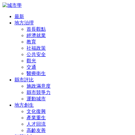
最新
地方治理
首長觀點
經濟就業
教育
社福政策
公共安全
觀光
交通
醫療衛生
縣市評比
施政滿意度
縣市競爭力
運動城市
地方創生
文化復興
產業重生
人才回流
高齡友善