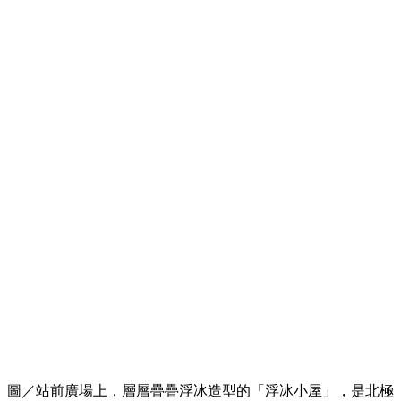
圖／站前廣場上，層層疊疊浮冰造型的「浮冰小屋」，是北極