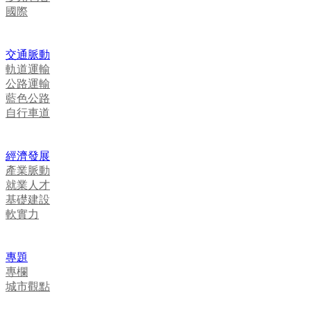
國際
交通脈動
軌道運輸
公路運輸
藍色公路
自行車道
經濟發展
產業脈動
就業人才
基礎建設
軟實力
專題
專欄
城市觀點