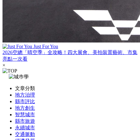
Just For You
2026空總「晴空季」全攻略！四大展會、美拍裝置藝術、市集
亮點一次看
×
文章分類
地方治理
縣市評比
地方創生
智慧城市
縣市旅遊
永續城市
交通脈動