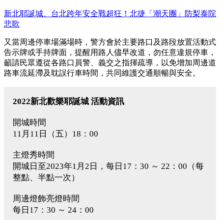
新北耶誕城、台北跨年安全戰超狂！北捷「潮天團」防梨泰院
悲歌
又當周邊停車場滿場時，警方會於主要路口及路段放置活動式
告示牌或手持牌面，提醒用路人儘早改道，勿任意違規停車，
籲請民眾遵從各路口員警、義交之指揮疏導，以免增加周邊道
路車流延滯及耽誤行車時間，共同維護交通順暢與安全。
2022新北歡樂耶誕城
活動資訊
開城時間
11月11日（五）18：00
主燈秀時間
開城日至2023年1月2日，每日17：30 ～ 22：00（每
整點、半點一次）
周邊燈飾亮燈時間
每日17：30 ～ 24：00