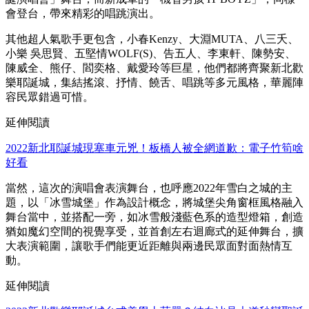
會登台，帶來精彩的唱跳演出。
其他超人氣歌手更包含，小春Kenzy、大淵MUTA、八三夭、
小樂 吳思賢、五堅情WOLF(S)、告五人、李東軒、陳勢安、
陳威全、熊仔、閻奕格、戴愛玲等巨星，他們都將齊聚新北歡
樂耶誕城，集結搖滾、抒情、饒舌、唱跳等多元風格，華麗陣
容民眾錯過可惜。
延伸閱讀
2022新北耶誕城現塞車元兇！板橋人被全網道歉：電子竹筍啥
好看
當然，這次的演唱會表演舞台，也呼應2022年雪白之城的主
題，以「冰雪城堡」作為設計概念，將城堡尖角窗框風格融入
舞台當中，並搭配一旁，如冰雪般淺藍色系的造型燈箱，創造
猶如魔幻空間的視覺享受，並首創左右迴廊式的延伸舞台，擴
大表演範圍，讓歌手們能更近距離與兩邊民眾面對面熱情互
動。
延伸閱讀