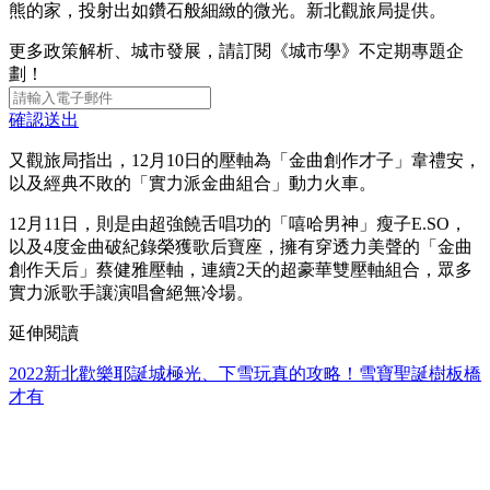
熊的家，投射出如鑽石般細緻的微光。新北觀旅局提供。
更多政策解析、城市發展，請訂閱《城市學》不定期專題企
劃！
確認送出
又觀旅局指出，12月10日的壓軸為「金曲創作才子」韋禮安，
以及經典不敗的「實力派金曲組合」動力火車。
12月11日，則是由超強饒舌唱功的「嘻哈男神」瘦子E.SO，
以及4度金曲破紀錄榮獲歌后寶座，擁有穿透力美聲的「金曲
創作天后」蔡健雅壓軸，連續2天的超豪華雙壓軸組合，眾多
實力派歌手讓演唱會絕無冷場。
延伸閱讀
2022新北歡樂耶誕城極光、下雪玩真的攻略！雪寶聖誕樹板橋
才有