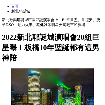
首頁
新北耶誕城
新北歡樂耶誕城巨星耶誕演唱會上，Bii畢書盡、韋禮安、瘦
子E.SO、動力火車、蔡健雅等明星要嗨翻市民廣場
2022新北耶誕城演唱會20組巨
星曝！板橋10年聖誕都有這男
神陪