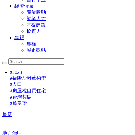
經濟發展
產業脈動
就業人才
基礎建設
軟實力
專題
專欄
城市觀點
#
2023
#
福隆沙雕藝術季
#
人口
#
房屋稅自用住宅
#
台灣菊島
#
翁章梁
最新
地方治理