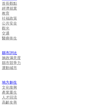
首長觀點
經濟就業
教育
社福政策
公共安全
觀光
交通
醫療衛生
縣市評比
施政滿意度
縣市競爭力
運動城市
地方創生
文化復興
產業重生
人才回流
高齡友善