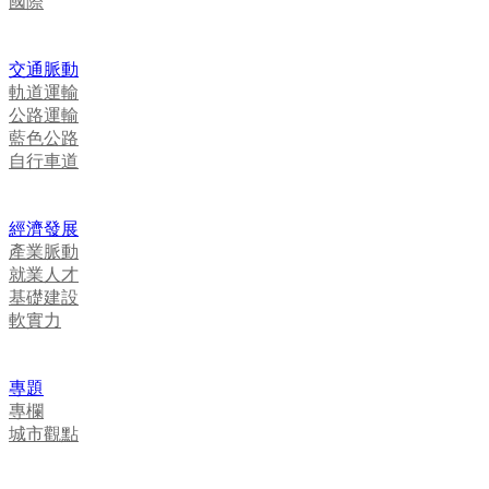
國際
交通脈動
軌道運輸
公路運輸
藍色公路
自行車道
經濟發展
產業脈動
就業人才
基礎建設
軟實力
專題
專欄
城市觀點