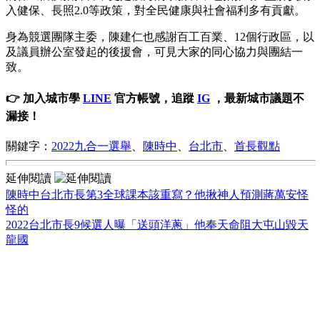
入健保、長照2.0等政策，對全民健康與社會福利多有貢獻。
身為競選團隊主委，陳建仁也感謝百工百業、12個行政區，以
及議員辦公室發起的後援會，可見大家的同心協力與團結一
致。
👉 加入城市學
LINE
官方帳號，追蹤
IG
，最新城市議題不
漏接！
關鍵字：
2022九合一選舉
、
陳時中
、
台北市
、
首長觀點
延伸閱讀
陳時中台北市長第3全球課本該重寫？他揪神人預測蔣萬安怪
怪的
2022台北市長9候選人曝「送頭洋蔥」他奉天命阻大屯山毀天
龍國