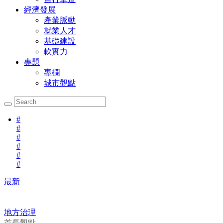
經濟發展
產業脈動
就業人才
基礎建設
軟實力
專題
專欄
城市觀點
#
#
#
#
#
#
最新
地方治理
首長觀點