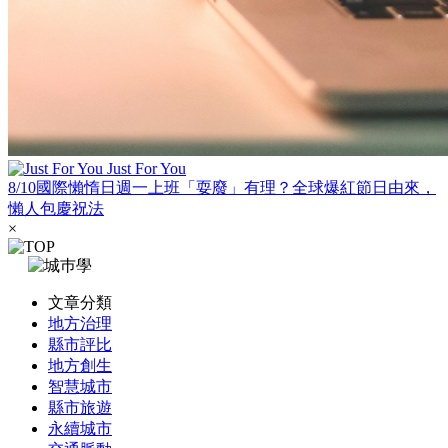
Just For You
8/10國際懶惰日週一上班「耍廢」有理？全球爆紅節日由來，
懶人包慶祝法
×
文章分類
地方治理
縣市評比
地方創生
智慧城市
縣市旅遊
永續城市