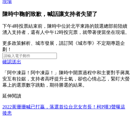
現場
陳時中鞠躬致歉，喊話讓支持者失望了
下午4時投票結束前，陳時中位於北平東路的競選總部前陸續
湧入支持者，還有人中午12時投完票，就帶著便當坐在現場。
更多政策解析、城市發展，請訂閱《城市學》不定期專題企
劃！
確認送出
「阿中凍蒜！阿中凍蒜！」陳時中開票過程中和主要對手蔣萬
安互有拉鋸，支持者高呼提升士氣，卻也心情忐忑，緊盯大螢
幕上的選票數字跳動，期待勝選的結果。
延伸閱讀
2022黃珊珊喊已打贏，落選首位台北女市長！柯P嘆3聲曝這
後患