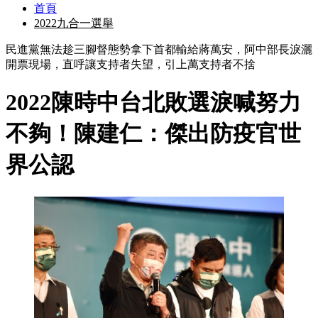
首頁
2022九合一選舉
民進黨無法趁三腳督態勢拿下首都輸給蔣萬安，阿中部長淚灑
開票現場，直呼讓支持者失望，引上萬支持者不捨
2022陳時中台北敗選淚喊努力
不夠！陳建仁：傑出防疫官世
界公認