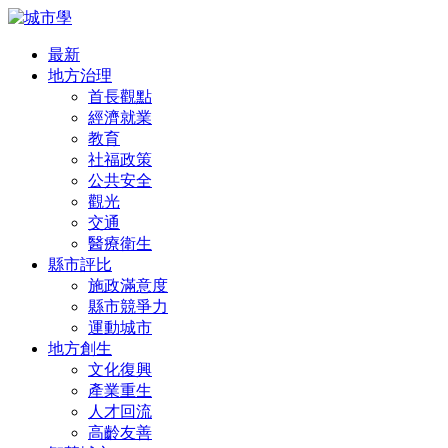
最新
地方治理
首長觀點
經濟就業
教育
社福政策
公共安全
觀光
交通
醫療衛生
縣市評比
施政滿意度
縣市競爭力
運動城市
地方創生
文化復興
產業重生
人才回流
高齡友善