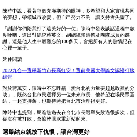
陳時中說，看著每個充滿期待的眼神，多希望和大家實現共同
的夢想，帶領城市改變，但自己努力不夠，讓支持者失望了。
「謝謝你們陪我打了這美好的一仗」陳時中發表談話過程中數
度哽咽，道出對總統蔡英文、副總統賴清德及團隊成員的感
謝，這是他人生中最難忘的100多天，會把所有人的熱情記在
心裡一輩子。
延伸閱讀
2022九合一選舉新竹市長高虹安！選前美國大學論文認證打臉
綠營
對於蔣萬安，陳時中不忘呼籲「愛台北的力量要超越政黨的分
歧」，既然台北市民選擇另一位未來市長，他希望在場民眾團
結，一起支持蔣，也期待蔣把台北市治理得更好。
陳時中也提到，民進黨過去在台北市長選舉失敗過很多次，但
從沒有被打敗，會擦乾眼淚重新站起來。
選舉結束就放下仇恨，讓台灣更好