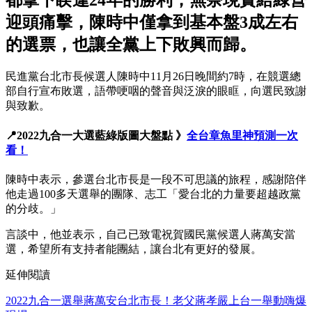
都拿下睽違24年的勝利，無奈現實給綠營
迎頭痛擊，陳時中僅拿到基本盤3成左右
的選票，也讓全黨上下敗興而歸。
民進黨台北市長候選人陳時中11月26日晚間約7時，在競選總
部自行宣布敗選，語帶哽咽的聲音與泛淚的眼眶，向選民致謝
與致歉。
📍2022九合一大選藍綠版圖大盤點 》
全台章魚里神預測一次
看！
陳時中表示，參選台北市長是一段不可思議的旅程，感謝陪伴
他走過100多天選舉的團隊、志工「愛台北的力量要超越政黨
的分歧。」
言談中，他並表示，自己已致電祝賀國民黨候選人蔣萬安當
選，希望所有支持者能團結，讓台北有更好的發展。
延伸閱讀
2022九合一選舉蔣萬安台北市長！老父蔣孝嚴上台一舉動嗨爆