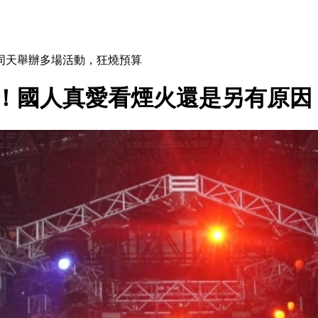
至同天舉辦多場活動，狂燒預算
億！國人真愛看煙火還是另有原因