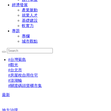
經濟發展
產業脈動
就業人才
基礎建設
軟實力
專題
專欄
城市觀點
#
台灣菊島
#
觀光
#
台北市
#
房屋稅自用住宅
#
澎湖輪
#
關渡碼頭貨櫃市集
最新
地方治理