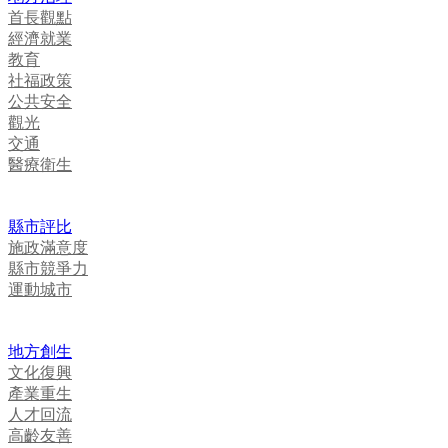
首長觀點
經濟就業
教育
社福政策
公共安全
觀光
交通
醫療衛生
縣市評比
施政滿意度
縣市競爭力
運動城市
地方創生
文化復興
產業重生
人才回流
高齡友善