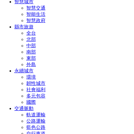
智慧城市
智慧交通
智能生活
智慧政府
縣市旅遊
全台
北部
中部
南部
東部
外島
永續城市
環境
韌性城市
社會福利
多元包容
國際
交通脈動
軌道運輸
公路運輸
藍色公路
自行車道