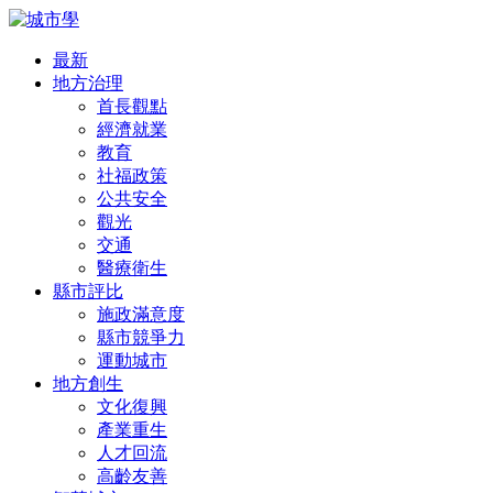
最新
地方治理
首長觀點
經濟就業
教育
社福政策
公共安全
觀光
交通
醫療衛生
縣市評比
施政滿意度
縣市競爭力
運動城市
地方創生
文化復興
產業重生
人才回流
高齡友善