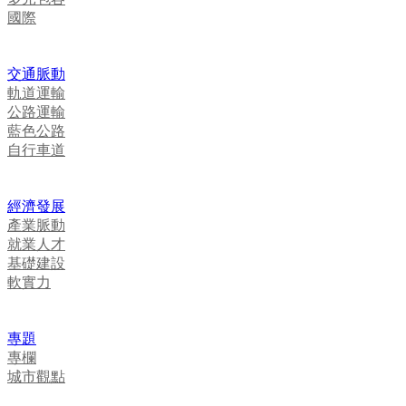
國際
交通脈動
軌道運輸
公路運輸
藍色公路
自行車道
經濟發展
產業脈動
就業人才
基礎建設
軟實力
專題
專欄
城市觀點