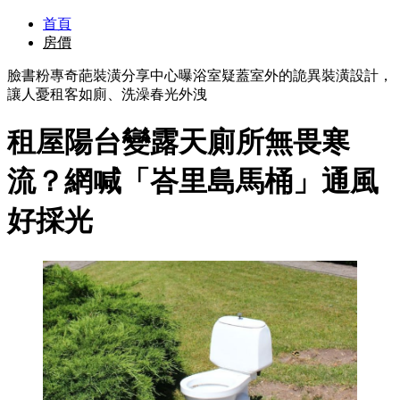
首頁
房價
臉書粉專奇葩裝潢分享中心曝浴室疑蓋室外的詭異裝潢設計，
讓人憂租客如廁、洗澡春光外洩
租屋陽台變露天廁所無畏寒
流？網喊「峇里島馬桶」通風
好採光