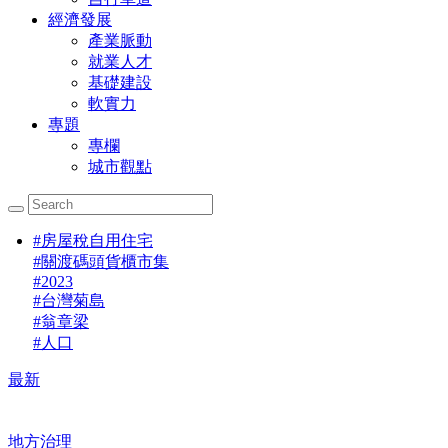
經濟發展
產業脈動
就業人才
基礎建設
軟實力
專題
專欄
城市觀點
#
房屋稅自用住宅
#
關渡碼頭貨櫃市集
#
2023
#
台灣菊島
#
翁章梁
#
人口
最新
地方治理