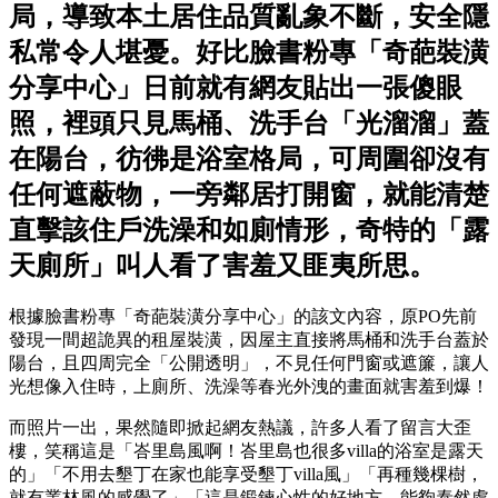
局，導致本土居住品質亂象不斷，安全隱
私常令人堪憂。好比臉書粉專「奇葩裝潢
分享中心」日前就有網友貼出一張傻眼
照，裡頭只見馬桶、洗手台「光溜溜」蓋
在陽台，彷彿是浴室格局，可周圍卻沒有
任何遮蔽物，一旁鄰居打開窗，就能清楚
直擊該住戶洗澡和如廁情形，奇特的「露
天廁所」叫人看了害羞又匪夷所思。
根據臉書粉專「奇葩裝潢分享中心」的該文內容，原PO先前
發現一間超詭異的租屋裝潢，因屋主直接將馬桶和洗手台蓋於
陽台，且四周完全「公開透明」，不見任何門窗或遮簾，讓人
光想像入住時，上廁所、洗澡等春光外洩的畫面就害羞到爆！
而照片一出，果然隨即掀起網友熱議，許多人看了留言大歪
樓，笑稱這是「峇里島風啊！峇里島也很多villa的浴室是露天
的」「不用去墾丁在家也能享受墾丁villa風」「再種幾棵樹，
就有叢林風的感覺了」「這是鍛鍊心性的好地方，能夠泰然處