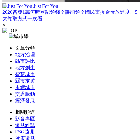
Just For You
2026普發1萬何時登記領錢？誰能領？國民支援金發放進度、5
大領取方式一次看
×
文章分類
地方治理
縣市評比
地方創生
智慧城市
縣市旅遊
永續城市
交通脈動
經濟發展
相關頻道
影音專區
遠見雜誌
ESG遠見
健康遠見