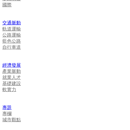
國際
交通脈動
軌道運輸
公路運輸
藍色公路
自行車道
經濟發展
產業脈動
就業人才
基礎建設
軟實力
專題
專欄
城市觀點