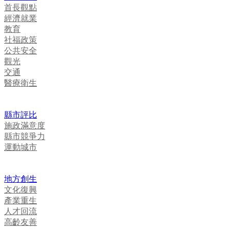
首長觀點
經濟就業
教育
社福政策
公共安全
觀光
交通
醫療衛生
縣市評比
施政滿意度
縣市競爭力
運動城市
地方創生
文化復興
產業重生
人才回流
高齡友善