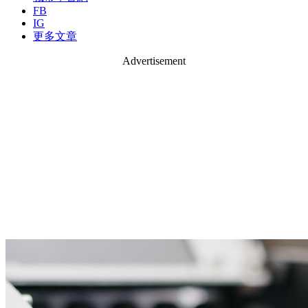
FB
IG
更多文章
Advertisement