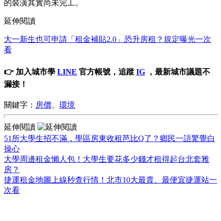
的裝潢其實尚未完工。
延伸閱讀
大一新生也可申請「租金補貼2.0」恐升房租？規定曝光一次
看
👉 加入城市學
LINE
官方帳號，追蹤
IG
，最新城市議題不
漏接！
關鍵字：
房價
、
環境
延伸閱讀
51所大學生招不滿，學區房東收租芭比Q了？鄉民一語驚覺白
操心
大學周邊租金懶人包！大學生要花多少錢才租得起台北套雅
房？
捷運租金地圖上線秒查行情！北市10大最貴、最便宜捷運站一
次看