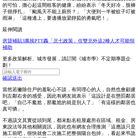
的可怕，擔心起這間租客的健康，紛紛表示「冬天好冷，脫褲
子很掙扎」「颱風天不能上廁所？」「大便到一半被蚊子叮被
雨淋」「這種邊上，要邊播放梁靜茹的勇氣吧！」
延伸閱讀
房貸補貼3萬挨PTT轟「北七政策」住雙北外這2種人才可能領
補助
更多政策解析、城市發展，請訂閱《城市學》不定期專題企
劃！
確認送出
當然若撇除住戶的羞恥心不談，有同理心的人，自然也會顧慮
到左鄰右舍的感受，因此有網友就表示「這設計是在懲罰鄰居
吧」「自己不尷尬，那尷尬的就是別人了」「有這樣的鄰居也
真可憐」。
不過該文其實從頭到尾，都未點名租屋處所在區域、租金、房
東說法等其他相關資訊，因此也有網友合理推測「這應該只是
施工前吧，很快就會二次施工把整個陽台包掉」，看起來弔詭