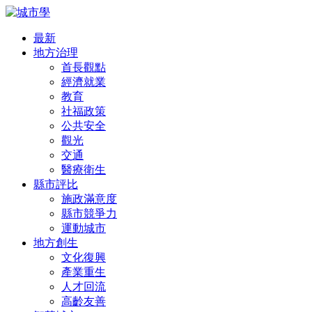
最新
地方治理
首長觀點
經濟就業
教育
社福政策
公共安全
觀光
交通
醫療衛生
縣市評比
施政滿意度
縣市競爭力
運動城市
地方創生
文化復興
產業重生
人才回流
高齡友善