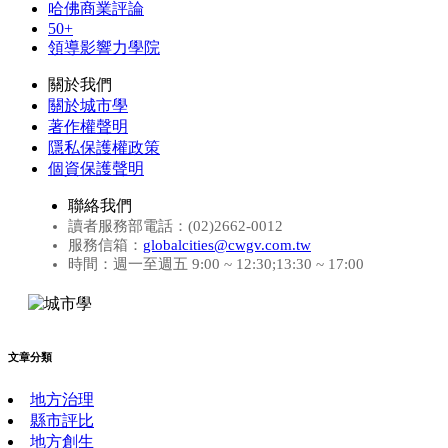
哈佛商業評論
50+
領導影響力學院
關於我們
關於城市學
著作權聲明
隱私保護權政策
個資保護聲明
聯絡我們
讀者服務部電話：(02)2662-0012
服務信箱：
globalcities@cwgv.com.tw
時間：週一至週五 9:00 ~ 12:30;13:30 ~ 17:00
文章分類
地方治理
縣市評比
地方創生