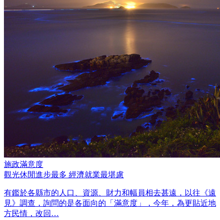
施政滿意度
觀光休閒進步最多 經濟就業最堪慮
有鑑於各縣市的人口、資源、財力和幅員相去甚遠，以往《遠
見》調查，詢問的是各面向的「滿意度」，今年，為更貼近地
方民情，改回…