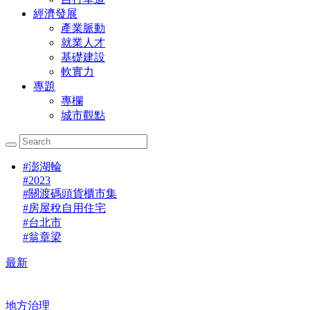
經濟發展
產業脈動
就業人才
基礎建設
軟實力
專題
專欄
城市觀點
#
澎湖輪
#
2023
#
關渡碼頭貨櫃市集
#
房屋稅自用住宅
#
台北市
#
翁章梁
最新
地方治理