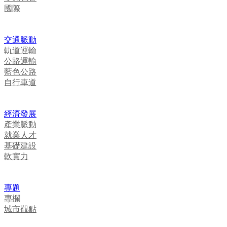
國際
交通脈動
軌道運輸
公路運輸
藍色公路
自行車道
經濟發展
產業脈動
就業人才
基礎建設
軟實力
專題
專欄
城市觀點