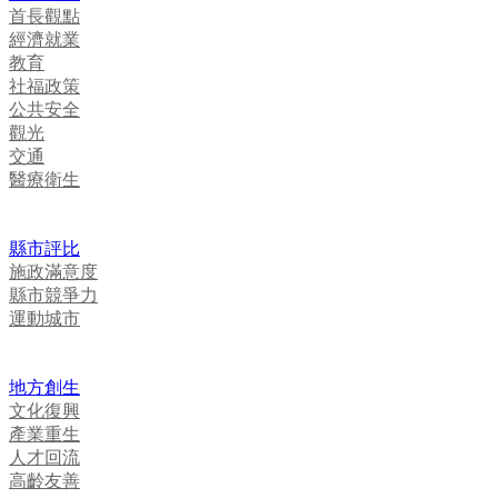
首長觀點
經濟就業
教育
社福政策
公共安全
觀光
交通
醫療衛生
縣市評比
施政滿意度
縣市競爭力
運動城市
地方創生
文化復興
產業重生
人才回流
高齡友善