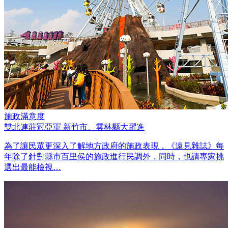
施政滿意度
雙北連莊冠亞軍 新竹市、雲林縣大躍進
為了讓民眾更深入了解地方政府的施政表現，《遠見雜誌》每
年除了針對縣市百里侯的施政進行民調外，同時，也請專家挑
選出最能檢視…