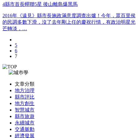
4縣市首長蟬聯5星 後山離島爆黑馬
2016年《遠見》縣市長施政滿意度調查出爐！今年，眾百里侯
的民調多數下滑，沒了去年剛上任的慶祝行情，有政治明星光
芒轉淡，…
5
6
7
文章分類
地方治理
縣市評比
地方創生
智慧城市
縣市旅遊
永續城市
交通脈動
經濟發展