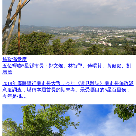
施政滿意度
五位蟬聯5星縣市長：鄭文燦、林智堅、傅崐萁、黃健庭、劉
增應
2018年底將舉行縣市長大選，今年《遠見雜誌》縣市長施政滿
意度調查，堪稱本屆首長的期末考。最受矚目的5星百里侯，
今年是桃…