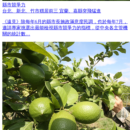
縣市競爭力
台北、新北、竹市穩居前三 宜蘭、嘉縣突飛猛進
《遠見》除每年6月的縣市長施政滿意度民調，也於每年7月，
邀請專家挑選出最能檢視縣市競爭力的指標，從中央各主管機
關的統計數…