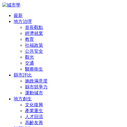
最新
地方治理
首長觀點
經濟就業
教育
社福政策
公共安全
觀光
交通
醫療衛生
縣市評比
施政滿意度
縣市競爭力
運動城市
地方創生
文化復興
產業重生
人才回流
高齡友善