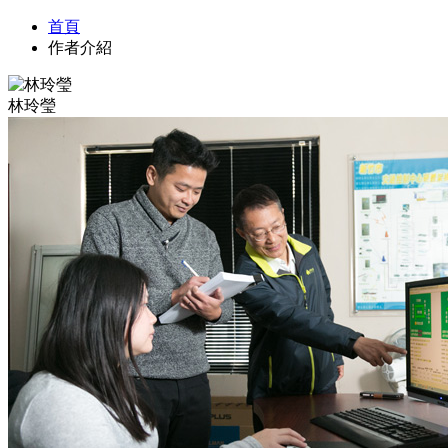
首頁
作者介紹
林玲瑩