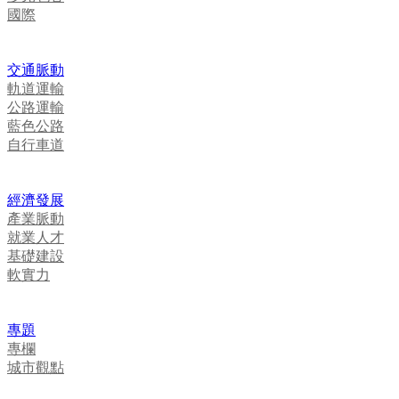
國際
交通脈動
軌道運輸
公路運輸
藍色公路
自行車道
經濟發展
產業脈動
就業人才
基礎建設
軟實力
專題
專欄
城市觀點