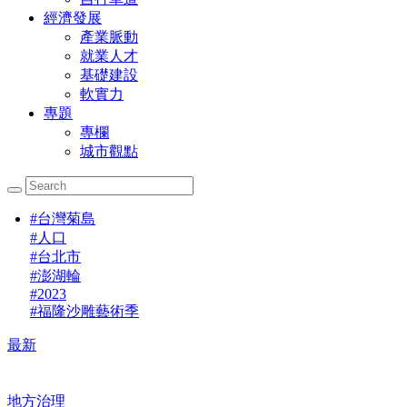
經濟發展
產業脈動
就業人才
基礎建設
軟實力
專題
專欄
城市觀點
#
台灣菊島
#
人口
#
台北市
#
澎湖輪
#
2023
#
福隆沙雕藝術季
最新
地方治理