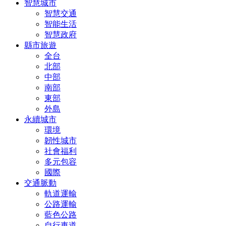
智慧城市
智慧交通
智能生活
智慧政府
縣市旅遊
全台
北部
中部
南部
東部
外島
永續城市
環境
韌性城市
社會福利
多元包容
國際
交通脈動
軌道運輸
公路運輸
藍色公路
自行車道