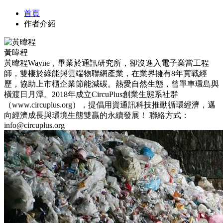
首頁
作者介紹
黃暐程
黃暐程Wayne，畢業於通訊研究所，卻沒進入電子業當工程
師，雙棲於綠能與雲端物聯網產業，在業界擁有8年實戰經
歷，協助上市櫃企業節能減碳。熱愛自然生態，曾單⾞環島與
橫渡⽇⽉潭。2018年成立CircuPlus創業生態系社群
（www.circuplus.org），提倡用資通訊科技推動循環經濟，邁
向經濟成長與環境生態雙贏的永續發展！ 聯絡方式：
info@circuplus.org