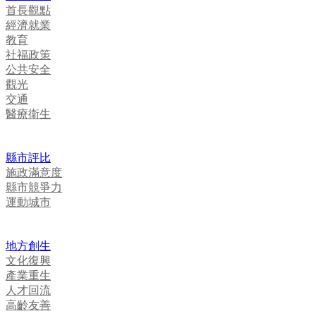
首長觀點
經濟就業
教育
社福政策
公共安全
觀光
交通
醫療衛生
縣市評比
施政滿意度
縣市競爭力
運動城市
地方創生
文化復興
產業重生
人才回流
高齡友善