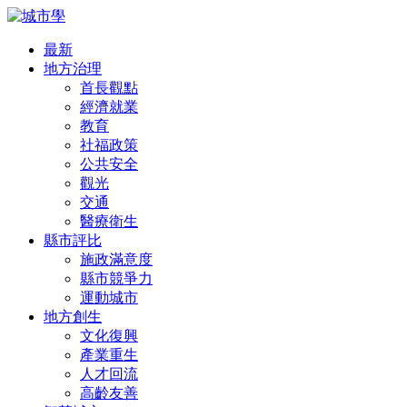
最新
地方治理
首長觀點
經濟就業
教育
社福政策
公共安全
觀光
交通
醫療衛生
縣市評比
施政滿意度
縣市競爭力
運動城市
地方創生
文化復興
產業重生
人才回流
高齡友善