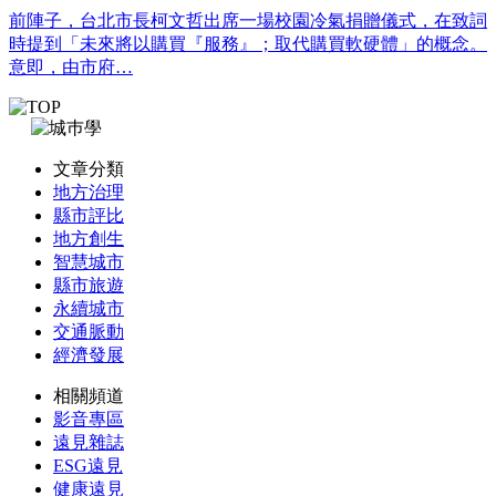
前陣子，台北市長柯文哲出席一場校園冷氣捐贈儀式，在致詞
時提到「未來將以購買『服務』；取代購買軟硬體」的概念。
意即，由市府…
文章分類
地方治理
縣市評比
地方創生
智慧城市
縣市旅遊
永續城市
交通脈動
經濟發展
相關頻道
影音專區
遠見雜誌
ESG遠見
健康遠見