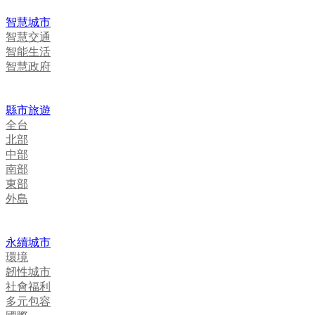
智慧城市
智慧交通
智能生活
智慧政府
縣市旅遊
全台
北部
中部
南部
東部
外島
永續城市
環境
韌性城市
社會福利
多元包容