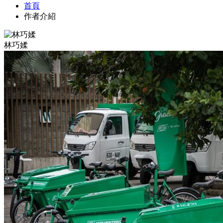
首頁
作者介紹
林巧媃