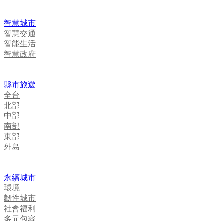
智慧城市
智慧交通
智能生活
智慧政府
縣市旅遊
全台
北部
中部
南部
東部
外島
永續城市
環境
韌性城市
社會福利
多元包容