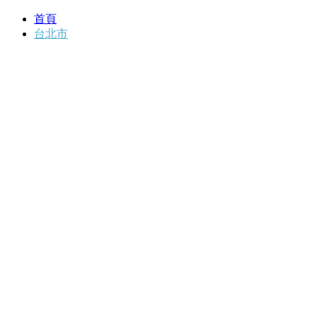
首頁
台北市