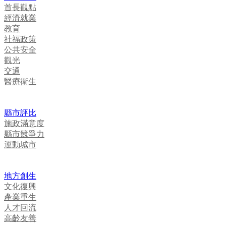
首長觀點
經濟就業
教育
社福政策
公共安全
觀光
交通
醫療衛生
縣市評比
施政滿意度
縣市競爭力
運動城市
地方創生
文化復興
產業重生
人才回流
高齡友善