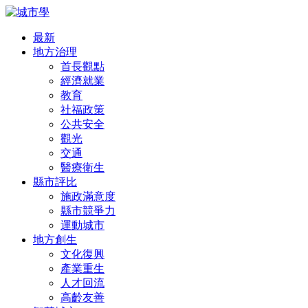
最新
地方治理
首長觀點
經濟就業
教育
社福政策
公共安全
觀光
交通
醫療衛生
縣市評比
施政滿意度
縣市競爭力
運動城市
地方創生
文化復興
產業重生
人才回流
高齡友善