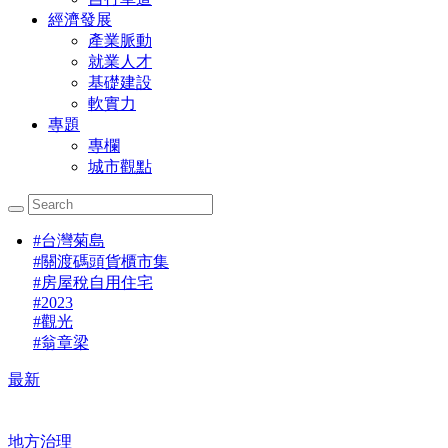
經濟發展
產業脈動
就業人才
基礎建設
軟實力
專題
專欄
城市觀點
#
台灣菊島
#
關渡碼頭貨櫃市集
#
房屋稅自用住宅
#
2023
#
觀光
#
翁章梁
最新
地方治理