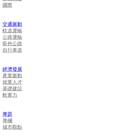
國際
交通脈動
軌道運輸
公路運輸
藍色公路
自行車道
經濟發展
產業脈動
就業人才
基礎建設
軟實力
專題
專欄
城市觀點