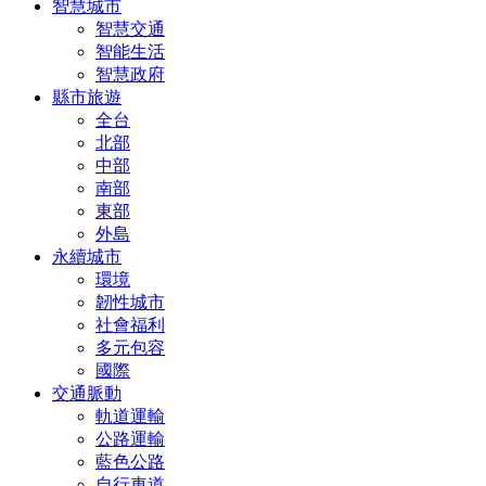
智慧城市
智慧交通
智能生活
智慧政府
縣市旅遊
全台
北部
中部
南部
東部
外島
永續城市
環境
韌性城市
社會福利
多元包容
國際
交通脈動
軌道運輸
公路運輸
藍色公路
自行車道