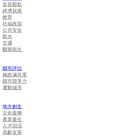
首長觀點
經濟就業
教育
社福政策
公共安全
觀光
交通
醫療衛生
縣市評比
施政滿意度
縣市競爭力
運動城市
地方創生
文化復興
產業重生
人才回流
高齡友善