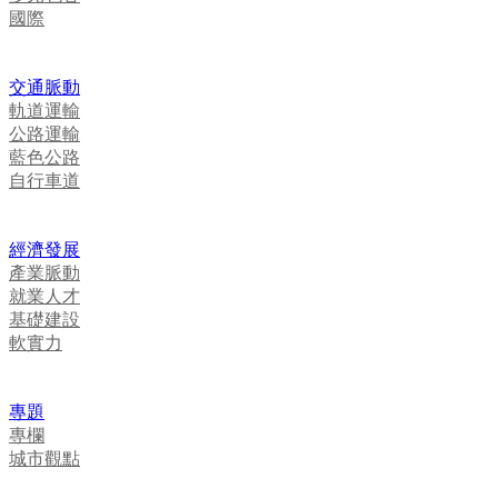
國際
交通脈動
軌道運輸
公路運輸
藍色公路
自行車道
經濟發展
產業脈動
就業人才
基礎建設
軟實力
專題
專欄
城市觀點