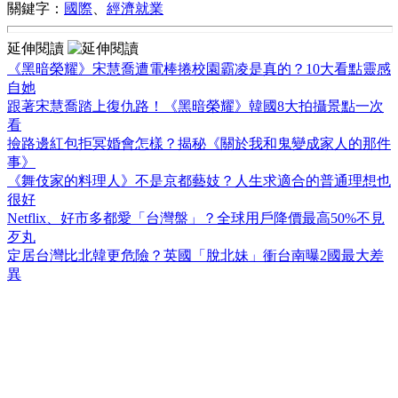
關鍵字：
國際
、
經濟就業
延伸閱讀
《黑暗榮耀》宋慧喬遭電棒捲校園霸凌是真的？10大看點靈感
自她
跟著宋慧喬踏上復仇路！《黑暗榮耀》韓國8大拍攝景點一次
看
撿路邊紅包拒冥婚會怎樣？揭秘《關於我和鬼變成家人的那件
事》
《舞伎家的料理人》不是京都藝妓？人生求適合的普通理想也
很好
Netflix、好市多都愛「台灣盤」？全球用戶降價最高50%不見
歹丸
定居台灣比北韓更危險？英國「脫北妹」衝台南曝2國最大差
異