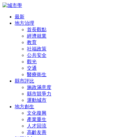
最新
地方治理
首長觀點
經濟就業
教育
社福政策
公共安全
觀光
交通
醫療衛生
縣市評比
施政滿意度
縣市競爭力
運動城市
地方創生
文化復興
產業重生
人才回流
高齡友善