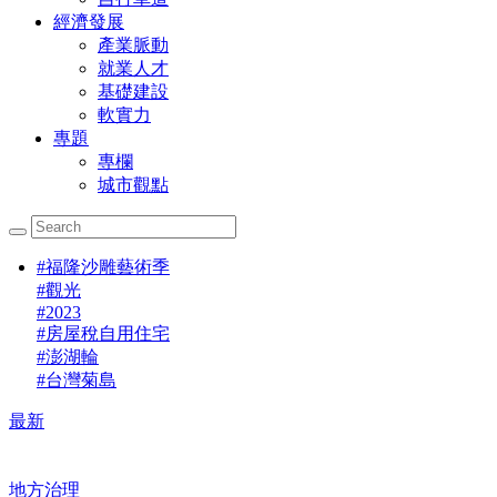
經濟發展
產業脈動
就業人才
基礎建設
軟實力
專題
專欄
城市觀點
#
福隆沙雕藝術季
#
觀光
#
2023
#
房屋稅自用住宅
#
澎湖輪
#
台灣菊島
最新
地方治理