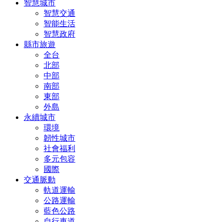
智慧城市
智慧交通
智能生活
智慧政府
縣市旅遊
全台
北部
中部
南部
東部
外島
永續城市
環境
韌性城市
社會福利
多元包容
國際
交通脈動
軌道運輸
公路運輸
藍色公路
自行車道