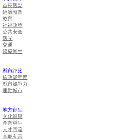
首長觀點
經濟就業
教育
社福政策
公共安全
觀光
交通
醫療衛生
縣市評比
施政滿意度
縣市競爭力
運動城市
地方創生
文化復興
產業重生
人才回流
高齡友善