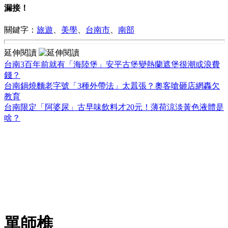
漏接！
關鍵字：
旅遊
、
美學
、
台南市
、
南部
延伸閱讀
台南3百年前就有「海陸堡」安平古堡變熱蘭遮堡很潮或浪費
錢？
台南鍋燒麵老字號「3種外帶法」太囂張？奧客嗆砸店網轟欠
教育
台南限定「阿婆尿」古早味飲料才20元！薄荷涼淡黃色液體是
啥？
單師樵