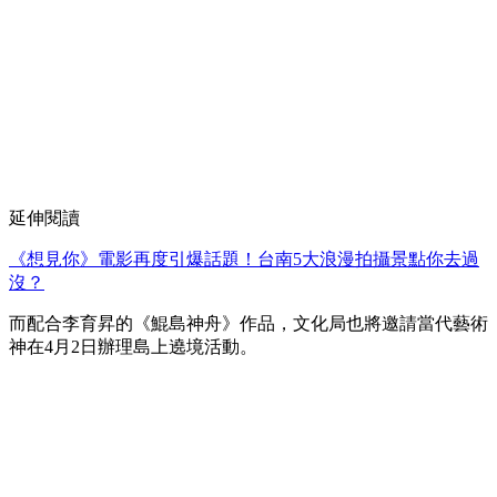
延伸閱讀
《想見你》電影再度引爆話題！台南5大浪漫拍攝景點你去過
沒？
而配合李育昇的《鯤島神舟》作品，文化局也將邀請當代藝術
神在4月2日辦理島上遶境活動。