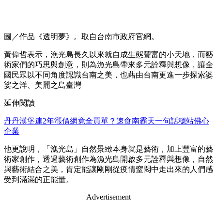
圖／作品《透明夢》。取自台南市政府官網。
黃偉哲表示，漁光島長久以來就自成生態豐富的小天地，而藝
術家們的巧思與創意，則為漁光島帶來多元詮釋與想像，讓全
國民眾以不同角度認識台南之美，也藉由台南更進一步探索婆
娑之洋、美麗之島臺灣
延伸閱讀
丹丹漢堡連2年漲價網竟全買單？速食南霸天一句話穩站佛心
企業
他更說明，「漁光島」自然景緻本身就是藝術，加上豐富的藝
術家創作，透過藝術創作為漁光島開啟多元詮釋與想像，自然
與藝術結合之美，肯定能讓剛剛從疫情窒悶中走出來的人們感
受到滿滿的正能量。
Advertisement