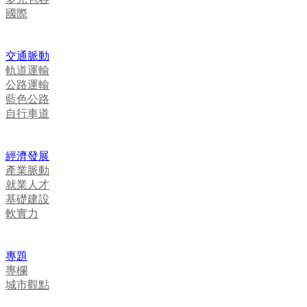
國際
交通脈動
軌道運輸
公路運輸
藍色公路
自行車道
經濟發展
產業脈動
就業人才
基礎建設
軟實力
專題
專欄
城市觀點