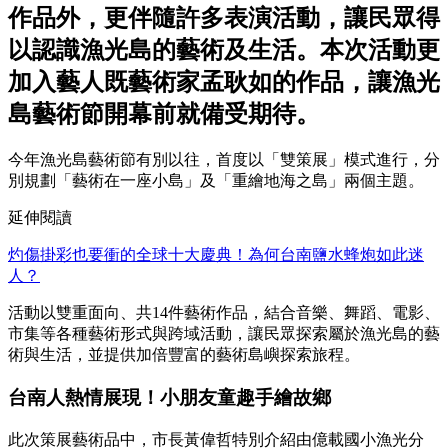
作品外，更伴隨許多表演活動，讓民眾得
以認識漁光島的藝術及生活。本次活動更
加入藝人既藝術家孟耿如的作品，讓漁光
島藝術節開幕前就備受期待。
今年漁光島藝術節有別以往，首度以「雙策展」模式進行，分
別規劃「藝術在一座小島」及「重繪地海之島」兩個主題。
延伸閱讀
灼傷掛彩也要衝的全球十大慶典！為何台南鹽水蜂炮如此迷
人？
活動以雙重面向、共14件藝術作品，結合音樂、舞蹈、電影、
市集等各種藝術形式與跨域活動，讓民眾探索屬於漁光島的藝
術與生活，並提供加倍豐富的藝術島嶼探索旅程。
台南人熱情展現！小朋友童趣手繪故鄉
此次策展藝術品中，市長黃偉哲特別介紹由億載國小漁光分