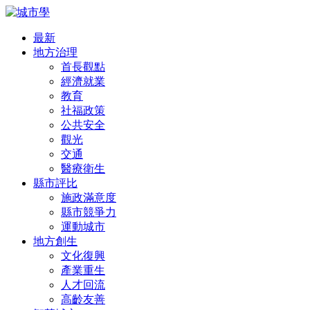
最新
地方治理
首長觀點
經濟就業
教育
社福政策
公共安全
觀光
交通
醫療衛生
縣市評比
施政滿意度
縣市競爭力
運動城市
地方創生
文化復興
產業重生
人才回流
高齡友善