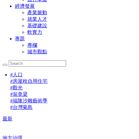
經濟發展
產業脈動
就業人才
基礎建設
軟實力
專題
專欄
城市觀點
#
人口
#
房屋稅自用住宅
#
觀光
#
翁章梁
#
福隆沙雕藝術季
#
台灣菊島
最新
地方治理