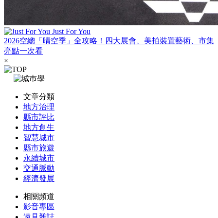
Just For You
2026空總「晴空季」全攻略！四大展會、美拍裝置藝術、市集
亮點一次看
×
文章分類
地方治理
縣市評比
地方創生
智慧城市
縣市旅遊
永續城市
交通脈動
經濟發展
相關頻道
影音專區
遠見雜誌