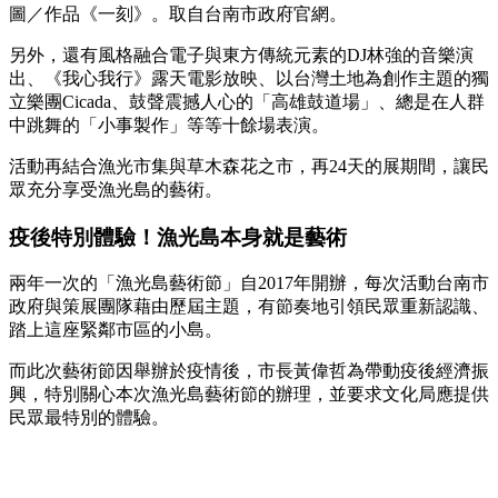
圖／作品《一刻》。取自台南市政府官網。
另外，還有風格融合電子與東方傳統元素的DJ林強的音樂演
出、《我心我行》露天電影放映、以台灣土地為創作主題的獨
立樂團Cicada、鼓聲震撼人心的「高雄鼓道場」、總是在人群
中跳舞的「小事製作」等等十餘場表演。
活動再結合漁光市集與草木森花之市，再24天的展期間，讓民
眾充分享受漁光島的藝術。
疫後特別體驗！漁光島本身就是藝術
兩年一次的「漁光島藝術節」自2017年開辦，每次活動台南市
政府與策展團隊藉由歷屆主題，有節奏地引領民眾重新認識、
踏上這座緊鄰市區的小島。
而此次藝術節因舉辦於疫情後，市長黃偉哲為帶動疫後經濟振
興，特別關心本次漁光島藝術節的辦理，並要求文化局應提供
民眾最特別的體驗。