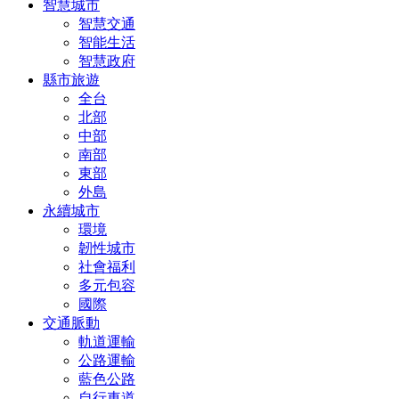
智慧城市
智慧交通
智能生活
智慧政府
縣市旅遊
全台
北部
中部
南部
東部
外島
永續城市
環境
韌性城市
社會福利
多元包容
國際
交通脈動
軌道運輸
公路運輸
藍色公路
自行車道