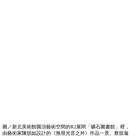
圖／新北美術館圓頂藝術空間的R2展間「礦石圖書館」裡，
由藝術家陳韻如設計的《無垠光音之外》作品一景。蔡炆璇