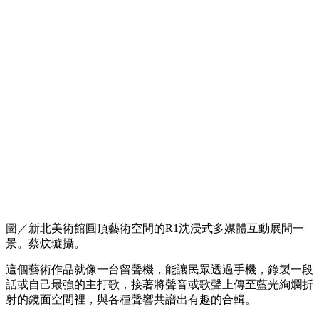
圖／新北美術館圓頂藝術空間的R1沈浸式多媒體互動展間一
景。蔡炆璇攝。
這個藝術作品就像一台留聲機，能讓民眾透過手機，錄製一段
話或自己最強的主打歌，接著將聲音或歌聲上傳至藍光絢爛折
射的鏡面空間裡，與各種聲響共譜出有趣的合輯。