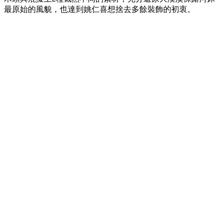
最原始的風貌，也達到姚仁喜想捨去多餘裝飾的初衷。