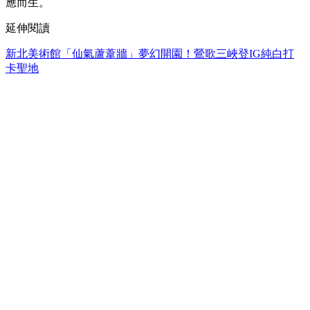
應而生。
延伸閱讀
新北美術館「仙氣蘆葦牆」夢幻開園！鶯歌三峽登IG純白打
卡聖地