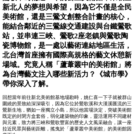
新北人的夢想與希望，因為它不僅是全民
美術館，還是三鶯文創整合計畫的核心，
能結合鄰近的三鶯線交通建設與台鐵鶯歌
站，並串連三峽、鶯歌2座老鎮與鶯歌陶
瓷博物館，是一處以藝術連結地區生活，
北台灣首座擁有國際高規格的藝文休憩新
場域。究竟人稱「蘆葦叢中的美術館」將
為台灣藝文注入哪些新活力？《城市學》
帶你深入了解。
回想當年前往新北美術館基地場勘時，姚仁喜一下子就被群山
圍繞的景致給深深吸引，因為它位於鶯歌溪和大漢溪匯流的三
鶯新生地，猶如一座獨立小島，所以他當場決定，突破美術館
既定的封閉方盒套俗，弱化建築物的印象，靈活運用不同建材
與元素，致力將三峽和鶯歌豐富的歷史人文風采融合，讓一座
拉近民眾與藝術距離，搖曳於「蘆葦叢中美術館」的美術館因