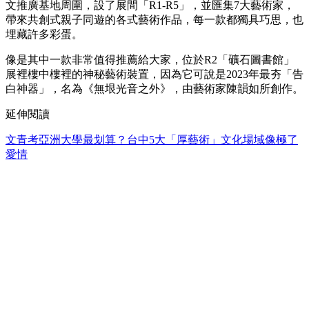
文推廣基地周圍，設了展間「R1-R5」，並匯集7大藝術家，
帶來共創式親子同遊的各式藝術作品，每一款都獨具巧思，也
埋藏許多彩蛋。
像是其中一款非常值得推薦給大家，位於R2「礦石圖書館」
展裡樓中樓裡的神秘藝術裝置，因為它可說是2023年最夯「告
白神器」，名為《無垠光音之外》，由藝術家陳韻如所創作。
延伸閱讀
文青考亞洲大學最划算？台中5大「厚藝術」文化場域像極了
愛情