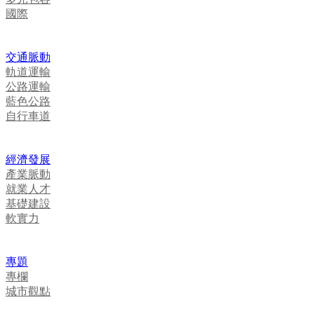
國際
交通脈動
軌道運輸
公路運輸
藍色公路
自行車道
經濟發展
產業脈動
就業人才
基礎建設
軟實力
專題
專欄
城市觀點