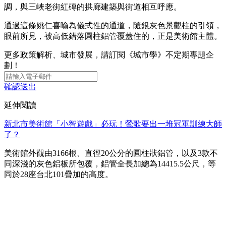
調，與三峽老街紅磚的拱廊建築與街道相互呼應。
通過這條姚仁喜喻為儀式性的通道，隨銀灰色景觀柱的引領，
眼前所見，被高低錯落圓柱鋁管覆蓋住的，正是美術館主體。
更多政策解析、城市發展，請訂閱《城市學》不定期專題企
劃！
確認送出
延伸閱讀
新北市美術館「小智遊戲」必玩！鶯歌要出一堆冠軍訓練大師
了？
美術館外觀由3166根、直徑20公分的圓柱狀鋁管，以及3款不
同深淺的灰色鋁板所包覆，鋁管全長加總為14415.5公尺，等
同於28座台北101疊加的高度。