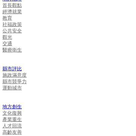
首長觀點
經濟就業
教育
社福政策
公共安全
觀光
交通
醫療衛生
縣市評比
施政滿意度
縣市競爭力
運動城市
地方創生
文化復興
產業重生
人才回流
高齡友善