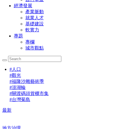
經濟發展
產業脈動
就業人才
基礎建設
軟實力
專題
專欄
城市觀點
#
人口
#
觀光
#
福隆沙雕藝術季
#
澎湖輪
#
關渡碼頭貨櫃市集
#
台灣菊島
最新
地方治理