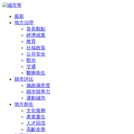
最新
地方治理
首長觀點
經濟就業
教育
社福政策
公共安全
觀光
交通
醫療衛生
縣市評比
施政滿意度
縣市競爭力
運動城市
地方創生
文化復興
產業重生
人才回流
高齡友善