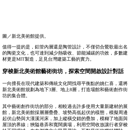
圖／新北美術館提供。
值得一提的是，鋁管內層還是陶管設計，不僅切合鶯歌最出名
的陶瓷文化，也可達到減少熱吸收、節能減碳的功效，多數建
材更是MIT製造，足見台灣建築工藝的實力。
穿梭新北美術館藝術街坊，探索空間開啟設計對話
一向擅長在現代建築和傳統文化間找尋平衡點的姚仁喜，還將
新北美術館規劃為地下3層、地上8層，打造場館和藝術創作街
坊的集合體。
其中藝術創作街坊的部分，相較過去許多使用大量新建材的展
館，新北美術館採層層疊疊、坡勢高低起伏的樣態，模擬周邊
起伏山勢與大漢溪河床，加上縱橫交錯的疊加，模糊了地面與
屋頂的界線；狹隘巷弄和寬闊廣場，利用空間收放讓行者穿梭