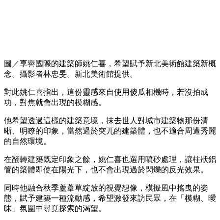
圖／享譽國際的建築師姚仁喜，希望賦予新北美術館建築新概
念。攝影者林忠旻。新北美術館提供。
對此姚仁喜指出，這份靈感來自使用傻瓜相機時，若沒拍成
功，對焦就會出現的模糊感。
他希望透過這樣的建築意境，抹去世人對城市建築物那份清
晰、明瞭的印象，當然過於突兀的建築體，也不適合周遭秀麗
的自然環境。
在翻轉建築既定印象之餘，姚仁喜也選用噴砂處理，讓柱狀鋁
管的築體即使在陽光下，也不會出現過於閃爍的反光效果。
同時他融合秋季蘆葦草綻放的視覺想像，模擬風中搖曳的姿
態，賦予建築一種流動感，希望激發來訪民眾，在「模糊、曖
昧」氛圍中尋覓探索的渴望。