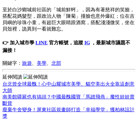
至於白沙鄉城前社區的「城前鮮蚵」，因為有著慈祥的笑臉，
搭配花媽髮型，跟政治人物「陳菊」撞臉也意外爆紅；位在吉
貝嶼的珍珠小童，有超巨大眼睛跟酒窩，搭配淺淺微笑，坐在
貝殼裡，詭異到一看就難忘。
👉 加入城市學
LINE
官方帳號，追蹤
IG
，最新城市議題不
漏接！
關鍵字：
旅遊
、
美學
、
北部
延伸閱讀
台北曾全球最醜！心中山耀城市美學、貓空美出火全靠這創意
大師
南美館疆屍也有搞頭？中國最醜國寶「馬踏飛燕」魔性娃娃賣
斷貨
廢棄牛舍變身！屏東社區規畫師打造「幸福學堂」獲柏林設計
獎