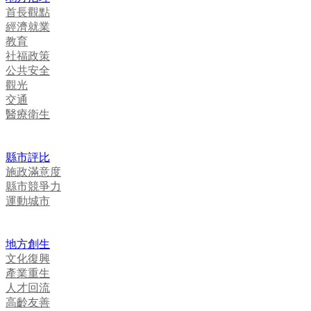
首長觀點
經濟就業
教育
社福政策
公共安全
觀光
交通
醫療衛生
縣市評比
施政滿意度
縣市競爭力
運動城市
地方創生
文化復興
產業重生
人才回流
高齡友善