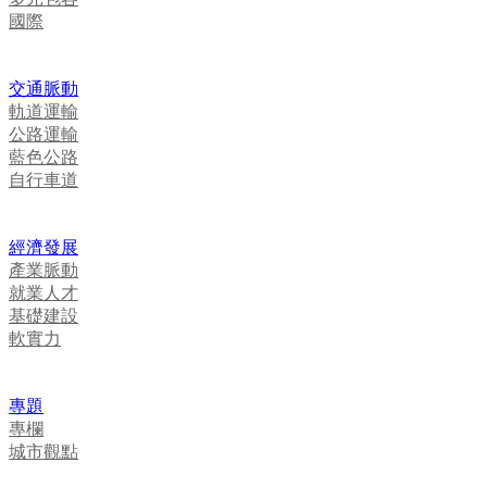
國際
交通脈動
軌道運輸
公路運輸
藍色公路
自行車道
經濟發展
產業脈動
就業人才
基礎建設
軟實力
專題
專欄
城市觀點