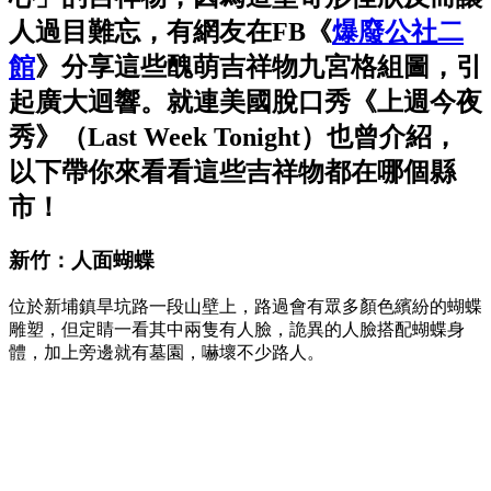
人過目難忘，有網友在FB《
爆廢公社二
館
》分享這些醜萌吉祥物九宮格組圖，引
起廣大迴響。就連美國脫口秀《上週今夜
秀》（Last Week Tonight）也曾介紹，
以下帶你來看看這些吉祥物都在哪個縣
市！
新竹：人面蝴蝶
位於新埔鎮旱坑路一段山壁上，路過會有眾多顏色繽紛的蝴蝶
雕塑，但定睛一看其中兩隻有人臉，詭異的人臉搭配蝴蝶身
體，加上旁邊就有墓園，嚇壞不少路人。