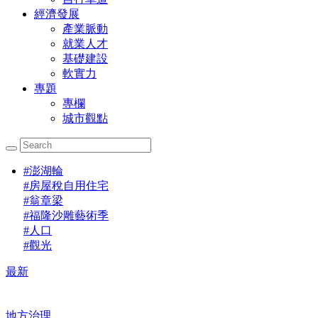
經濟發展
產業脈動
就業人才
基礎建設
軟實力
專題
專欄
城市觀點
#
澎湖輪
#
房屋稅自用住宅
#
翁章梁
#
福隆沙雕藝術季
#
人口
#
觀光
最新
地方治理