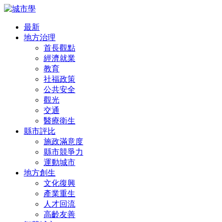
最新
地方治理
首長觀點
經濟就業
教育
社福政策
公共安全
觀光
交通
醫療衛生
縣市評比
施政滿意度
縣市競爭力
運動城市
地方創生
文化復興
產業重生
人才回流
高齡友善