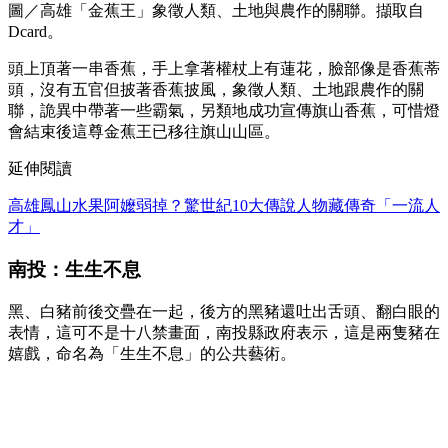
圖／高雄「金蕉王」象徵人類、土地與農作的關聯。擷取自
Dcard。
頭上頂著一串香蕉，手上拿著權杖上有蓮花，臉部像是香蕉蒂
頭，沒有五官但披著香蕉披風，象徵人類、土地跟農作的關
聯，詭異中帶著一些霸氣，另類地成功宣傳旗山香蕉，可惜燈
會結束後這尊金蕉王已移往旗山山區。
延伸閱讀
高雄鳳山水果阿嬤弱掉？驚世紀10大傳說人物藏傳奇「一流人
才」
南投：生生不息
黑、白豬前後交疊在一起，後方的黑豬還吐出舌頭、翻白眼的
表情，這可不是十八禁畫面，南投縣政府表示，這是兩隻豬在
嬉戲，命名為「生生不息」的公共藝術。