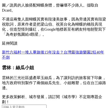
圖／詭異的人臉搭配蝴蝶身體，曾嚇壞不少路人。擷取自
Dcard。
不過這兩隻人面蝴蝶其實有段淒美故事，因為旁邊其實有段梁
祝歌詞，原來作者是把梁山伯、祝英台化為蝴蝶的橋段具現
化，但造型怪到爆紅，在Google地標甚至有網友特地朝聖寫下
「為奇妙氛圍給4顆星」。
延伸閱讀
新竹六福村一堆人畢旅後15年沒去？台灣最強遊樂園2狂40年
不倒
雲林：絲瓜小姐
雲林的三光社區盛產翠玉絲瓜，為了讓到訪的旅客留下印象，
地方政府特別製作了兩個絲瓜先生、小姐雕塑，位在台三線路
邊。
更多政策解析、城市發展，請訂閱《城市學》不定期專題企
劃！