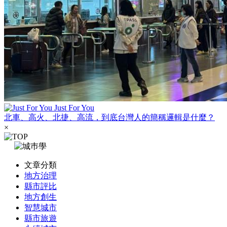
Just For You
北車、高火、北捷、高流，到底台灣人的簡稱邏輯是什麼？
×
文章分類
地方治理
縣市評比
地方創生
智慧城市
縣市旅遊