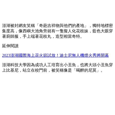
澎湖被封網友笑稱「奇葩吉祥物與他們的產地」，獨特地標密
集度高，像西嶼大池角旁就有一隻擬人化花枝妹，藍色大眼穿
著廚師服，手上端著花枝丸，造型相當奇特。
延伸閱讀
2023澎湖國際海上花火節試放！迪士尼無人機煙火秀將開幕
澎湖科技大學因為成功人工培育出小丑魚，也將大頭小丑魚穿
上比基尼，站立在校門前，被笑稱像是「喝醉的尼莫」。