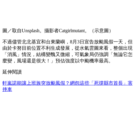
圖／取自Unsplash。攝影者Catgirlmutant。（示意圖）
不過儘管北北基宜和台東蘭嶼，8月3日宣告放颱風假一天，但
由於卡努目前位置不利生成發展，從水氣雲圖來看，整個出現
「消風」情況，結構變醜又微縮，可氣象局仍強調「無論它怎
麼變，風場還是很大！」預估強度以中颱機率最高。
延伸閱讀
軒嵐諾能讓上班族突放颱風假？網怨這些「死撐縣市首長」害
摔車