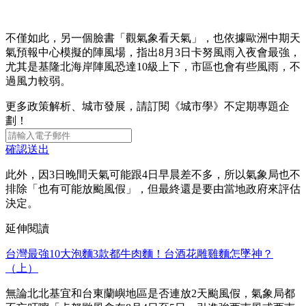
不僅如此，另一個臉書「觀氣象看天氣」，也依據歐洲中期天
氣預報中心模擬的陣風場，指出8月3日卡努風雨入夜會最強，
尤其是基隆北海岸陣風恐達10級上下，市區也會有些風雨，不
過風力較弱。
更多政策解析、城市發展，請訂閱《城市學》不定期專題企
劃！
確認送出
此外，因3日晚間天氣可能跟4日早晨差不多，所以氣象局也不
排除「也有可能放颱風假」，但最終還是要由當地政府來評估
決定。
延伸閱讀
台灣最強10大泡麵3款都牛肉麵！台酒花雕雞麵怎墜神？
（上）
無論北北基宜和台東蘭嶼地區是否連放2天颱風假，氣象局都