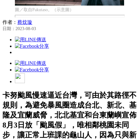
圖／取自Pakutaso。（示意圖）
作者：
蔡炆璇
日期：2023-08-03
卡努颱風慢速逼近台灣，可由於其路徑不
規則，為避免暴風圈造成台北、新北、基
隆及宜蘭威脅，北北基宜和台東蘭嶼宣佈
8月3日放「颱風假」，唯相鄰桃園未同
步，讓正常上班課的龜山人，因為只與新