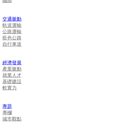
國際
交通脈動
軌道運輸
公路運輸
藍色公路
自行車道
經濟發展
產業脈動
就業人才
基礎建設
軟實力
專題
專欄
城市觀點