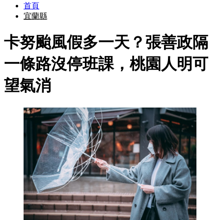
首頁
宜蘭縣
卡努颱風假多一天？張善政隔
一條路沒停班課，桃園人明可
望氣消