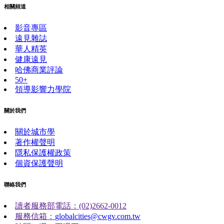
相關頻道
影音專區
遠見雜誌
華人精英
健康遠見
哈佛商業評論
50+
領導影響力學院
關於我們
關於城市學
著作權聲明
隱私保護權政策
個資保護聲明
聯絡我們
讀者服務部電話：(02)2662-0012
服務信箱：
globalcities@cwgv.com.tw