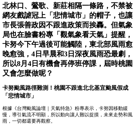
北林口、鶯歌、新莊相隔一條路，不禁被
網友戲謔冠上「悲情城市」的帽子，也讓
市長張善政因不跟進政策而挨轟。但氣象
局也在臉書粉專「觀氣象看天氣」提醒，
卡努今下午過後可能觸陸，東北部風雨愈
晚愈強，4日早晨和3日深夜風雨恐最劇，
所以8月4日有機會再停班停課，屆時桃園
又會怎麼做呢？
卡努颱風路徑難測！桃園不跟進北北基宜颱風假成
「悲情城市」
根據《台灣颱風論壇｜天氣特急》粉專表示，卡努因移動緩
慢，導引氣流不明顯，所以動向讓人難以捉摸，未來走勢和風
雨，一切都還要再觀察。