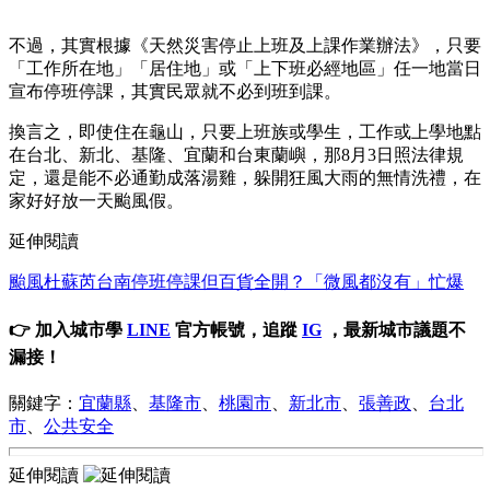
不過，其實根據《天然災害停止上班及上課作業辦法》，只要
「工作所在地」「居住地」或「上下班必經地區」任一地當日
宣布停班停課，其實民眾就不必到班到課。
換言之，即使住在龜山，只要上班族或學生，工作或上學地點
在台北、新北、基隆、宜蘭和台東蘭嶼，那8月3日照法律規
定，還是能不必通勤成落湯雞，躲開狂風大雨的無情洗禮，在
家好好放一天颱風假。
延伸閱讀
颱風杜蘇芮台南停班停課但百貨全開？「微風都沒有」忙爆
👉 加入城市學
LINE
官方帳號，追蹤
IG
，最新城市議題不
漏接！
關鍵字：
宜蘭縣
、
基隆市
、
桃園市
、
新北市
、
張善政
、
台北
市
、
公共安全
延伸閱讀