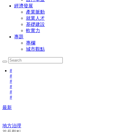
經濟發展
產業脈動
就業人才
基礎建設
軟實力
專題
專欄
城市觀點
#
#
#
#
#
#
最新
地方治理
首長觀點