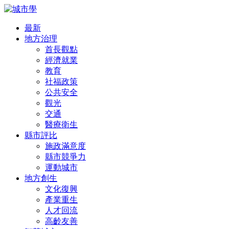
最新
地方治理
首長觀點
經濟就業
教育
社福政策
公共安全
觀光
交通
醫療衛生
縣市評比
施政滿意度
縣市競爭力
運動城市
地方創生
文化復興
產業重生
人才回流
高齡友善