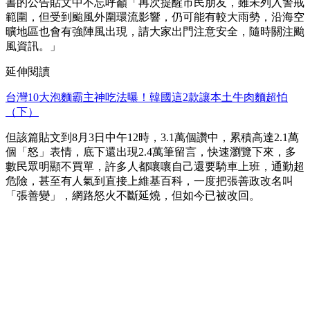
書的公告貼文中不忘呼籲「再次提醒市民朋友，雖未列入警戒
範圍，但受到颱風外圍環流影響，仍可能有較大雨勢，沿海空
曠地區也會有強陣風出現，請大家出門注意安全，隨時關注颱
風資訊。」
延伸閱讀
台灣10大泡麵霸主神吃法曝！韓國這2款讓本土牛肉麵超怕
（下）
但該篇貼文到8月3日中午12時，3.1萬個讚中，累積高達2.1萬
個「怒」表情，底下還出現2.4萬筆留言，快速瀏覽下來，多
數民眾明顯不買單，許多人都嚷嚷自己還要騎車上班，通勤超
危險，甚至有人氣到直接上維基百科，一度把張善政改名叫
「張善變」，網路怒火不斷延燒，但如今已被改回。