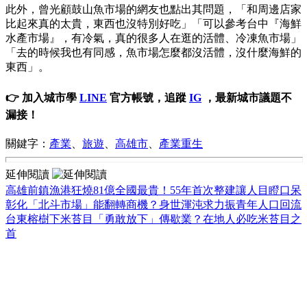
此外，曾光顧鼓山魚市場的網友也點出其問題，「和周邊店家
比起來真的太貴，東西也沒特別好吃」「可以參考台中『海鮮
水產市場』，有冷氣，真的很多人在逛的活體、冷凍魚市場」
「去的時候我也有同感，魚市場怎麼都沒活體，沒什麼海鮮的
東西」。
👉 加入城市學
LINE
官方帳號，追蹤
IG
，最新城市議題不
漏接！
關鍵字：
產業
、
旅遊
、
高雄市
、
產業重生
延伸閱讀
高雄前鎮漁港狂燒81億全國最貴！55年首次整建讓人目瞪口呆
彰化「北斗市場」能翻轉商機？身世渾沌求力振青年人口回流
台東榕樹下米苔目「勇敢放下」傳歇業？在地人必吃米苔目之
首