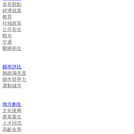
首長觀點
經濟就業
教育
社福政策
公共安全
觀光
交通
醫療衛生
縣市評比
施政滿意度
縣市競爭力
運動城市
地方創生
文化復興
產業重生
人才回流
高齡友善