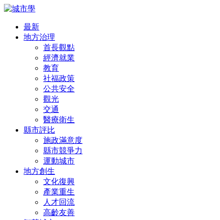
最新
地方治理
首長觀點
經濟就業
教育
社福政策
公共安全
觀光
交通
醫療衛生
縣市評比
施政滿意度
縣市競爭力
運動城市
地方創生
文化復興
產業重生
人才回流
高齡友善