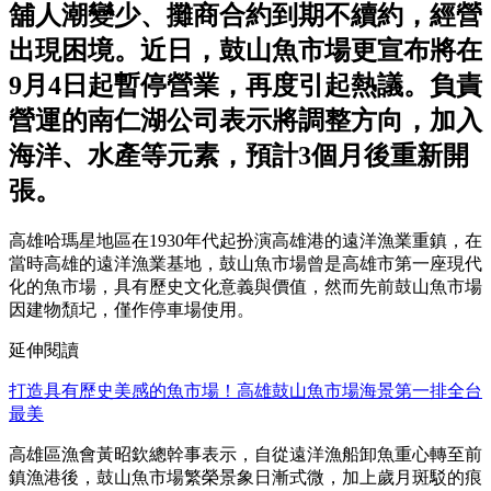
舖人潮變少、攤商合約到期不續約，經營
出現困境。近日，鼓山魚市場更宣布將在
9月4日起暫停營業，再度引起熱議。負責
營運的南仁湖公司表示將調整方向，加入
海洋、水產等元素，預計3個月後重新開
張。
高雄哈瑪星地區在1930年代起扮演高雄港的遠洋漁業重鎮，在
當時高雄的遠洋漁業基地，鼓山魚市場曾是高雄市第一座現代
化的魚市場，具有歷史文化意義與價值，然而先前鼓山魚市場
因建物頹圮，僅作停車場使用。
延伸閱讀
打造具有歷史美感的魚市場！高雄鼓山魚市場海景第一排全台
最美
高雄區漁會黃昭欽總幹事表示，自從遠洋漁船卸魚重心轉至前
鎮漁港後，鼓山魚市場繁榮景象日漸式微，加上歲月斑駁的痕