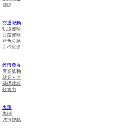
國際
交通脈動
軌道運輸
公路運輸
藍色公路
自行車道
經濟發展
產業脈動
就業人才
基礎建設
軟實力
專題
專欄
城市觀點