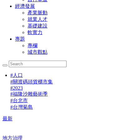
經濟發展
產業脈動
就業人才
基礎建設
軟實力
專題
專欄
城市觀點
#
人口
#
關渡碼頭貨櫃市集
#
2023
#
福隆沙雕藝術季
#
台北市
#
台灣菊島
最新
地方治理