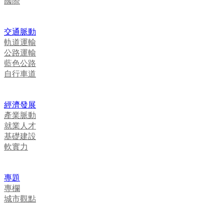
國際
交通脈動
軌道運輸
公路運輸
藍色公路
自行車道
經濟發展
產業脈動
就業人才
基礎建設
軟實力
專題
專欄
城市觀點