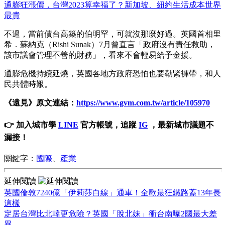
通膨狂漲價，台灣2023算幸福了？新加坡、紐約生活成本世界
最貴
不過，當前債台高築的伯明罕，可就沒那麼好過。英國首相里
希．蘇納克（Rishi Sunak）7月曾直言「政府沒有責任救助，
該市議會管理不善的財務」，看來不會輕易給予金援。
通膨危機持續延燒，英國各地方政府恐怕也要勒緊褲帶，和人
民共體時艱。
《遠見》原文連結：
https://www.gvm.com.tw/article/105970
👉 加入城市學
LINE
官方帳號，追蹤
IG
，最新城市議題不
漏接！
關鍵字：
國際
、
產業
延伸閱讀
英國倫敦7240億「伊莉莎白線」通車！全歐最狂鐵路蓋13年長
這樣
定居台灣比北韓更危險？英國「脫北妹」衝台南曝2國最大差
異