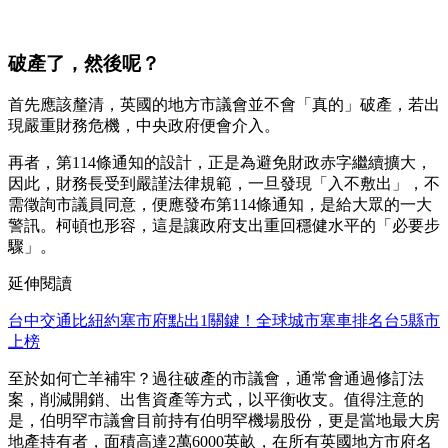
破產了，然後呢？
首先應該釐清，英國的地方市議會並不會「真的」破產，若出
現嚴重財務危機，中央政府便會介入。
再者，第114條通知的設計，正是為避免財政赤字繼續擴大，
因此，財務長受到嚴謹法律規範，一旦發現「入不敷出」，不
需徵詢市議員同意，便應發布第114條通知，是給大眾的一大
警訊。柯頓也形容，這是讓政府支出重回穩健水平的「必要步
驟」。
延伸閱讀
台中交通比紐約塞市府點出1關鍵！全球城市塞車排名台5縣市
上榜
至於如何亡羊補牢？過往破產的市議會，通常會通過修訂法
案，削減開銷、出售資產等方式，以平衡收支。值得注意的
是，伯明罕市議會目前持有伯明罕機場股份，更是當地最大房
地產持有者，面積高達2萬6000英畝，在所有英國地方市府名