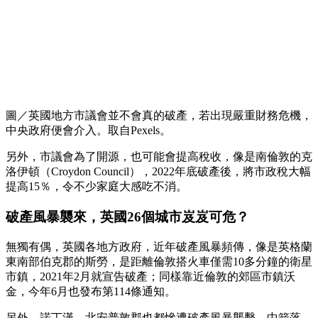
圖／英國地方市議會並不會真的破產，若出現嚴重財務危機，
中央政府便會介入。取自Pexels。
另外，市議會為了開源，也可能會提高稅收，像是南倫敦的克
洛伊頓（Croydon Council），2022年底破產後，將市政稅大幅
提高15％，令不少家庭大感吃不消。
破產風暴襲來，英國26個城市岌岌可危？
無獨有偶，英國各地方政府，近年破產風暴頻傳，像是英格蘭
東南部伯克郡的斯勞，是距離倫敦搭火車僅需10多分鐘的衛星
市鎮，2021年2月就宣告破產；同樣靠近倫敦的郊區市鎮沃
金，今年6月也發布第114條通知。
另外，諾丁漢、北安普敦郡也都慘遭破產風暴襲擊，中箭落