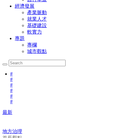
經濟發展
產業脈動
就業人才
基礎建設
軟實力
專題
專欄
城市觀點
#
#
#
#
#
#
最新
地方治理
首長觀點