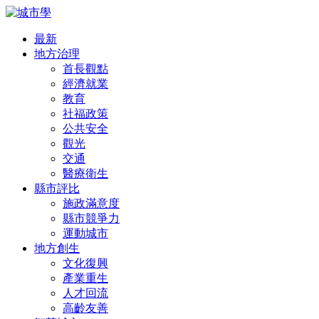
最新
地方治理
首長觀點
經濟就業
教育
社福政策
公共安全
觀光
交通
醫療衛生
縣市評比
施政滿意度
縣市競爭力
運動城市
地方創生
文化復興
產業重生
人才回流
高齡友善