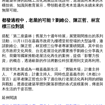
將建築本身的結構工法化為展品呈現說明，透過面向未來的木
構技術、知識與教育展示，帶領觀者思考木造邁向永續未來的
無限可能。
都發過程中，老屋的可能？劉維公、陳正哲、林宜
標三位對談
搭配「第二座森林｜舊屋力十週年特展」展覽期間推出的系列
活動，11月11日在嘉義市政府九樓禮堂初登場的大型論壇，邀
請劉維公、陳正哲，林宜標三位學者專家重磅開講。其中前台
北市政府文化局長、台北老屋活化的重要推手劉維公分享義大
利、荷蘭等國家推動老屋活化再生的案例，提倡「影響力投
資」的概念，透過嶄新的作法將數位科技運用到文資再利用。
而當常民木屋成為一種嘉義新生活，「實驗木場」計畫主持
人、「木都再造」計畫主持人、同時也是嘉義市的《木都2.0
宣言》起草者陳正哲也分享了過往執行老屋活化再利用的經驗
與觀點，透過從建築單體到聚落群體的各式規模案例，傳達與
木生活的千姿百態。
延伸閱讀