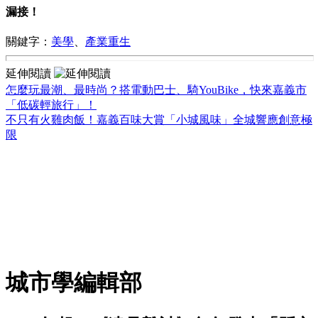
漏接！
關鍵字：
美學
、
產業重生
延伸閱讀
怎麼玩最潮、最時尚？搭電動巴士、騎YouBike，快來嘉義市
「低碳輕旅行」！
不只有火雞肉飯！嘉義百味大賞「小城風味」全城響應創意極
限
城市學編輯部