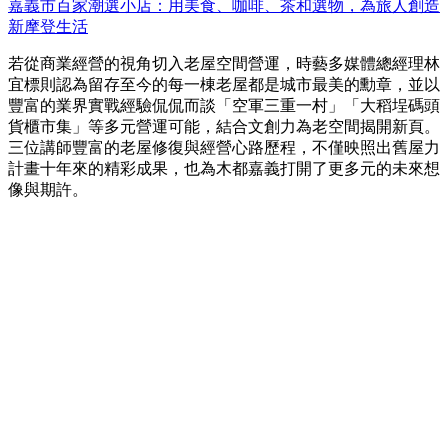
嘉義市百家潮選小店：用美食、咖啡、茶和選物，為旅人創造
新摩登生活
若從商業經營的視角切入老屋空間營運，時藝多媒體總經理林
宜標則認為留存至今的每一棟老屋都是城市最美的勳章，並以
豐富的業界實戰經驗侃侃而談「空軍三重一村」「大稻埕碼頭
貨櫃市集」等多元營運可能，結合文創力為老空間揭開新頁。
三位講師豐富的老屋修復與經營心路歷程，不僅映照出舊屋力
計畫十年來的精彩成果，也為木都嘉義打開了更多元的未來想
像與期許。