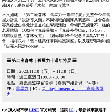
兩場次木創工作坊，邀請大家以手作體驗木餐具以及多肉木盆
栽DIY，親身感受「木都」的城市質地。
不只如此，「第二座森林｜舊屋力十週年特展」更整合今年舊
屋力計畫「設計導入類」不同領域的團隊共襄盛舉，揉合各自
專業綻放出多元計畫並推出響應活動，帶領民眾感受不一樣的
老屋體驗！活動包含嘉義異鄉人「嘉義外帶Chiayi To Go」、
諸羅設計塾「森林夜遊」、秘氏咖啡全台紀念章集點VIP見面
會、福樟良材「舊木建築保養與維護講座」以及秘密客咖啡館
「自嘉人限定Podcast」。
☰ 第二座森林｜舊屋力十週年特展 ☰
日期：2023.11.10（五）－11.19（日）
時間：週二至週日10:00～18:00
地點：嘉義舊監獄宿舍群（嘉義市維新路 134 巷）
FB：
舊屋力
｜IG：
@chiayihousepower——嘉義舊屋
力
👉 加入城市學
LINE
官方帳號，追蹤
IG
，最新城市議題不