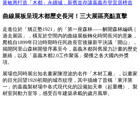
黃敏惠打造「木都」永續城，新舊並存讓嘉義市登宜居榜首
曲線展板呈現木都歷史長河！三大展區亮點直擊
走進位於「矯正塾1921」的「第一座森林——解開森林編碼｜
過去展區」，橫亙於空間內的曲線展板轉化時間長河的意象，
爬梳自1899年日治時期時任民政長官後籐新平決議「開山」，
揭開阿里山森林開發序幕至今，嘉義木都與舊屋力計畫的歷史
脈絡，以及「嘉義木都2.0工作聚落」榮獲之各大國內外獎
項。
展場也同時展出知名畫家陳澄波的名作「木材工廠」，以畫家
的目光回望1920初期的城市紋理，其中描繪了昔稱「東洋第
一」的嘉義製材場中各式現代化的設備如天車（起重機）、製
材室與動力室等，感受百年建築承載的歲月風華。