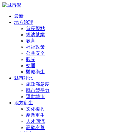
最新
地方治理
首長觀點
經濟就業
教育
社福政策
公共安全
觀光
交通
醫療衛生
縣市評比
施政滿意度
縣市競爭力
運動城市
地方創生
文化復興
產業重生
人才回流
高齡友善