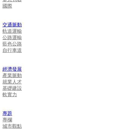
國際
交通脈動
軌道運輸
公路運輸
藍色公路
自行車道
經濟發展
產業脈動
就業人才
基礎建設
軟實力
專題
專欄
城市觀點