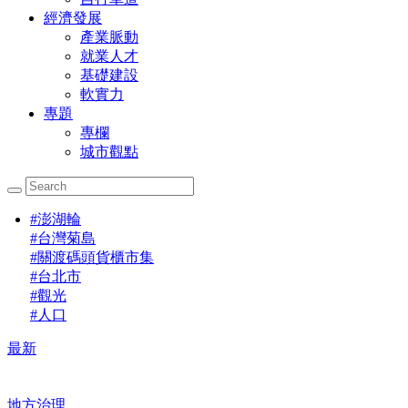
經濟發展
產業脈動
就業人才
基礎建設
軟實力
專題
專欄
城市觀點
#
澎湖輪
#
台灣菊島
#
關渡碼頭貨櫃市集
#
台北市
#
觀光
#
人口
最新
地方治理