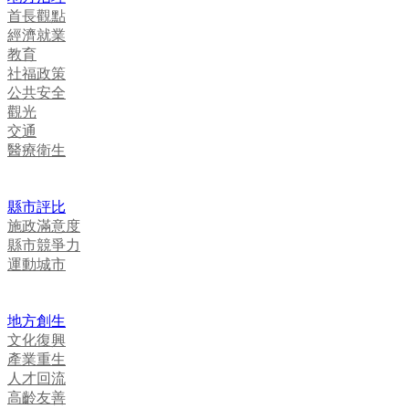
首長觀點
經濟就業
教育
社福政策
公共安全
觀光
交通
醫療衛生
縣市評比
施政滿意度
縣市競爭力
運動城市
地方創生
文化復興
產業重生
人才回流
高齡友善