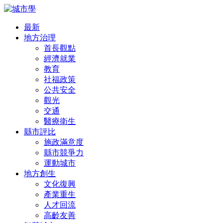
最新
地方治理
首長觀點
經濟就業
教育
社福政策
公共安全
觀光
交通
醫療衛生
縣市評比
施政滿意度
縣市競爭力
運動城市
地方創生
文化復興
產業重生
人才回流
高齡友善