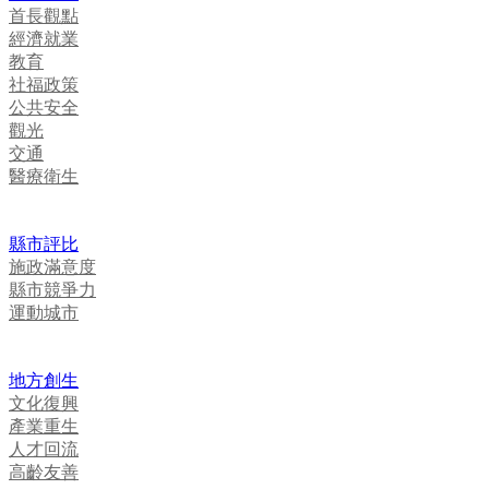
首長觀點
經濟就業
教育
社福政策
公共安全
觀光
交通
醫療衛生
縣市評比
施政滿意度
縣市競爭力
運動城市
地方創生
文化復興
產業重生
人才回流
高齡友善