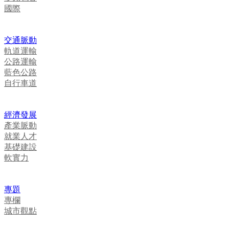
國際
交通脈動
軌道運輸
公路運輸
藍色公路
自行車道
經濟發展
產業脈動
就業人才
基礎建設
軟實力
專題
專欄
城市觀點