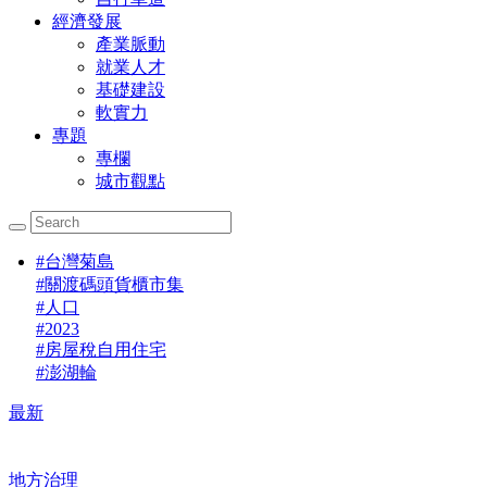
經濟發展
產業脈動
就業人才
基礎建設
軟實力
專題
專欄
城市觀點
#
台灣菊島
#
關渡碼頭貨櫃市集
#
人口
#
2023
#
房屋稅自用住宅
#
澎湖輪
最新
地方治理