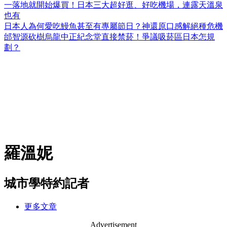
一落地就開始爆買！日本三大超好逛、好吃機場，連露天溫泉
也有
日本人為何愛吃鰻魚甚至有專屬節日？神還原口感解絕種危機
邰智源砍樹烏龍中正紀念堂直接禁菸！爭議吸菸區日本怎規
劃？
羅溫妮
城市學特約記者
更多文章
Advertisement