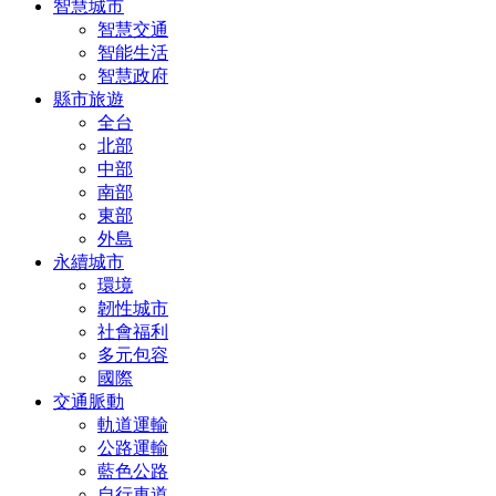
智慧城市
智慧交通
智能生活
智慧政府
縣市旅遊
全台
北部
中部
南部
東部
外島
永續城市
環境
韌性城市
社會福利
多元包容
國際
交通脈動
軌道運輸
公路運輸
藍色公路
自行車道