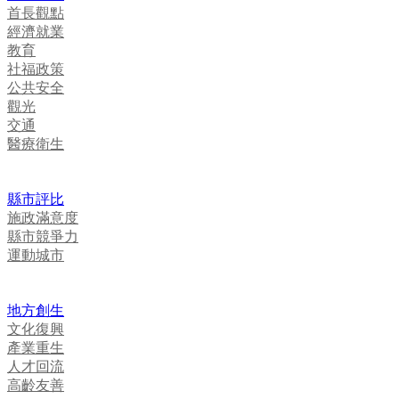
首長觀點
經濟就業
教育
社福政策
公共安全
觀光
交通
醫療衛生
縣市評比
施政滿意度
縣市競爭力
運動城市
地方創生
文化復興
產業重生
人才回流
高齡友善