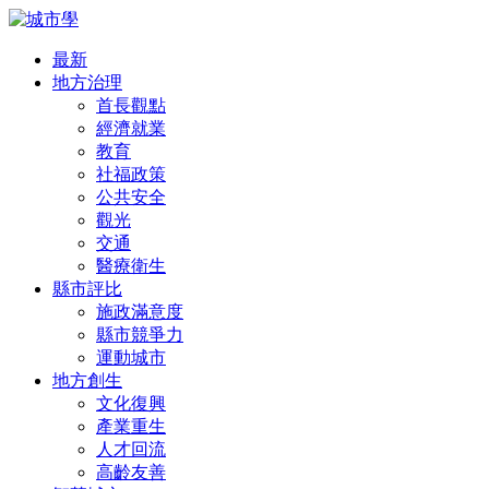
最新
地方治理
首長觀點
經濟就業
教育
社福政策
公共安全
觀光
交通
醫療衛生
縣市評比
施政滿意度
縣市競爭力
運動城市
地方創生
文化復興
產業重生
人才回流
高齡友善