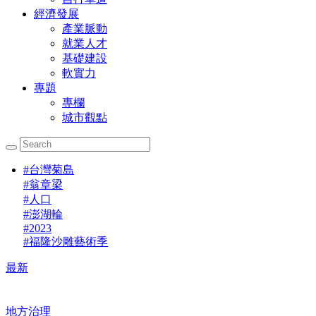
經濟發展
產業脈動
就業人才
基礎建設
軟實力
專題
專欄
城市觀點
#
台灣菊島
#
翁章梁
#
人口
#
澎湖輪
#
2023
#
福隆沙雕藝術季
最新
地方治理