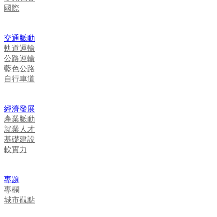
國際
交通脈動
軌道運輸
公路運輸
藍色公路
自行車道
經濟發展
產業脈動
就業人才
基礎建設
軟實力
專題
專欄
城市觀點