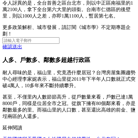
令人訝異的是，全台首善之區台北市，則以中正區南福里的1
萬2100人，拿下全台第六大里的頭銜。台南市仁德區的後壁
里，則以1000人之差，亦即1萬1100人，暫居第七名。
更多政策解析、城市發展，請訂閱《城市學》不定期專題企
劃！
確認送出
人多、戶數多、鄰數多超越行政區
耐人尋味的是，福山里，究竟憑什麼居冠？台灣房屋集團趨勢
中心經理李家妮表示，福山里從2011年下半年人口數就正式突
破4萬人，10多年來不斷持續攀升。
甚至，不僅里內人數節節高升，從戶數量來看，戶數已達1萬
8000戶，同樣是位居全市之冠。從旗下擁有80個鄰來看，亦是
鄰數最多的里。而福山里的人口數，甚至還比高雄的前金、鹽
埕兩區的人還多。
延伸閱讀