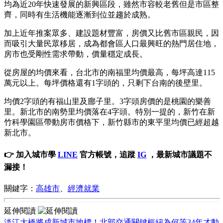
均為近20年快速發展的新興區段，雖然市容較老舊但是市區整
齊，同時有生活機能逐漸到位並趨於成熟。
加上近年推案眾多、建設題材豐富，房價又比舊市區親民，因
而吸引大量民眾移居，成為都會區人口最興旺的熱門居住地，
房市也受剛性需求帶動，價量穩定成長。
從房屋的均價來看，台北市的南福里均價最高，每坪高達115
萬元以上。每坪價格還有1字頭的，只剩下台南的後壁里。
均價2字頭的有福山里及廍子里。3字頭房價的是桃園的樂善
里。新北市的南勢里均價落在4字頭。特別一提的，新竹在新
竹科學園區帶動房市價格下，新竹縣市的東平里均價已經超越
新北市。
👉 加入城市學
LINE
官方帳號，追蹤
IG
，最新城市議題不
漏接！
關鍵字：
高雄市
、
經濟就業
延伸閱讀
淡江大橋將成新城市地標！北部交通關鍵樞紐為何等34年才動