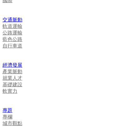
國際
交通脈動
軌道運輸
公路運輸
藍色公路
自行車道
經濟發展
產業脈動
就業人才
基礎建設
軟實力
專題
專欄
城市觀點