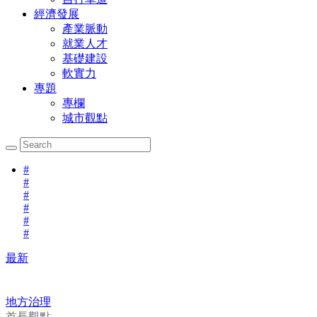
經濟發展
產業脈動
就業人才
基礎建設
軟實力
專題
專欄
城市觀點
#
#
#
#
#
#
最新
地方治理
首長觀點