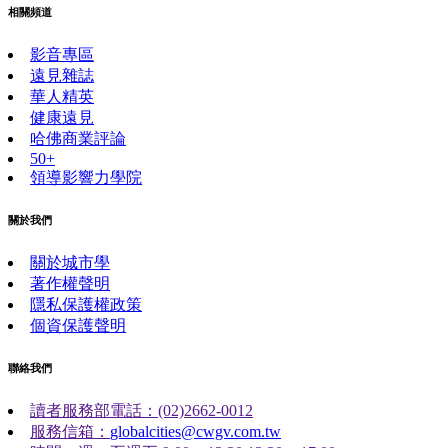
相關頻道
影音專區
遠見雜誌
華人精英
健康遠見
哈佛商業評論
50+
領導影響力學院
關於我們
關於城市學
著作權聲明
隱私保護權政策
個資保護聲明
聯絡我們
讀者服務部電話：(02)2662-0012
服務信箱：
globalcities@cwgv.com.tw