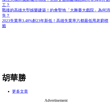
工？
戰後的高雄大型娛樂建築！約會聖地「大舞臺大戲院」為何消
失？
2023失業率3.48%創23年新低！高雄失業率六都最低甩老窮標
籤
胡華勝
更多文章
Advertisement