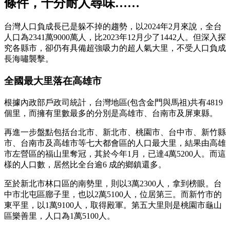
條件，十分耐人尋味……
台灣人口負成長已是躲不掉的趨勢，以2024年2月來說，全台
人口為2341萬9000萬人，比2023年12月少了1442人。但深入探
究各縣市，卻仍有具備超強吸力的超人氣大里，不受人口負成
長海嘯襲擊。
全國最大里落在高雄市
根據內政部戶政司統計，台灣地區(包含金門與馬祖)共有4819
個里，而擁有里數最多的分別是高雄市、台南市及屏東縣。
再進一步盤點包括台北市、新北市、桃園市、台中市、新竹縣
市、台南市及高雄市等七大都會區的人口最大里，結果由高雄
市左營區的福山里奪冠，其於今年1月，已達4萬5200人。而這
樣的人口數，居然比全台逾6 成的鄉鎮還多。
至於新北市林口區的南勢里，則以3萬2300人，拿到榜眼。台
中市北屯區廍子里，也以2萬5100人，位居第三。而新竹市的
東平里，以1萬9100人，取得殿軍。第五大里則是桃園市龜山
區樂善里，人口為1萬5100人。