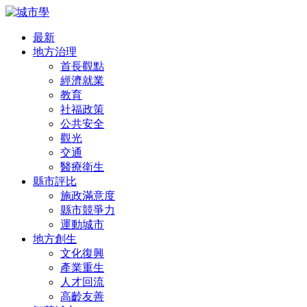
最新
地方治理
首長觀點
經濟就業
教育
社福政策
公共安全
觀光
交通
醫療衛生
縣市評比
施政滿意度
縣市競爭力
運動城市
地方創生
文化復興
產業重生
人才回流
高齡友善