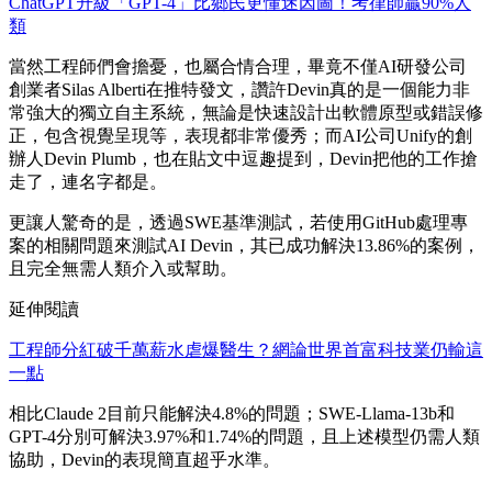
ChatGPT升級「GPT-4」比鄉民更懂迷因圖！考律師贏90%人
類
當然工程師們會擔憂，也屬合情合理，畢竟不僅AI研發公司
創業者Silas Alberti在推特發文，讚許Devin真的是一個能力非
常強大的獨立自主系統，無論是快速設計出軟體原型或錯誤修
正，包含視覺呈現等，表現都非常優秀；而AI公司Unify的創
辦人Devin Plumb，也在貼文中逗趣提到，Devin把他的工作搶
走了，連名字都是。
更讓人驚奇的是，透過SWE基準測試，若使用GitHub處理專
案的相關問題來測試AI Devin，其已成功解決13.86%的案例，
且完全無需人類介入或幫助。
延伸閱讀
工程師分紅破千萬薪水虐爆醫生？網論世界首富科技業仍輸這
一點
相比Claude 2目前只能解決4.8%的問題；SWE-Llama-13b和
GPT-4分別可解決3.97%和1.74%的問題，且上述模型仍需人類
協助，Devin的表現簡直超乎水準。