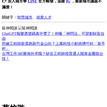
👉 加入城市學
LINE
官方帳號，追蹤
IG
，最新城市議題不
漏接！
關鍵字：
智慧城市
、
就業人才
延伸閱讀
ChatGPT報樂透號碼真中獎了！他曝「神問法」可望創財富自
由
想嫁工程師新貴跑新竹金山街？上萬科技小鮮肉擠竹科「新手
村」
台灣工作3好勝海外求職？矽谷工程師授普通人闖黃金圈留台
技！