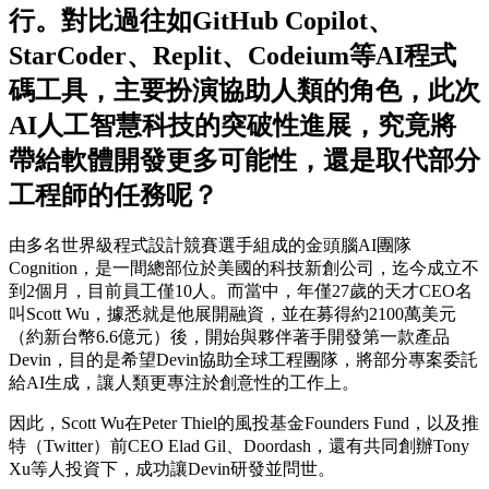
行。對比過往如GitHub Copilot、
StarCoder、Replit、Codeium等AI程式
碼工具，主要扮演協助人類的角色，此次
AI人工智慧科技的突破性進展，究竟將
帶給軟體開發更多可能性，還是取代部分
工程師的任務呢？
由多名世界級程式設計競賽選手組成的金頭腦AI團隊
Cognition，是一間總部位於美國的科技新創公司，迄今成立不
到2個月，目前員工僅10人。而當中，年僅27歲的天才CEO名
叫Scott Wu，據悉就是他展開融資，並在募得約2100萬美元
（約新台幣6.6億元）後，開始與夥伴著手開發第一款產品
Devin，目的是希望Devin協助全球工程團隊，將部分專案委託
給AI生成，讓人類更專注於創意性的工作上。
因此，Scott Wu在Peter Thiel的風投基金Founders Fund，以及推
特（Twitter）前CEO Elad Gil、Doordash，還有共同創辦Tony
Xu等人投資下，成功讓Devin研發並問世。