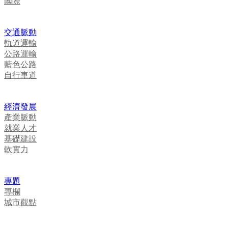
國際
交通脈動
軌道運輸
公路運輸
藍色公路
自行車道
經濟發展
產業脈動
就業人才
基礎建設
軟實力
專題
專欄
城市觀點