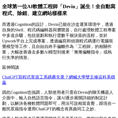
全球第一位AI軟體工程師「Devin」誕生！全自動寫
程式、除錯、建立網站樣樣來
而透過Cognition的設計，Devin已能在沙盒運算環境中，透過
自身的Shell、程式碼編輯器與瀏覽器，自行處理軟體工程專案
中多道步驟，包括規劃和執行需數千個決策的流程，並於
Upwork平台上完成專案，透過編寫和偵測程式碼運行電腦視
覺模型等工作，且自始自終不偏離作為「工程師」的相關作
業，大幅改善過去多數AI模型到後來「漸漸偏離指令」或執
行失準的情形。
延伸閱讀
ChatGPT寫程式害資工系碼農失業？網喊大學雙主修這科系穩
贏
因此Cognition也強調，人類使用者只需在Devin的聊天機器人
介面中，輸入自然語言指令，讓AI逐步展開詳細的制定計
劃，以解決各種軟體問題即可，用法可說相當直覺，跟現在一
般民眾藉指令運用ChatGPT的概念有異曲同工之妙。