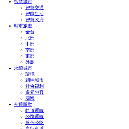
智慧城市
智慧交通
智能生活
智慧政府
縣市旅遊
全台
北部
中部
南部
東部
外島
永續城市
環境
韌性城市
社會福利
多元包容
國際
交通脈動
軌道運輸
公路運輸
藍色公路
自行車道