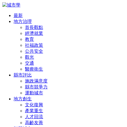
最新
地方治理
首長觀點
經濟就業
教育
社福政策
公共安全
觀光
交通
醫療衛生
縣市評比
施政滿意度
縣市競爭力
運動城市
地方創生
文化復興
產業重生
人才回流
高齡友善