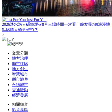
Just For You
2026淡水漁人碼頭煙火8月三場時間一次看！脆友曝7個浪漫地
點比情人橋更好拍？
×
文章分類
地方治理
縣市評比
地方創生
智慧城市
縣市旅遊
永續城市
交通脈動
經濟發展
相關頻道
影音專區