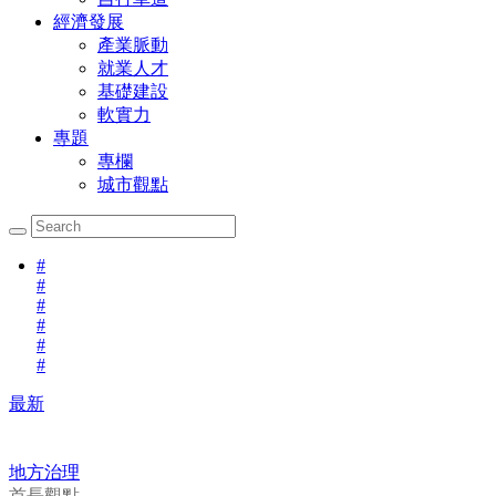
經濟發展
產業脈動
就業人才
基礎建設
軟實力
專題
專欄
城市觀點
#
#
#
#
#
#
最新
地方治理
首長觀點