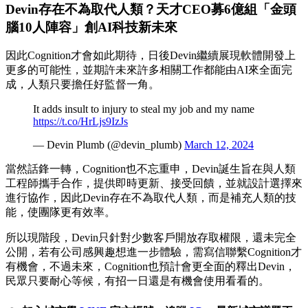
Devin存在不為取代人類？天才CEO募6億組「金頭
腦10人陣容」創AI科技新未來
因此Cognition才會如此期待，日後Devin繼續展現軟體開發上
更多的可能性，並期許未來許多相關工作都能由AI來全面完
成，人類只要擔任好監督一角。
It adds insult to injury to steal my job and my name
https://t.co/HrLjs9IzJs
— Devin Plumb (@devin_plumb)
March 12, 2024
當然話鋒一轉，Cognition也不忘重申，Devin誕生旨在與人類
工程師攜手合作，提供即時更新、接受回饋，並就設計選擇來
進行協作，因此Devin存在不為取代人類，而是補充人類的技
能，使團隊更有效率。
所以現階段，Devin只針對少數客戶開放存取權限，還未完全
公開，若有公司感興趣想進一步體驗，需寫信聯繫Cognition才
有機會，不過未來，Cognition也預計會更全面的釋出Devin，
民眾只要耐心等候，有招一日還是有機會使用看看的。