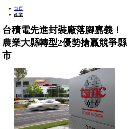
首頁
產業
台積電先進封裝廠落腳嘉義！
農業大縣轉型2優勢搶贏競爭縣
市