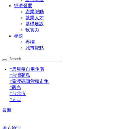
經濟發展
產業脈動
就業人才
基礎建設
軟實力
專題
專欄
城市觀點
#
房屋稅自用住宅
#
台灣菊島
#
關渡碼頭貨櫃市集
#
觀光
#
台北市
#
人口
最新
地方治理