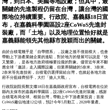
灣，到日本、美國等地設廠；但其中，最
關鍵的先進製程仍留在台灣，讓台灣的國
際地位持續重要。行政院、嘉義縣18日宣
布，在嘉義科學園區設2座CoWoS先進封
裝廠，而「土地」以及地理位置恰好就是
嘉義縣能領先其他縣市脫穎而出的關鍵。
由於台積電幾乎是「自帶體系」，設廠之後不僅規模大，也會
帶動上下游產業鏈企業的進駐，對於地方的發展可以說是「快
又繁榮」，是各地方政府積極要拉攏的對象。儘管近年來不斷
應全球「邀請」走入國際設廠，但業界關鍵的5奈米、3奈米、
2奈米等先進技術，台積電仍選擇留給台灣，也掀起各地方政
府不分藍綠齊招手，大打「搶人大戰」。
行政院副院長鄭文燦18日在嘉義縣政府宣布，台積電將在位於
縣內太保市的嘉義科學園區，設2座CoWoS先進封裝廠，感謝
台積電布局全球、根留台灣，帶動上中下游產業投資；首座
CoWoS廠佔地達12公頃，預計今年5月動工，2028年量產。