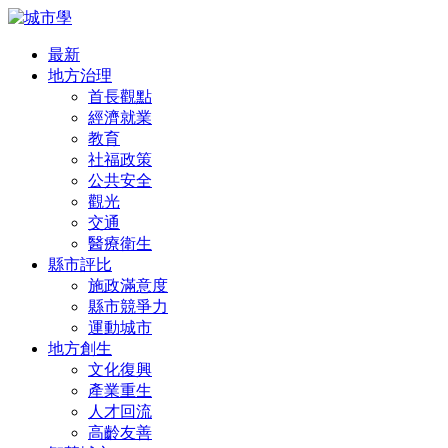
最新
地方治理
首長觀點
經濟就業
教育
社福政策
公共安全
觀光
交通
醫療衛生
縣市評比
施政滿意度
縣市競爭力
運動城市
地方創生
文化復興
產業重生
人才回流
高齡友善