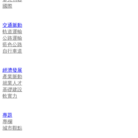
國際
交通脈動
軌道運輸
公路運輸
藍色公路
自行車道
經濟發展
產業脈動
就業人才
基礎建設
軟實力
專題
專欄
城市觀點