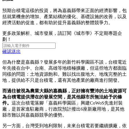
預期台積電這樣的投資，將為嘉義縣帶來正面的經濟影響，包
括就業機會的增加、產業結構的優化、基礎設施的改善，以及
經濟活動的促進，都有助於提升嘉義縣的整體競爭力。
更多政策解析、城市發展，請訂閱《城市學》不定期專題企
劃！
確認送出
但為什麼是嘉義縣？發展多年的新竹科學園區不談，台積電近
年先後在台中、台南、高雄等地積極擴廠，但這些地方都面臨
同樣的問題：土地資源飽和。難以找出腹地大、地塊完整的土
地，提供給不只是台積電，還有其他產業的廠商進行開發。
而過往被視為農業大縣的嘉義縣，正好擁有豐沛的土地資源可
為台積電提供潛在的發展空間，是其他縣市所無法給予的條
件。
這次台積電落腳「嘉義科學園區」興建CoWoS先進封裝
廠，是首家進駐廠商，行政院預計撥出6座新廠用地，是其他
縣市難以與嘉義縣競爭的優勢。
另一方面，台灣受到地利限制，未來台積電若要繼續擴廠，依