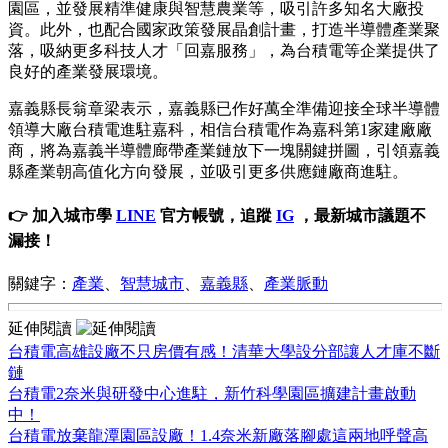
園區，並發展精準健康與智慧農業等，吸引許多知名大廠投
資。此外，也配合國家政策發展晶創計畫，打造半導體產業聚
落，吸納更多科技人才「回嘉服務」，為台積電等企業提供了
良好的產業發展環境。
嘉義縣長翁章梁表示，嘉義縣已作好萬全準備迎接全球半導體
領導大廠台積電進駐嘉科，相信台積電作為嘉科第1家建廠廠
商，將為嘉義半導體廊帶產業鏈放下一塊關鍵拼圖，引領嘉義
縣產業朝高值化方向發展，並吸引更多供應鏈廠商進駐。
👉 加入城市學
LINE
官方帳號，追蹤
IG
，最新城市議題不
漏接！
關鍵字：
產業
、
智慧城市
、
嘉義縣
、
產業脈動
延伸閱讀
台積電高雄設廠不只房價有感！清華大學設分部讓人才庫不斷
鏈
台積電2奈米與研發中心進駐，新竹科學園區擴建計畫啟動
中！
台積電放棄龍潭園區設廠！1.4奈米新廠落腳處這兩地呼聲高