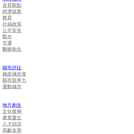
首長觀點
經濟就業
教育
社福政策
公共安全
觀光
交通
醫療衛生
縣市評比
施政滿意度
縣市競爭力
運動城市
地方創生
文化復興
產業重生
人才回流
高齡友善