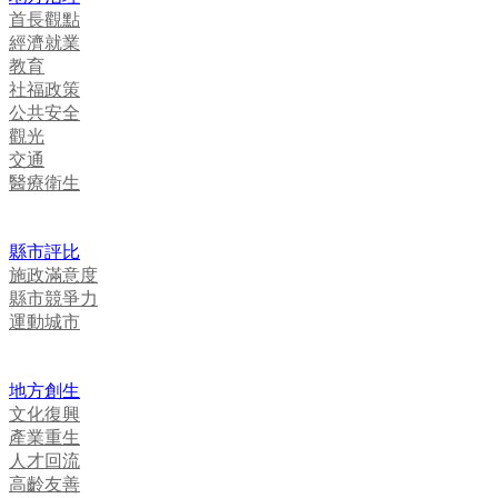
首長觀點
經濟就業
教育
社福政策
公共安全
觀光
交通
醫療衛生
縣市評比
施政滿意度
縣市競爭力
運動城市
地方創生
文化復興
產業重生
人才回流
高齡友善