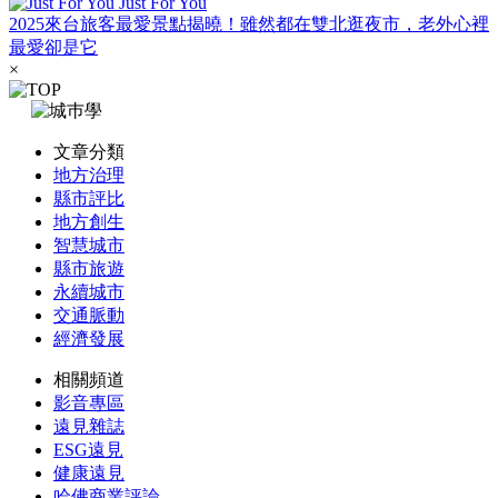
Just For You
2025來台旅客最愛景點揭曉！雖然都在雙北逛夜市，老外心裡
最愛卻是它
×
文章分類
地方治理
縣市評比
地方創生
智慧城市
縣市旅遊
永續城市
交通脈動
經濟發展
相關頻道
影音專區
遠見雜誌
ESG遠見
健康遠見
哈佛商業評論