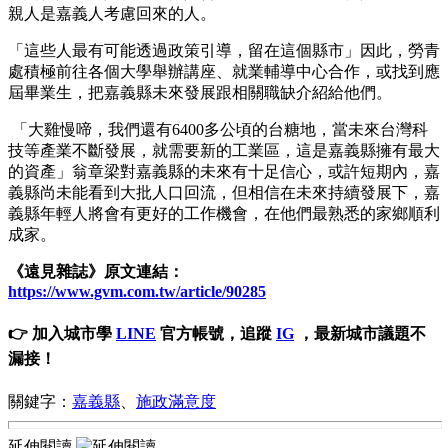
親人是嘉義人考慮回來的人。
「這些人最有可能透過政策引導，留在這個縣市」因此，勞青
處積極前往各個大學舉辦講座、就業輔導中心合作，或找到應
屆畢業生，把嘉義縣未來發展跟相關職缺介紹給他們。
「大雞慢啼，我們還有6400多公頃的台糖地，當未來台灣科
技等產業不斷發展，就需要新的工業區，這是嘉義縣擁有最大
的資產」翁章梁對嘉義縣的未來有十足信心，或許短期內，嘉
義縣尚未能看到大批人口回流，但相信在未來持續發展下，嘉
義縣年輕人將會有更好的工作機會，在他們最熟悉的家鄉順利
成家。
《遠見雜誌》原文連結：
https://www.gvm.com.tw/article/90285
👉 加入城市學
LINE
官方帳號，追蹤
IG
，最新城市議題不
漏接！
關鍵字：
嘉義縣
、
施政滿意度
延伸閱讀