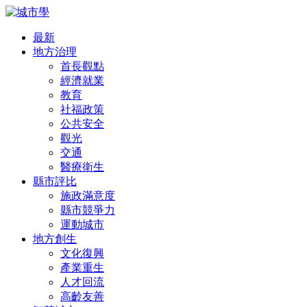
最新
地方治理
首長觀點
經濟就業
教育
社福政策
公共安全
觀光
交通
醫療衛生
縣市評比
施政滿意度
縣市競爭力
運動城市
地方創生
文化復興
產業重生
人才回流
高齡友善