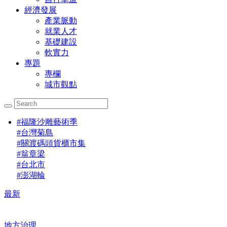
經濟發展
產業脈動
就業人才
基礎建設
軟實力
專題
專欄
城市觀點
#
福隆沙雕藝術季
#
台灣菊島
#
關渡碼頭貨櫃市集
#
翁章梁
#
台北市
#
澎湖輪
最新
地方治理