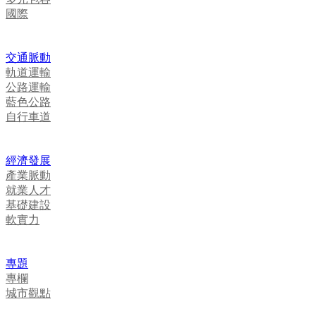
國際
交通脈動
軌道運輸
公路運輸
藍色公路
自行車道
經濟發展
產業脈動
就業人才
基礎建設
軟實力
專題
專欄
城市觀點