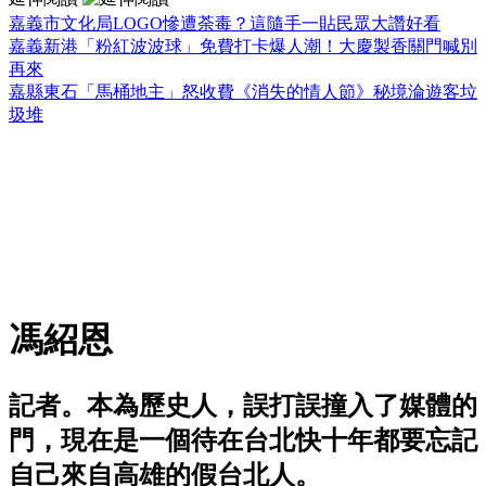
嘉義市文化局LOGO慘遭荼毒？這隨手一貼民眾大讚好看
嘉義新港「粉紅波波球」免費打卡爆人潮！大慶製香關門喊別
再來
嘉縣東石「馬桶地主」怒收費《消失的情人節》秘境淪遊客垃
圾堆
馮紹恩
記者。本為歷史人，誤打誤撞入了媒體的
門，現在是一個待在台北快十年都要忘記
自己來自高雄的假台北人。