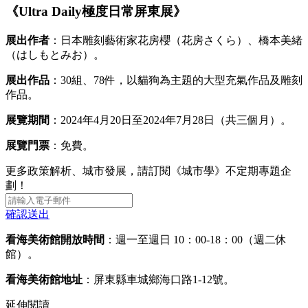
《Ultra Daily極度日常屏東展》
展出作者
：日本雕刻藝術家花房櫻（花房さくら）、橋本美緒
（はしもとみお）。
展出作品
：30組、78件，以貓狗為主題的大型充氣作品及雕刻
作品。
展覽期間
：2024年4月20日至2024年7月28日（共三個月）。
展覽門票
：免費。
更多政策解析、城市發展，請訂閱《城市學》不定期專題企
劃！
確認送出
看海美術館開放時間
：週一至週日 10：00-18：00（週二休
館）。
看海美術館地址
：屏東縣車城鄉海口路1-12號。
延伸閱讀