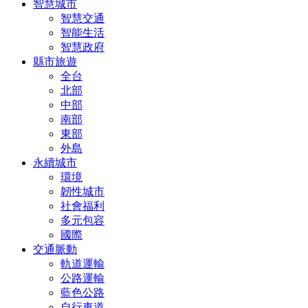
智慧城市
智慧交通
智能生活
智慧政府
縣市旅遊
全台
北部
中部
南部
東部
外島
永續城市
環境
韌性城市
社會福利
多元包容
國際
交通脈動
軌道運輸
公路運輸
藍色公路
自行車道