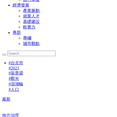
經濟發展
產業脈動
就業人才
基礎建設
軟實力
專題
專欄
城市觀點
#
台北市
#
2023
#
翁章梁
#
觀光
#
澎湖輪
#
人口
最新
地方治理