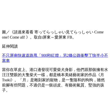
圖／《請過來看看 寄ってらっしゃい見てらっしゃい Come
one! Come all! 》。取自i屏東～愛屏東 FB。
延伸閱讀
不只屏南快速道路甩「900秒紅燈」另2條公路衝墾丁快半小不
塞車
當你在草皮上、港口邊發現可愛柴犬身影，他們跟那個擁有水
汪汪雙眼的大隻柴犬一樣，都是橋本美緒藝術家的作品《月
Tsuki》。「月」是雕刻家的寵物，是一隻隨和的狗狗，雖然
前腳有些問題，不過仍是一個頑皮、有藝術氣質、堅強的孩
子。