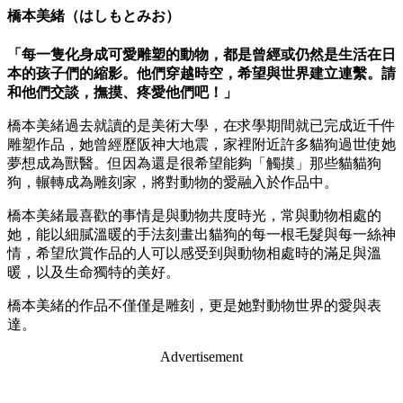
橋本美緒（はしもとみお）
「每一隻化身成可愛雕塑的動物，都是曾經或仍然是生活在日
本的孩子們的縮影。他們穿越時空，希望與世界建立連繫。請
和他們交談，撫摸、疼愛他們吧！」
橋本美緒過去就讀的是美術大學，在求學期間就已完成近千件
雕塑作品，她曾經歷阪神大地震，家裡附近許多貓狗過世使她
夢想成為獸醫。但因為還是很希望能夠「觸摸」那些貓貓狗
狗，輾轉成為雕刻家，將對動物的愛融入於作品中。
橋本美緒最喜歡的事情是與動物共度時光，常與動物相處的
她，能以細膩溫暖的手法刻畫出貓狗的每一根毛髮與每一絲神
情，希望欣賞作品的人可以感受到與動物相處時的滿足與溫
暖，以及生命獨特的美好。
橋本美緒的作品不僅僅是雕刻，更是她對動物世界的愛與表
達。
Advertisement