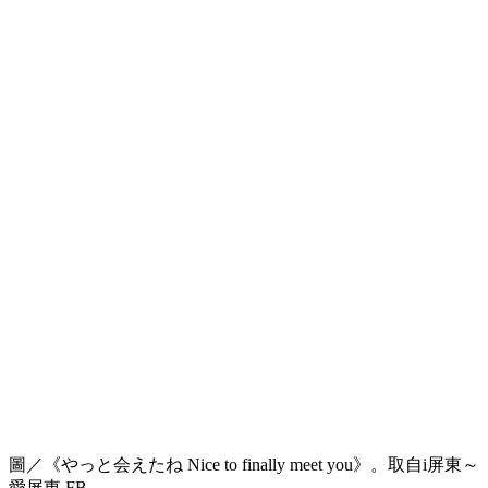
圖／《やっと会えたね Nice to finally meet you》。取自i屏東～
愛屏東 FB。