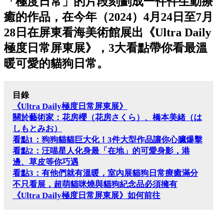
「極度日常」的片段刻劃成一件件生動療
癒的作品，在今年（2024）4月24日至7月
28日在屏東看海美術館展出《Ultra Daily
極度日常屏東展》，3大看點帶你看最溫
暖可愛的貓狗日常。
目錄
《Ultra Daily極度日常屏東展》
關於藝術家：花房櫻（花房さくら）、橋本美緒（は
しもとみお）
看點1：狗狗貓貓巨大化！3件大型作品讓你心臟爆擊
看點2：汪喵星人化身最「在地」的可愛身影，港
邊、草皮等你巧遇
看點3：有他們就有溫暖，室內展貓狗日常療癒滿分
不只看展，超萌貓咪燒與貓狗紀念品必須擁有
《Ultra Daily極度日常屏東展》如何前往