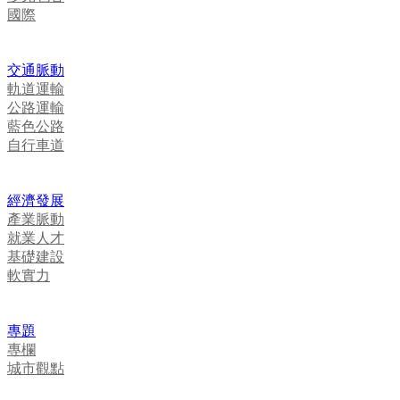
國際
交通脈動
軌道運輸
公路運輸
藍色公路
自行車道
經濟發展
產業脈動
就業人才
基礎建設
軟實力
專題
專欄
城市觀點