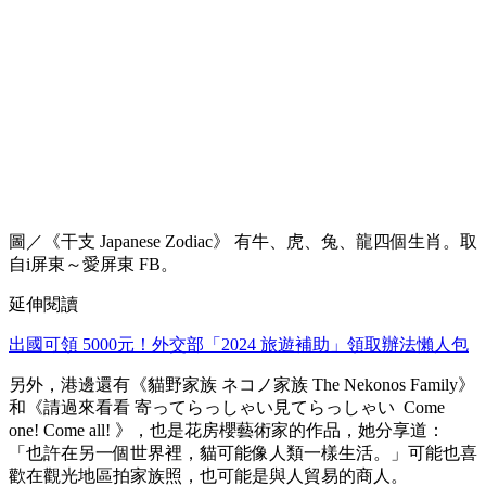
圖／《干支 Japanese Zodiac》 有牛、虎、兔、龍四個生肖。取
自i屏東～愛屏東 FB。
延伸閱讀
出國可領 5000元！外交部「2024 旅遊補助」領取辦法懶人包
另外，港邊還有《貓野家族 ネコノ家族 The Nekonos Family》
和《請過來看看 寄ってらっしゃい見てらっしゃい Come
one! Come all! 》，也是花房櫻藝術家的作品，她分享道：
「也許在另一個世界裡，貓可能像人類一樣生活。」可能也喜
歡在觀光地區拍家族照，也可能是與人貿易的商人。