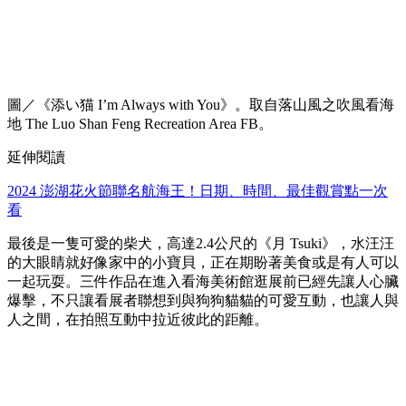
圖／《添い猫 I’m Always with You》。取自落山風之吹風看海
地 The Luo Shan Feng Recreation Area FB。
延伸閱讀
2024 澎湖花火節聯名航海王！日期、時間、最佳觀賞點一次
看
最後是一隻可愛的柴犬，高達2.4公尺的《月 Tsuki》，水汪汪
的大眼睛就好像家中的小寶貝，正在期盼著美食或是有人可以
一起玩耍。三件作品在進入看海美術館逛展前已經先讓人心臟
爆擊，不只讓看展者聯想到與狗狗貓貓的可愛互動，也讓人與
人之間，在拍照互動中拉近彼此的距離。