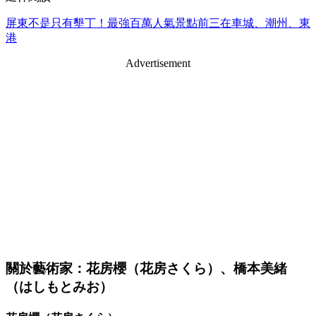
屏東不是只有墾丁！最強百萬人氣景點前三在車城、潮州、東
港
Advertisement
關於藝術家：花房櫻（花房さくら）、橋本美緒
（はしもとみお）