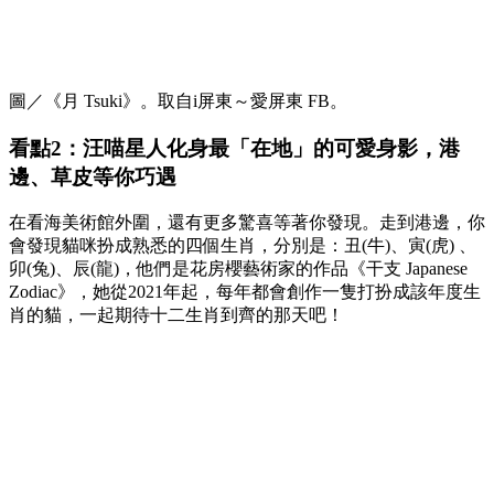
圖／《月 Tsuki》。取自i屏東～愛屏東 FB。
看點2：汪喵星人化身最「在地」的可愛身影，港
邊、草皮等你巧遇
在看海美術館外圍，還有更多驚喜等著你發現。走到港邊，你
會發現貓咪扮成熟悉的四個生肖，分別是：丑(牛)、寅(虎) 、
卯(兔)、辰(龍)，他們是花房櫻藝術家的作品《干支 Japanese
Zodiac》，她從2021年起，每年都會創作一隻打扮成該年度生
肖的貓，一起期待十二生肖到齊的那天吧！