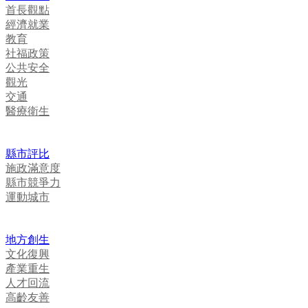
首長觀點
經濟就業
教育
社福政策
公共安全
觀光
交通
醫療衛生
縣市評比
施政滿意度
縣市競爭力
運動城市
地方創生
文化復興
產業重生
人才回流
高齡友善