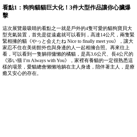
看點1：狗狗貓貓巨大化！3件大型作品讓你心臟爆
擊
這次展覽最吸睛的看點之一就是戶外的4隻可愛的貓狗寶貝大
型充氣裝置，首先是從遠處就可以看到，高達14公尺，兩隻緊
緊相擁的貓《やっと会えたね Nice to finally meet you》，讓大
家忍不住在美術館外也與身邊的人一起相擁合照。再來往上
看，可以看到一隻躺得慵懶的橘貓，是高3.6公尺、長4公尺的
《添い猫 I’m Always with You》，家裡有養貓的一定很熟悉這
樣的場景，愛貓總會懶懶地躺在主人身邊，陪伴著主人，是療
癒又安心的存在。