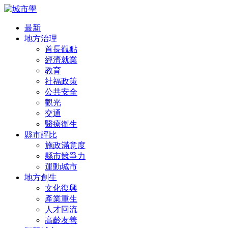
最新
地方治理
首長觀點
經濟就業
教育
社福政策
公共安全
觀光
交通
醫療衛生
縣市評比
施政滿意度
縣市競爭力
運動城市
地方創生
文化復興
產業重生
人才回流
高齡友善