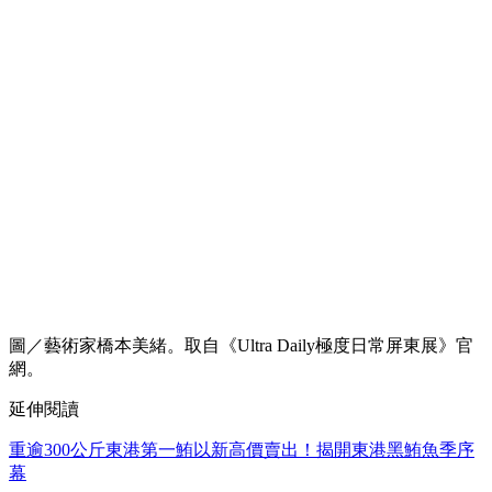
圖／藝術家橋本美緒。取自《Ultra Daily極度日常屏東展》官
網。
延伸閱讀
重逾300公斤東港第一鮪以新高價賣出！揭開東港黑鮪魚季序
幕