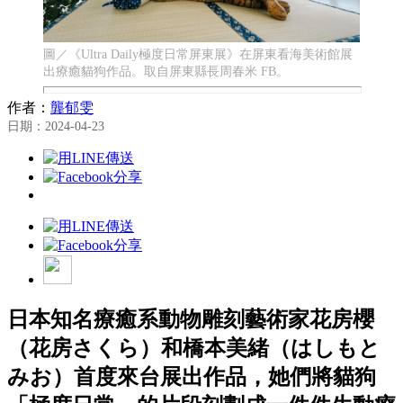
圖／《Ultra Daily極度日常屏東展》在屏東看海美術館展
出療癒貓狗作品。取自屏東縣長周春米 FB。
作者：
龔郁雯
日期：2024-04-23
日本知名療癒系動物雕刻藝術家花房櫻
（花房さくら）和橋本美緒（はしもと
みお）首度來台展出作品，她們將貓狗