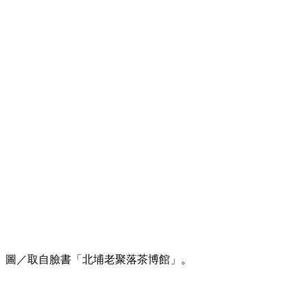
圖／取自臉書「北埔老聚落茶博館」。