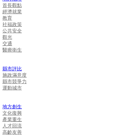
首長觀點
經濟就業
教育
社福政策
公共安全
觀光
交通
醫療衛生
縣市評比
施政滿意度
縣市競爭力
運動城市
地方創生
文化復興
產業重生
人才回流
高齡友善