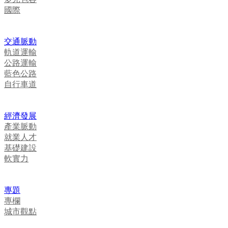
國際
交通脈動
軌道運輸
公路運輸
藍色公路
自行車道
經濟發展
產業脈動
就業人才
基礎建設
軟實力
專題
專欄
城市觀點