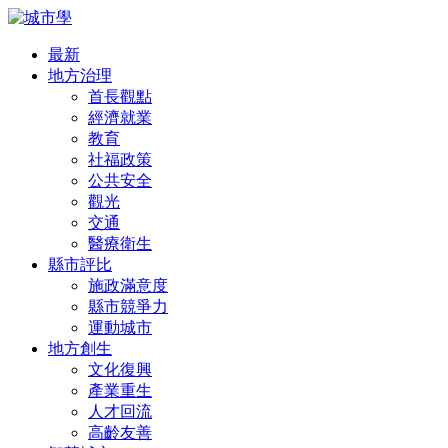
最新
地方治理
首長觀點
經濟就業
教育
社福政策
公共安全
觀光
交通
醫療衛生
縣市評比
施政滿意度
縣市競爭力
運動城市
地方創生
文化復興
產業重生
人才回流
高齡友善