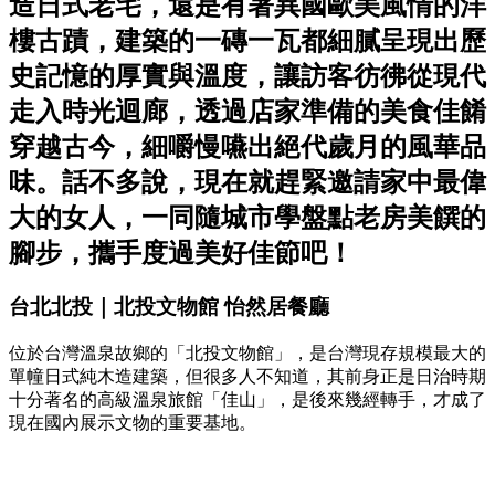
造日式老宅，還是有著異國歐美風情的洋
樓古蹟，建築的一磚一瓦都細膩呈現出歷
史記憶的厚實與溫度，讓訪客彷彿從現代
走入時光迴廊，透過店家準備的美食佳餚
穿越古今，細嚼慢嚥出絕代歲月的風華品
味。話不多說，現在就趕緊邀請家中最偉
大的女人，一同隨城市學盤點老房美饌的
腳步，攜手度過美好佳節吧！
台北北投｜北投文物館 怡然居餐廳
位於台灣溫泉故鄉的「北投文物館」，是台灣現存規模最大的
單幢日式純木造建築，但很多人不知道，其前身正是日治時期
十分著名的高級溫泉旅館「佳山」，是後來幾經轉手，才成了
現在國內展示文物的重要基地。