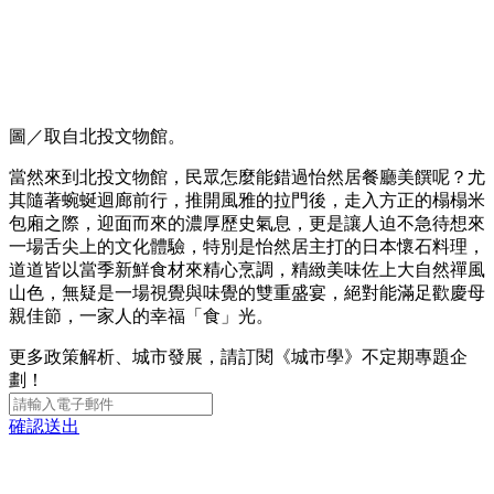
圖／取自北投文物館。
當然來到北投文物館，民眾怎麼能錯過怡然居餐廳美饌呢？尤
其隨著蜿蜒迴廊前行，推開風雅的拉門後，走入方正的榻榻米
包廂之際，迎面而來的濃厚歷史氣息，更是讓人迫不急待想來
一場舌尖上的文化體驗，特別是怡然居主打的日本懷石料理，
道道皆以當季新鮮食材來精心烹調，精緻美味佐上大自然禪風
山色，無疑是一場視覺與味覺的雙重盛宴，絕對能滿足歡慶母
親佳節，一家人的幸福「食」光。
更多政策解析、城市發展，請訂閱《城市學》不定期專題企
劃！
確認送出