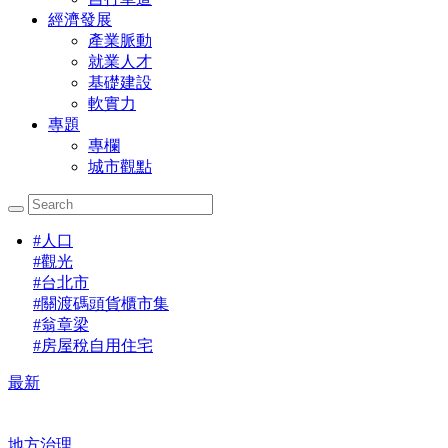
經濟發展
產業脈動
就業人才
基礎建設
軟實力
專題
專欄
城市觀點
#
人口
#
觀光
#
台北市
#
關渡碼頭貨櫃市集
#
翁章梁
#
房屋稅自用住宅
最新
地方治理