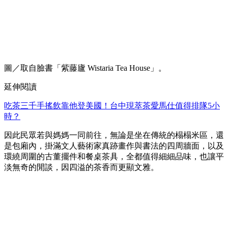
圖／取自臉書「紫藤廬 Wistaria Tea House」。
延伸閱讀
吃茶三千手搖飲靠他登美國！台中現萃茶愛馬仕值得排隊5小
時？
因此民眾若與媽媽一同前往，無論是坐在傳統的榻榻米區，還
是包廂內，掛滿文人藝術家真跡畫作與書法的四周牆面，以及
環繞周圍的古董擺件和餐桌茶具，全都值得細細品味，也讓平
淡無奇的閒談，因四溢的茶香而更顯文雅。