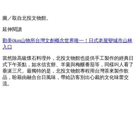
圖／取自北投文物館。
延伸閱讀
勤美0km山物所台灣文創概念世界唯一！日式老屋變城市山林
入口
當然除高級懷石料理外，北投文物館也提供手工製作的經典日
式下午茶點，如水信玄餅、羊羹與梅釀番茄等，同樣叫人看了
垂涎三尺。最獨特的是，北投文物館專程用台灣茶來製作飲
品，盼藉由融合台日風味，帶給訪客別出心裁的文化味蕾交
流。