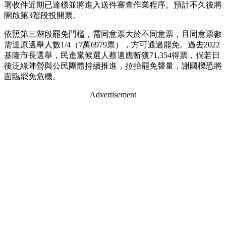
署收件近期已達標並將進入送件審查作業程序。預計不久後將
開啟第3階段投開票。
依照第三階段罷免門檻，需同意票大於不同意票，且同意票數
需達原選舉人數1/4（7萬6979票），方可通過罷免。過去2022
基隆市長選舉，民進黨候選人蔡適應斬獲71,354得票，倘若日
後泛綠陣營與公民團體持續推進，拉抬罷免聲量，謝國樑恐將
面臨罷免危機。
Advertisement