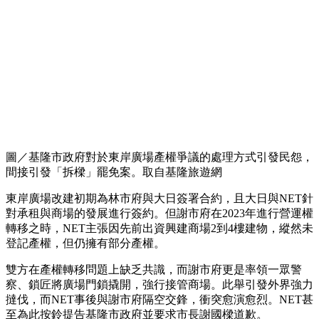
圖／基隆市政府對於東岸廣場產權爭議的處理方式引發民怨，
間接引發「拆樑」罷免案。取自基隆旅遊網
東岸廣場改建初期為林市府與大日簽署合約，且大日與NET針
對承租與商場的發展進行簽約。但謝市府在2023年進行營運權
轉移之時，NET主張因先前出資興建商場2到4樓建物，縱然未
登記產權，但仍擁有部分產權。
雙方在產權轉移問題上缺乏共識，而謝市府更是率領一眾警
察、鎖匠將廣場門鎖撬開，強行接管商場。此舉引發外界強力
撻伐，而NET事後與謝市府隔空交鋒，衝突愈演愈烈。NET甚
至為此按鈴提告基隆市政府並要求市長謝國樑道歉。