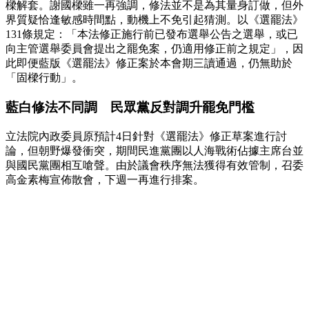
樑解套。謝國樑雖一再強調，修法並不是為其量身訂做，但外
界質疑恰逢敏感時間點，動機上不免引起猜測。以《選罷法》
131條規定：「本法修正施行前已發布選舉公告之選舉，或已
向主管選舉委員會提出之罷免案，仍適用修正前之規定」，因
此即便藍版《選罷法》修正案於本會期三讀通過，仍無助於
「固樑行動」。
藍白修法不同調 民眾黨反對調升罷免門檻
立法院內政委員原預計4日針對《選罷法》修正草案進行討
論，但朝野爆發衝突，期間民進黨團以人海戰術佔據主席台並
與國民黨團相互嗆聲。由於議會秩序無法獲得有效管制，召委
高金素梅宣佈散會，下週一再進行排案。