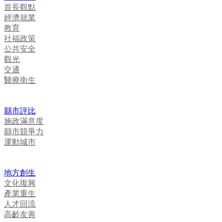
首長觀點
經濟就業
教育
社福政策
公共安全
觀光
交通
醫療衛生
縣市評比
施政滿意度
縣市競爭力
運動城市
地方創生
文化復興
產業重生
人才回流
高齡友善