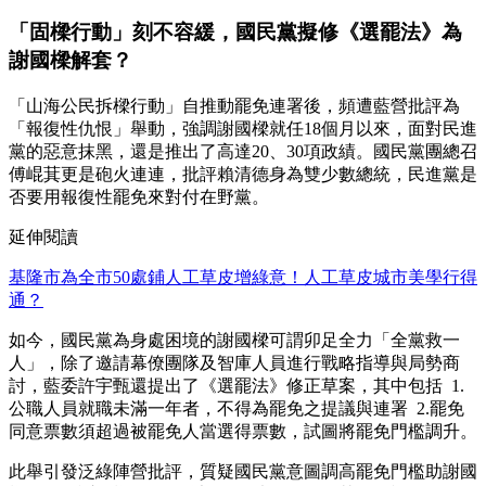
「固樑行動」刻不容緩，國民黨擬修《選罷法》為
謝國樑解套？
「山海公民拆樑行動」自推動罷免連署後，頻遭藍營批評為
「報復性仇恨」舉動，強調謝國樑就任18個月以來，面對民進
黨的惡意抹黑，還是推出了高達20、30項政績。國民黨團總召
傅崐萁更是砲火連連，批評賴清德身為雙少數總統，民進黨是
否要用報復性罷免來對付在野黨。
延伸閱讀
基隆市為全市50處鋪人工草皮增綠意！人工草皮城市美學行得
通？
如今，國民黨為身處困境的謝國樑可謂卯足全力「全黨救一
人」，除了邀請幕僚團隊及智庫人員進行戰略指導與局勢商
討，藍委許宇甄還提出了《選罷法》修正草案，其中包括 1.
公職人員就職未滿一年者，不得為罷免之提議與連署 2.罷免
同意票數須超過被罷免人當選得票數，試圖將罷免門檻調升。
此舉引發泛綠陣營批評，質疑國民黨意圖調高罷免門檻助謝國