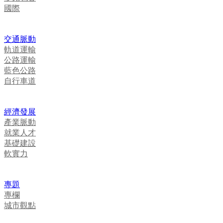
國際
交通脈動
軌道運輸
公路運輸
藍色公路
自行車道
經濟發展
產業脈動
就業人才
基礎建設
軟實力
專題
專欄
城市觀點