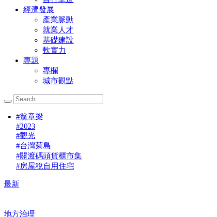
經濟發展
產業脈動
就業人才
基礎建設
軟實力
專題
專欄
城市觀點
#
翁章梁
#
2023
#
觀光
#
台灣菊島
#
關渡碼頭貨櫃市集
#
房屋稅自用住宅
最新
地方治理