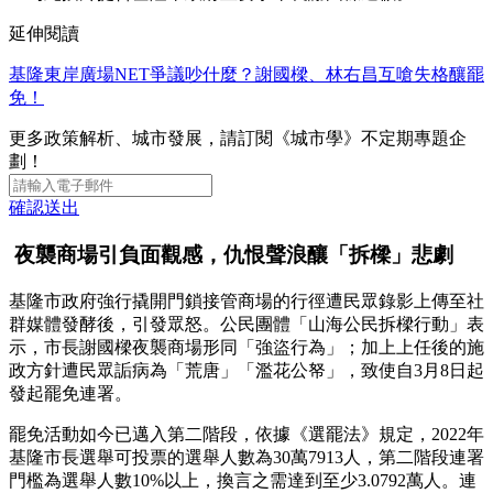
延伸閱讀
基隆東岸廣場NET爭議吵什麼？謝國樑、林右昌互嗆失格釀罷
免！
更多政策解析、城市發展，請訂閱《城市學》不定期專題企
劃！
確認送出
夜襲商場引負面觀感，仇恨聲浪釀「拆樑」悲劇
基隆市政府強行撬開門鎖接管商場的行徑遭民眾錄影上傳至社
群媒體發酵後，引發眾怒。公民團體「山海公民拆樑行動」表
示，市長謝國樑夜襲商場形同「強盜行為」；加上上任後的施
政方針遭民眾詬病為「荒唐」「濫花公帑」，致使自3月8日起
發起罷免連署。
罷免活動如今已邁入第二階段，依據《選罷法》規定，2022年
基隆市長選舉可投票的選舉人數為30萬7913人，第二階段連署
門檻為選舉人數10%以上，換言之需達到至少3.0792萬人。連