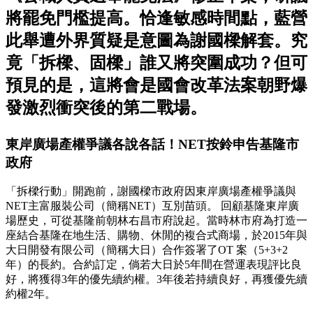
將罷免門檻提高。恰逢敏感時間點，藍營
此舉遭外界質疑是意圖為謝國樑解套。究
竟「拆樑、固樑」誰又將突圍成功？但可
預見的是，這將會是國會改革法案朝野爆
發激烈衝突後的第二戰場。
東岸廣場產權爭議各說各話！NET按鈴申告基隆市
政府
「拆樑行動」開跑前，謝國樑市政府因東岸廣場產權爭議與
NET主富服裝公司（簡稱NET）互別苗頭。 回顧基隆東岸廣
場歷史，可從基隆前朝林右昌市府說起。當時林市府為打造一
座結合基隆在地生活、購物、休閒的複合式商場，於2015年與
大日開發有限公司（簡稱大日）合作簽署了OT 案（5+3+2
年）的長約。合約訂定，倘若大日於5年間在營運表現評比良
好，將獲得3年的優先續約權。3年後若持續良好，再獲優先續
約權2年。