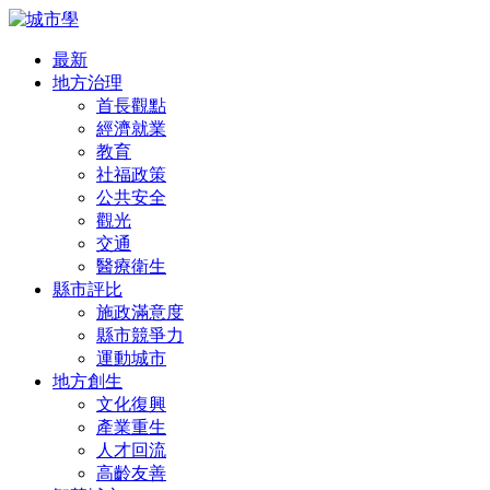
最新
地方治理
首長觀點
經濟就業
教育
社福政策
公共安全
觀光
交通
醫療衛生
縣市評比
施政滿意度
縣市競爭力
運動城市
地方創生
文化復興
產業重生
人才回流
高齡友善