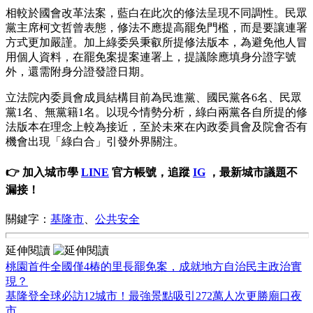
相較於國會改革法案，藍白在此次的修法呈現不同調性。民眾
黨主席柯文哲曾表態，修法不應提高罷免門檻，而是要讓連署
方式更加嚴謹。加上綠委吳秉叡所提修法版本，為避免他人冒
用個人資料，在罷免案提案連署上，提議除應填身分證字號
外，還需附身分證發證日期。
立法院內委員會成員結構目前為民進黨、國民黨各6名、民眾
黨1名、無黨籍1名。以現今情勢分析，綠白兩黨各自所提的修
法版本在理念上較為接近，至於未來在內政委員會及院會否有
機會出現「綠白合」引發外界關注。
👉 加入城市學
LINE
官方帳號，追蹤
IG
，最新城市議題不
漏接！
關鍵字：
基隆市
、
公共安全
延伸閱讀
桃園首件全國僅4椿的里長罷免案，成就地方自治民主政治實
現？
基隆登全球必訪12城市！最強景點吸引272萬人次更勝廟口夜
市