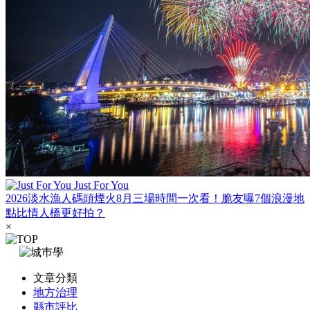
Just For You
2026淡水漁人碼頭煙火8月三場時間一次看！脆友曝7個浪漫地
點比情人橋更好拍？
×
文章分類
地方治理
縣市評比