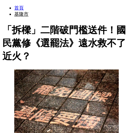
首頁
基隆市
「拆樑」二階破門檻送件！國
民黨修《選罷法》遠水救不了
近火？