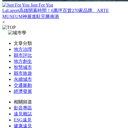
Just For You
LaLaport高雄開幕時間！6萬坪百貨270家品牌、ARTE
MUSEUM神展進駐完勝南港
×
文章分類
地方治理
縣市評比
地方創生
智慧城市
縣市旅遊
永續城市
交通脈動
經濟發展
相關頻道
影音專區
遠見雜誌
ESG遠見
健康遠見