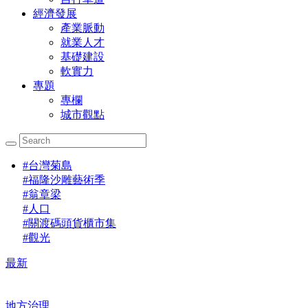
經濟發展
產業脈動
就業人才
基礎建設
軟實力
專題
專欄
城市觀點
#
台灣菊島
#
福隆沙雕藝術季
#
翁章梁
#
人口
#
關渡碼頭貨櫃市集
#
觀光
最新
地方治理