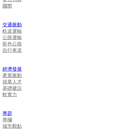
國際
交通脈動
軌道運輸
公路運輸
藍色公路
自行車道
經濟發展
產業脈動
就業人才
基礎建設
軟實力
專題
專欄
城市觀點