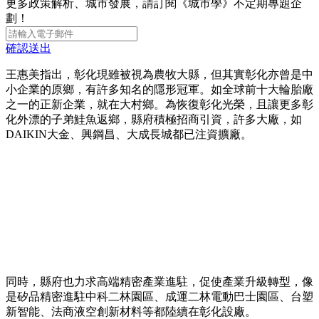
更多政策解析、城市發展，請訂閱《城市學》不定期專題企
劃！
確認送出
王惠美指出，彰化現雖被視為農牧大縣，但其實彰化亦曾是中
小企業的原鄉，有許多知名的隱形冠軍。如全球前十大輪胎廠
之一的正新企業，就在大村鄉。為恢復彰化光榮，且讓更多彰
化外漂的子弟鮭魚返鄉，縣府積極招商引資，許多大廠，如
DAIKIN大金、興鋼昌、大成長城都已注資擴廠。
同時，縣府也力求高端精密產業進駐，促使產業升級轉型，像
是矽品精密進駐中科二林園區、成運二林電動巴士園區、台塑
新智能、法商液空創新材料等都陸續在彰化設廠。