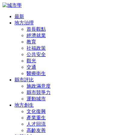
最新
地方治理
首長觀點
經濟就業
教育
社福政策
公共安全
觀光
交通
醫療衛生
縣市評比
施政滿意度
縣市競爭力
運動城市
地方創生
文化復興
產業重生
人才回流
高齡友善