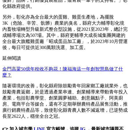
優鮮」品牌，行銷優質農產品，做青農一輩子的支持者。」彰
化縣政府提供。
另外，彰化亦為全台最大的蛋雞、雞蛋生產地，為擺脫
3K（危險、辛苦、骯髒）農業的臭名，縣府大力輔導彰化境
內畜牧場轉型升級新式整合型設施，從2021至2023年，總計完
成輔導場次為507場。其中，縣府更輔導大成長城集團興建的
全台最大旗艦雞蛋廠「昭成蛋品加工廠」，於2023年10月營運
後，每日可提供近300萬顆洗選、加工蛋。
延伸閱讀
金門高粱50億年稅收不夠花！陳福海這一年創智慧島做了什
麼？
隨著環境的改善，彰化縣府除鼓勵青年回家鄉工廠就業外，也
鼓勵青農返鄉，於是透過產業串連、創業輔導來帶動青年投入
產業，包括彰農學堂、創業圓夢補助、創意飆點子、阿美廚
房、電商平台等媒合，還有不定期舉辦農特產品展售活動，推
廣行銷農特產品等，致使彰化縣青農人數不減返增，已逆勢成
長至2622人，穩坐全台之冠。
👉 加入城市學
LINE
官方帳號，追蹤
IG
，最新城市議題不