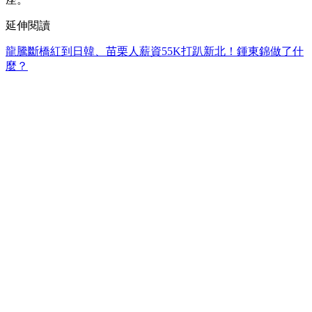
延伸閱讀
龍騰斷橋紅到日韓、苗栗人薪資55K打趴新北！鍾東錦做了什
麼？