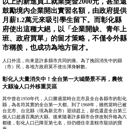
以上的新進員工就業獎金2000元，甚至還
鼓勵境內企業開出實習名額，由政府提供
月薪1.2萬元來吸引學生留下。而彰化縣
府使出這種大絕，以「企業開缺、青年上
班、政府買單」的留才策略，不僅令外縣
市稱羨，也成功為地方留才。
人口外流，向來是許多縣市共同的痛。為了挽回消失中的縣
（市）民，各地方政府莫不使出渾身解數。
彰化人大量消失中！全台第一大城榮景不再，農牧
大縣淪人口外移重災區
其中曾在1950年代，人口勝過當時台北市及全台各縣市的彰化
縣，為名符其實的全台第一大都。到了1968年，雖然當時已被
台北市、台北縣（現為新北市）迎頭趕上，卻也還是全台第三
個人口超過百萬的大縣。後來隨著許多縣市合併改制升格為六
都後，彰化人口已降至第七名，但仍穩住非直轄市龍頭的寶
座。