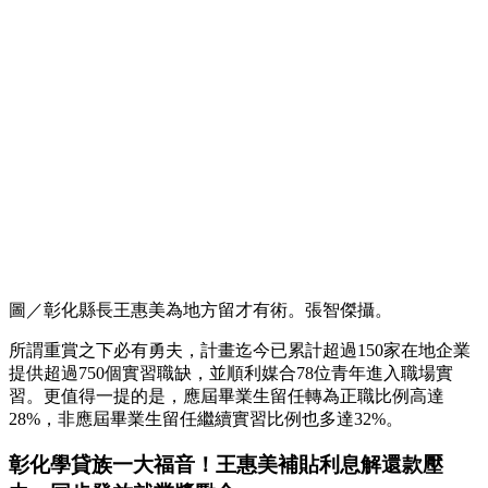
圖／彰化縣長王惠美為地方留才有術。張智傑攝。
所謂重賞之下必有勇夫，計畫迄今已累計超過150家在地企業
提供超過750個實習職缺，並順利媒合78位青年進入職場實
習。更值得一提的是，應屆畢業生留任轉為正職比例高達
28%，非應屆畢業生留任繼續實習比例也多達32%。
彰化學貸族一大福音！王惠美補貼利息解還款壓