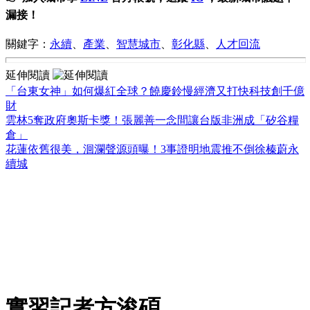
漏接！
關鍵字：
永續
、
產業
、
智慧城市
、
彰化縣
、
人才回流
延伸閱讀
「台東女神」如何爆紅全球？饒慶鈴慢經濟又打快科技創千億
財
雲林5奪政府奧斯卡獎！張麗善一念間讓台版非洲成「矽谷糧
倉」
花蓮依舊很美，洄瀾聲源頭曝！3事證明地震推不倒徐榛蔚永
續城
實習記者方浚碩