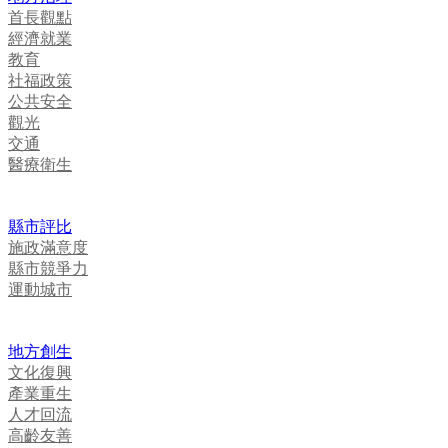
首長觀點
經濟就業
教育
社福政策
公共安全
觀光
交通
醫療衛生
縣市評比
施政滿意度
縣市競爭力
運動城市
地方創生
文化復興
產業重生
人才回流
高齡友善