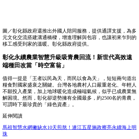
圖／彰化縣政府還推出外國人陪同服務，提供通譯支援，為多
元文化交流搭建溝通橋樑，增進理解與包容，也讓初來乍到的
移工感受到家的溫暖。彰化縣政府提供。
彰化永續農業智慧升級吸青農回流！新世代高效遠
端種田改當「時空富翁」
值得一提是「王者以民為天，而民以食為天」，短短兩句道出
糧食對國家盛衰之關鍵。台灣各地農村人口嚴重老化、年輕人
不願投入產業，加上地球暖化造成極端氣候，似乎已成農業無
解困境。然而，彰化卻逆勢擁有全國最多，約2500名的青農，
可謂時下最珍貴的「綠色資產」。
延伸閱讀
馬祖智慧水網撇缺水10天煎熬！連江五星施政擦亮永續海上明
珠