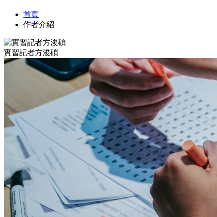
首頁
作者介紹
實習記者方浚碩