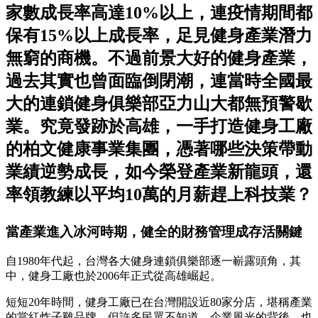
家數成長率高達10%以上，連疫情期間都
保有15%以上成長率，足見健身產業潛力
無窮的商機。不過前景大好的健身產業，
過去其實也曾面臨倒閉潮，連當時全國最
大的連鎖健身俱樂部亞力山大都無預警歇
業。究竟發跡於高雄，一手打造健身工廠
的柏文健康事業集團，憑著哪些決策帶動
業績逆勢成長，如今榮登產業新龍頭，還
率領教練以平均10萬的月薪趕上科技業？
當產業進入冰河時期，健全的財務管理成存活關鍵
自1980年代起，台灣各大健身連鎖俱樂部逐一嶄露頭角，其
中，健身工廠也於2006年正式從高雄崛起。
短短20年時間，健身工廠已在台灣開設近80家分店，堪稱產業
的當紅炸子雞品牌。但許多民眾不知道，企業風光的背後，也