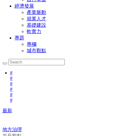
經濟發展
產業脈動
就業人才
基礎建設
軟實力
專題
專欄
城市觀點
#
#
#
#
#
#
最新
地方治理
首長觀點