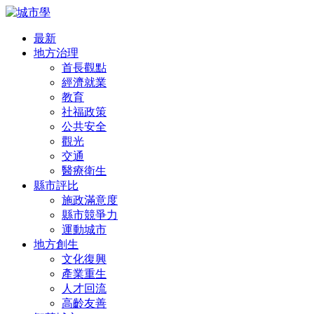
最新
地方治理
首長觀點
經濟就業
教育
社福政策
公共安全
觀光
交通
醫療衛生
縣市評比
施政滿意度
縣市競爭力
運動城市
地方創生
文化復興
產業重生
人才回流
高齡友善