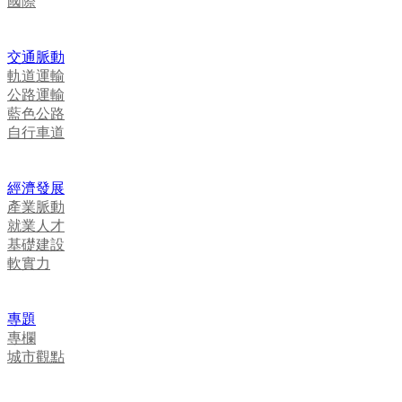
國際
交通脈動
軌道運輸
公路運輸
藍色公路
自行車道
經濟發展
產業脈動
就業人才
基礎建設
軟實力
專題
專欄
城市觀點