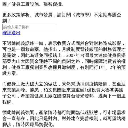
圖／健身工廠設施。張智傑攝。
更多政策解析、城市發展，請訂閱《城市學》不定期專題企
劃！
確認送出
不過陳尚義話鋒一轉，表示收費方式固然會對財務造成影響，
可也是一顆救命藥。他指出，月繳制度背後嚴謹的財務管理才
是關鍵，因此為避免同樣踏上，2007年台灣最大連鎖健身俱樂
部亞力山大因資金運轉不周的倒閉之路，同時保障消費者的權
利，健身工廠獨創業界改採月繳制度，有別同行1年、2年的預
繳方案。
而健身工廠大破大立的做法，果然幫助揮別疫情陰霾，甚至迎
來營業高峰。據悉，柏文集團近來還重砸1億投資大魯閣美國
子公司，希望讓健身工廠在國際舞台發光發熱，邁向下一個里
程碑。
循此陳尚義強調，產業隨時都可能面臨低迷狀態，可市場需求
會一直都在，因此只是對內、對外建立完善機制，就可望站穩
腳步，隨時因應局勢變化。