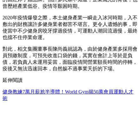
曾歷經產業低谷、疫情等艱困時期。
2020年疫情爆發之際，本土健身產業一瞬走入冰河時期，入不
敷出的財務讓許多健身業者都苦不堪言。更令人遺憾的事，即
使當中不少健身房咬牙撐過疫情，可運動人潮回流過慢，最終
也擋不住停業命運。
對此，柏文集團董事長陳尚義就認為，由於健身產業多採用會
員預繳制度，可預先收進口袋的錢，其實在會計上等於是負
債，若負責人未運用妥當，面臨疫情間營業額長時間的停轉，
疫後又無法迅速回本，自然躲不過事業夭折的下場。
延伸閱讀
健身教練7萬月薪尬半導體！World Gym揭50萬會員運動人才
術