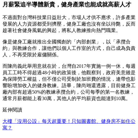
月薪緊追半導體新貴，健身產業也能成就高薪人才
不過面對台灣科技業日益壯大，市場人才供不應求，許多產業
發展的人力資源都受到擠壓，健身工廠也沒有坐以待斃，反而
趁著社會健身風氣的興起，將私人教練推向熱門職業。
像是健身工廠就推出全國獨創的「內部創業」，以「承攬合
約」與教練合作，讓他們以個人工作室的方式，自己成為負責
人，不再受限於雇傭關係。
而陳尚義此舉用意就在於，台灣自2017年實施一例一休，每週
員工工時不得超過48小時的政策後，他觀察到，政府美意雖是
為保障勞工權益，但不僅公司受制於加班費的情況，連帶也影
響盼增加收入的健身教練。語畢，陳尚翊還透露，目前健身工
廠內部有超過50%的教練承攬合約，公司每季的第一名教練，
通常月薪都能上看30萬，其他人的平均薪資也能達到10萬。
延伸閱讀
大樓「沒用公設」每天超重要！只知圖書館、健身房不如住公
寓？