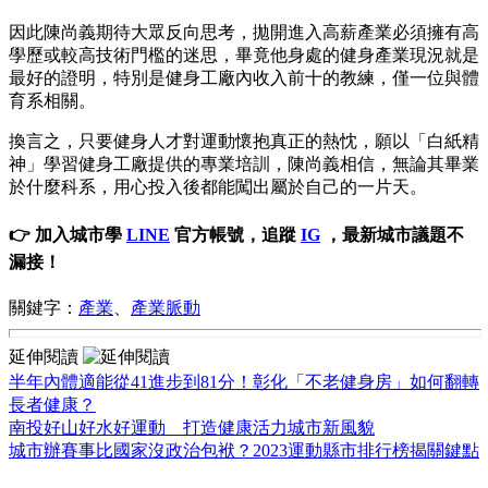
因此陳尚義期待大眾反向思考，拋開進入高薪產業必須擁有高
學歷或較高技術門檻的迷思，畢竟他身處的健身產業現況就是
最好的證明，特別是健身工廠內收入前十的教練，僅一位與體
育系相關。
換言之，只要健身人才對運動懷抱真正的熱忱，願以「白紙精
神」學習健身工廠提供的專業培訓，陳尚義相信，無論其畢業
於什麼科系，用心投入後都能闖出屬於自己的一片天。
👉 加入城市學
LINE
官方帳號，追蹤
IG
，最新城市議題不
漏接！
關鍵字：
產業
、
產業脈動
延伸閱讀
半年內體適能從41進步到81分！彰化「不老健身房」如何翻轉
長者健康？
南投好山好水好運動 打造健康活力城市新風貌
城市辦賽事比國家沒政治包袱？2023運動縣市排行榜揭關鍵點