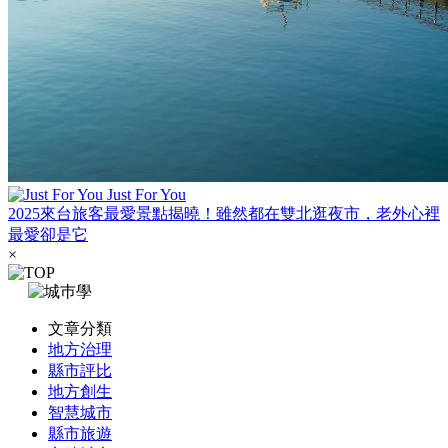
Just For You
2025來台旅客最愛景點揭曉！雖然都在雙北逛夜市，老外心裡
最愛卻是它
×
文章分類
地方治理
縣市評比
地方創生
智慧城市
縣市旅遊