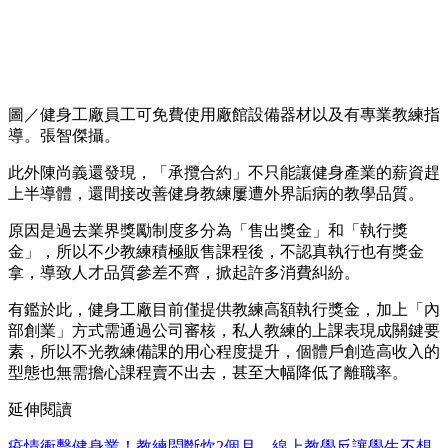
圖／健身工廠員工可免費使用廠館設備器材以及有專業教練指
導。張智傑攝。
此外陳尚義還發現，「承攬合約」不只能讓健身產業的薪資趕
上半導體，還間接改善健身教練屢遭外界詬病的教學品質。
原因是過去業界獎勵制度多分為「售出獎金」和「執行獎
金」，所以不少教練積極販售課程後，不認真執行也有獎金
拿，導致人才品質參差不齊，掀起許多消費糾紛。
有鑑於此，健身工廠目前僅提供教練高額執行獎金，加上「內
部創業」方式需通過公司審核，私人教練的上課表現成關鍵要
素，所以不光教練備課的用心程度提升，個體戶創造高收入的
型態也無需擔心課程賣不出去，甚至大幅降低了離職率。
延伸閱讀
疫情衝擊健身業！教練悶斷炊2個月，線上教學反讓學生不想