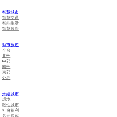
智慧城市
智慧交通
智能生活
智慧政府
縣市旅遊
全台
北部
中部
南部
東部
外島
永續城市
環境
韌性城市
社會福利
多元包容