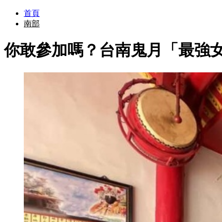
首頁
南部
你敢參加嗎？台南鬼月「最強