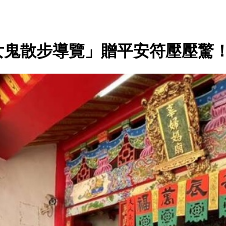
女鬼散步導覽」贈平安符壓壓驚