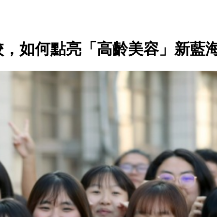
校，如何點亮「高齡美容」新藍