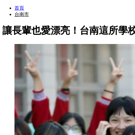
首頁
台南市
讓長輩也愛漂亮！台南這所學