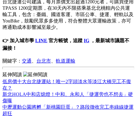
台北捷運公司建議，每月票價支出超過1200元者，可購買使用
TPASS 1200定期票，在30天內不限搭乘基北北桃轄內公共運
輸工具，包含：臺鐵、國道客運、市區公車、捷運、輕軌以及
YouBike，鼓勵民眾多多使用，符合整體大眾運輸政策，亦可
將通勤成本影響減至最少。
👉 加入城市學
LINE
官方帳號，追蹤
IG
，最新城市議題不
漏接！
關鍵字：
交通
、
台北市
、
軌道運輸
延伸閱讀
低房價十大台北捷運站！唯一2字頭淡水等淡江大橋完工不復
在？
新北HOLA中和店熄燈！中和、永和人「捷運旁也不想去」硬
傷曝
中壢運動公園將孵「新桃園巨蛋」？路段徵收完工串綠線捷運
超狂