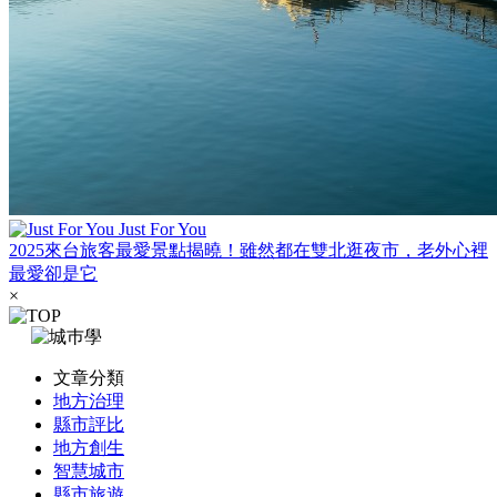
Just For You
2025來台旅客最愛景點揭曉！雖然都在雙北逛夜市，老外心裡
最愛卻是它
×
文章分類
地方治理
縣市評比
地方創生
智慧城市
縣市旅遊