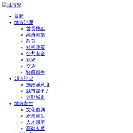
最新
地方治理
首長觀點
經濟就業
教育
社福政策
公共安全
觀光
交通
醫療衛生
縣市評比
施政滿意度
縣市競爭力
運動城市
地方創生
文化復興
產業重生
人才回流
高齡友善