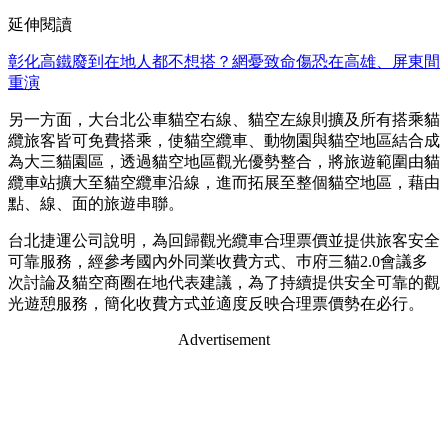
延伸閱讀
彰化高鐵廢到在地人都不想搭？網憂致命傷恐在高雄、屏東間
重演
另一方面，大台北公車貓空右線、貓空左線則擴及所有搭乘貓
纜旅客皆可免費搭乘，使貓空纜車、動物園與貓空地區結合成
為大三貓園區，透過貓空地區觀光優勢整合，將旅遊範圍由貓
纜車站擴大至貓空纜車沿線，進而拓展至整個貓空地區，藉由
點、線、面的旅遊串聯。
台北捷運公司說明，為回歸觀光纜車合理票價並提供旅客安全
可靠服務，經參考國內外同業收費方式、巿府三貓2.0會議多
次討論及貓空商圈在地代表建議，為了持續提供安全可靠的觀
光遊憩服務，簡化收費方式並適度反映合理票價勢在必行。
Advertisement