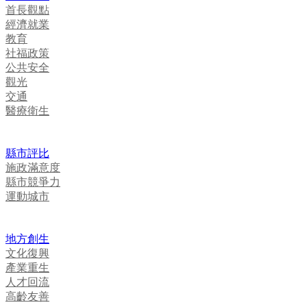
首長觀點
經濟就業
教育
社福政策
公共安全
觀光
交通
醫療衛生
縣市評比
施政滿意度
縣市競爭力
運動城市
地方創生
文化復興
產業重生
人才回流
高齡友善