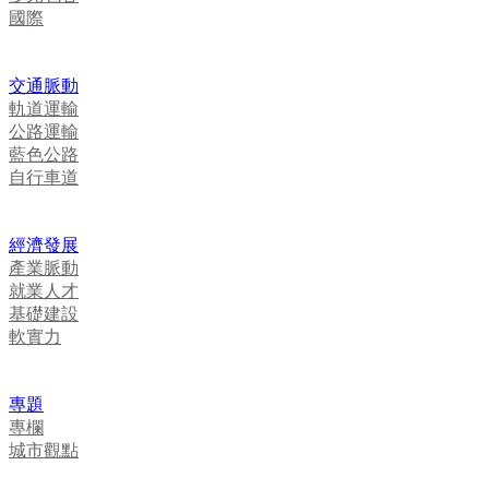
國際
交通脈動
軌道運輸
公路運輸
藍色公路
自行車道
經濟發展
產業脈動
就業人才
基礎建設
軟實力
專題
專欄
城市觀點