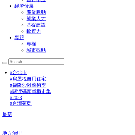
經濟發展
產業脈動
就業人才
基礎建設
軟實力
專題
專欄
城市觀點
#
台北市
#
房屋稅自用住宅
#
福隆沙雕藝術季
#
關渡碼頭貨櫃市集
#
2023
#
台灣菊島
最新
地方治理