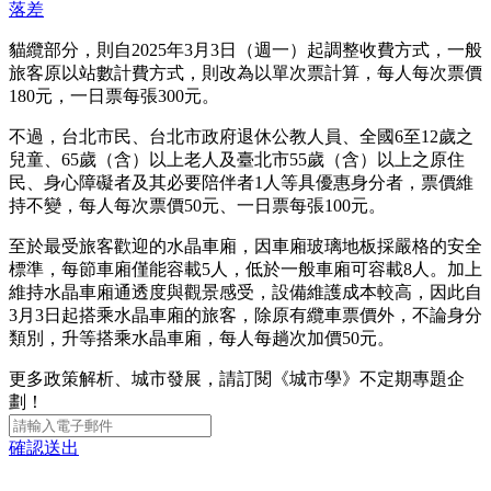
落差
貓纜部分，則自2025年3月3日（週一）起調整收費方式，一般
旅客原以站數計費方式，則改為以單次票計算，每人每次票價
180元，一日票每張300元。
不過，台北市民、台北市政府退休公教人員、全國6至12歲之
兒童、65歲（含）以上老人及臺北市55歲（含）以上之原住
民、身心障礙者及其必要陪伴者1人等具優惠身分者，票價維
持不變，每人每次票價50元、一日票每張100元。
至於最受旅客歡迎的水晶車廂，因車廂玻璃地板採嚴格的安全
標準，每節車廂僅能容載5人，低於一般車廂可容載8人。加上
維持水晶車廂通透度與觀景感受，設備維護成本較高，因此自
3月3日起搭乘水晶車廂的旅客，除原有纜車票價外，不論身分
類別，升等搭乘水晶車廂，每人每趟次加價50元。
更多政策解析、城市發展，請訂閱《城市學》不定期專題企
劃！
確認送出