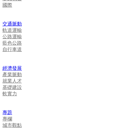
國際
交通脈動
軌道運輸
公路運輸
藍色公路
自行車道
經濟發展
產業脈動
就業人才
基礎建設
軟實力
專題
專欄
城市觀點