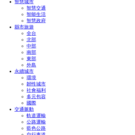
智慧城市
智慧交通
智能生活
智慧政府
縣市旅遊
全台
北部
中部
南部
東部
外島
永續城市
環境
韌性城市
社會福利
多元包容
國際
交通脈動
軌道運輸
公路運輸
藍色公路
自行車道