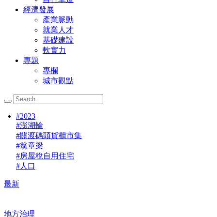
經濟發展
產業脈動
就業人才
基礎建設
軟實力
專題
專欄
城市觀點
#
2023
#
澎湖輪
#
關渡碼頭貨櫃市集
#
翁章梁
#
房屋稅自用住宅
#
人口
最新
地方治理