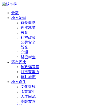
最新
地方治理
首長觀點
經濟就業
教育
社福政策
公共安全
觀光
交通
醫療衛生
縣市評比
施政滿意度
縣市競爭力
運動城市
地方創生
文化復興
產業重生
人才回流
高齡友善