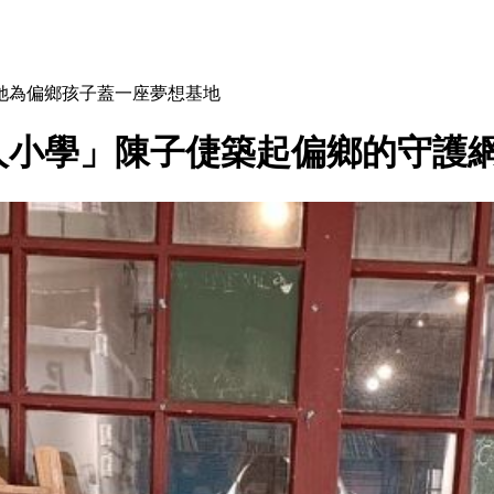
她為偏鄉孩子蓋一座夢想基地
人小學」陳子倢築起偏鄉的守護