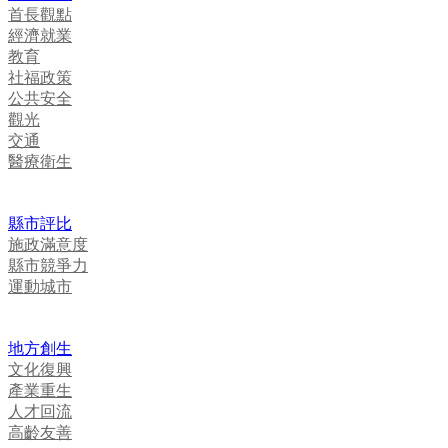
首長觀點
經濟就業
教育
社福政策
公共安全
觀光
交通
醫療衛生
縣市評比
施政滿意度
縣市競爭力
運動城市
地方創生
文化復興
產業重生
人才回流
高齡友善