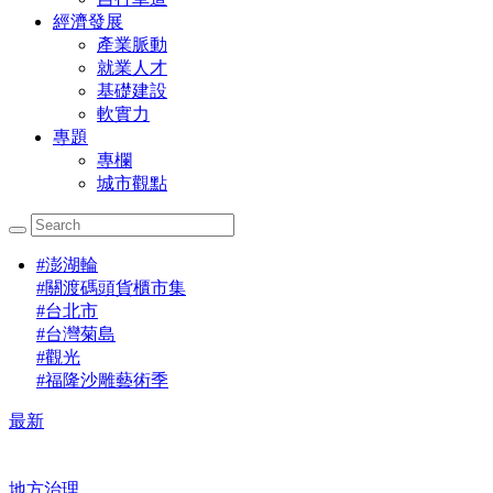
經濟發展
產業脈動
就業人才
基礎建設
軟實力
專題
專欄
城市觀點
#
澎湖輪
#
關渡碼頭貨櫃市集
#
台北市
#
台灣菊島
#
觀光
#
福隆沙雕藝術季
最新
地方治理