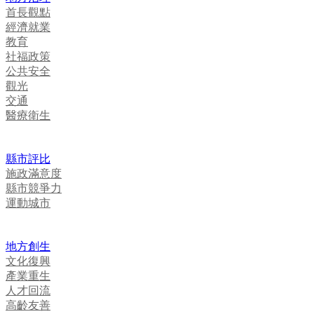
首長觀點
經濟就業
教育
社福政策
公共安全
觀光
交通
醫療衛生
縣市評比
施政滿意度
縣市競爭力
運動城市
地方創生
文化復興
產業重生
人才回流
高齡友善