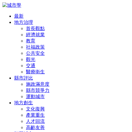
最新
地方治理
首長觀點
經濟就業
教育
社福政策
公共安全
觀光
交通
醫療衛生
縣市評比
施政滿意度
縣市競爭力
運動城市
地方創生
文化復興
產業重生
人才回流
高齡友善