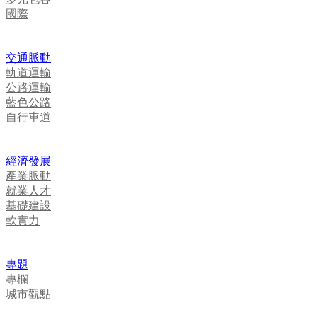
國際
交通脈動
軌道運輸
公路運輸
藍色公路
自行車道
經濟發展
產業脈動
就業人才
基礎建設
軟實力
專題
專欄
城市觀點