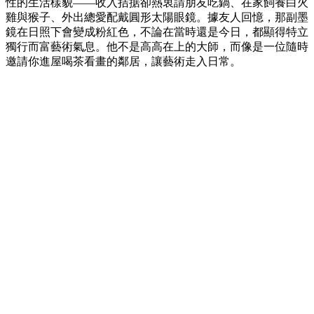
性的生活樣貌——收入拮据卻熱衷請朋友吃鍋、在家飼養白火
雞與猴子、外出總愛配戴圓形太陽眼鏡。據友人回憶，那副墨
鏡在日照下會變成粉紅色，不論在當時還是今日，都顯得特立
獨行而富藝術氣息。他不是高高在上的大師，而像是一位隨時
邀請你進屋喝茶看畫的鄰居，讓藝術走入日常。