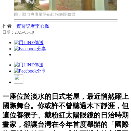
圖／取自央廣華語節目粉絲團臉書
作者：
實習記者李心喬
日期：2025-05-10
一座位於淡水的日式老屋，最近悄然躍上
國際舞台。你或許不曾聽過木下靜涯，但
這位養猴子、戴粉紅太陽眼鏡的日治時期
畫家，卻讓台灣在今年首度舉辦的「國際