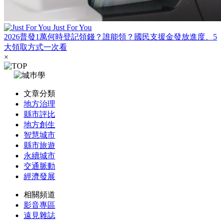
Just For You
2026普發1萬何時登記領錢？誰能領？國民支援金發放進度、5
大領取方式一次看
×
文章分類
地方治理
縣市評比
地方創生
智慧城市
縣市旅遊
永續城市
交通脈動
經濟發展
相關頻道
影音專區
遠見雜誌