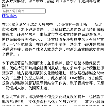
更多政策解析、城市發展，請訂閱《城市學》不定期專題企
劃！
確認送出
在260處入選的全球名人故居中，台灣僅有一處上榜——新北
市淡水的「木下靜涯舊居」。這棟日式老屋原為日治時期膠彩
畫家木下靜涯的居所，由新北市立淡水古蹟博物館經營管理。
博物館館長蔡美治表示：「淡古經管多座與歷史名人有關的古
蹟，一定不能缺席，在經過努力申請後，淡水木下靜涯舊居順
利通過審核，躋身全球名人故居之列，把新北市古蹟成功推向
全世界。」
木下靜涯舊居能脫穎而出，並非偶然。除了建築本體保留完
整，仍維持昭和時期的結構與風貌，館方多年來亦持續推動導
覽教育、地方藝術展演與文化體驗活動，將故居從靜態空間轉
化為「生活中的歷史場域」。此次參與ICOM活動，淡古館更
規劃以靜態展與膠彩畫導覽結合工作坊、親子音樂會等，回應
「記憶與人物」的國際主題。
對新北市而言，這項榮譽不僅是文化能見度的提升，也驗證了
地方治理中對「文化資產社活化」的努力方向——將文化資源