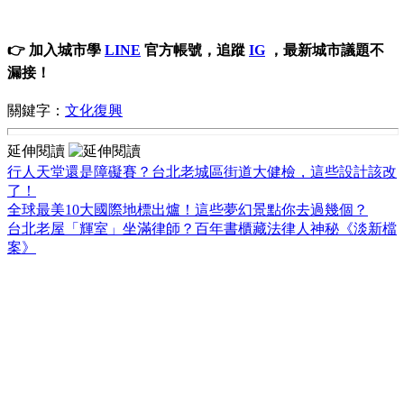
👉 加入城市學
LINE
官方帳號，追蹤
IG
，最新城市議題不
漏接！
關鍵字：
文化復興
延伸閱讀
行人天堂還是障礙賽？台北老城區街道大健檢，這些設計該改
了！
全球最美10大國際地標出爐！這些夢幻景點你去過幾個？
台北老屋「輝室」坐滿律師？百年書櫃藏法律人神秘《淡新檔
案》