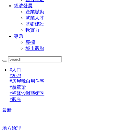
經濟發展
產業脈動
就業人才
基礎建設
軟實力
專題
專欄
城市觀點
#
人口
#
2023
#
房屋稅自用住宅
#
翁章梁
#
福隆沙雕藝術季
#
觀光
最新
地方治理