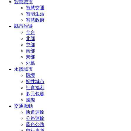
智慧城市
智慧交通
智能生活
智慧政府
縣市旅遊
全台
北部
中部
南部
東部
外島
永續城市
環境
韌性城市
社會福利
多元包容
國際
交通脈動
軌道運輸
公路運輸
藍色公路
自行車道