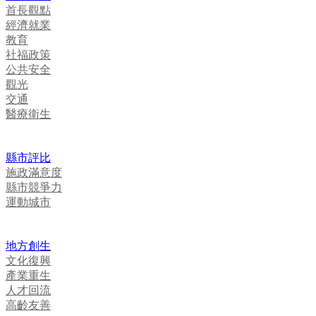
首長觀點
經濟就業
教育
社福政策
公共安全
觀光
交通
醫療衛生
縣市評比
施政滿意度
縣市競爭力
運動城市
地方創生
文化復興
產業重生
人才回流
高齡友善