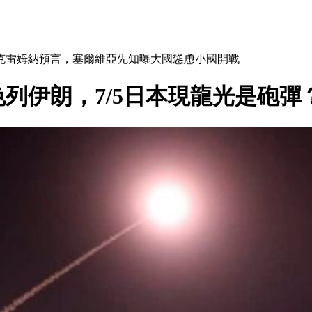
克雷姆納預言，塞爾維亞先知曝大國慫恿小國開戰
列伊朗，7/5日本現龍光是砲彈