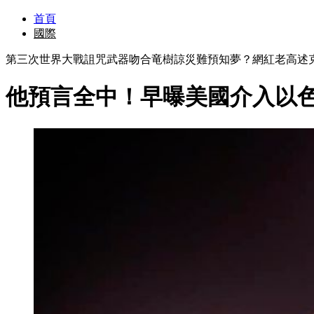
首頁
國際
第三次世界大戰詛咒武器吻合竜樹諒災難預知夢？網紅老高述
他預言全中！早曝美國介入以色