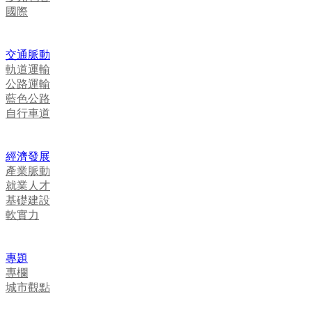
國際
交通脈動
軌道運輸
公路運輸
藍色公路
自行車道
經濟發展
產業脈動
就業人才
基礎建設
軟實力
專題
專欄
城市觀點