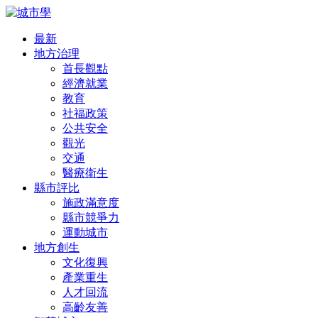
最新
地方治理
首長觀點
經濟就業
教育
社福政策
公共安全
觀光
交通
醫療衛生
縣市評比
施政滿意度
縣市競爭力
運動城市
地方創生
文化復興
產業重生
人才回流
高齡友善