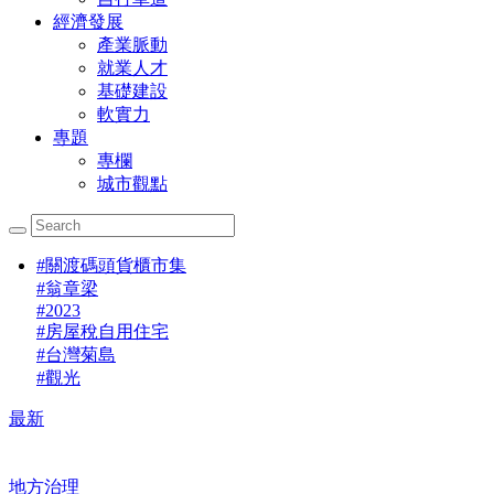
經濟發展
產業脈動
就業人才
基礎建設
軟實力
專題
專欄
城市觀點
#
關渡碼頭貨櫃市集
#
翁章梁
#
2023
#
房屋稅自用住宅
#
台灣菊島
#
觀光
最新
地方治理