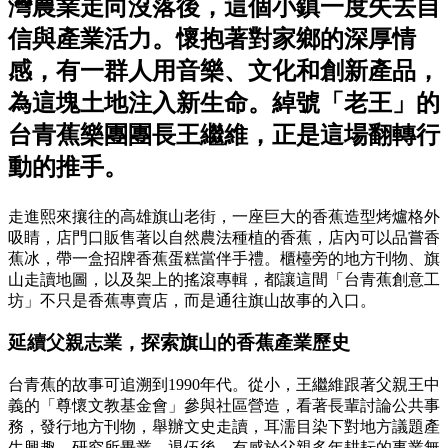
灣農業走向沒落後，這個小鎮一度失去自
信與產業活力。懷抱著對家鄉的深厚情
感，有一群人用音樂、文化和創新產品，
為這塊土地注入新生命。綽號「老王」的
台青蕉樂團團長王繼維，正是這場翻轉行
動的推手。
走進熙來攘往的高雄旗山老街，一座巨大的香蕉造型烤爐格外
吸睛，店門口販售著以自然農法種植的香蕉，店內可以品嘗香
蕉冰，帶一盒招牌香蕉蛋糕當伴手禮。櫃檯旁的地方刊物、旗
山走讀地圖，以及架上的搖滾專輯，都讓這間「台青蕉創意工
坊」不只是香蕉專賣店，而是通往旗山故事的入口。
延續父親志業，探索旗山的香蕉產業歷史
台青蕉的故事可追溯到1990年代。從小，王繼維跟著父親王中
義的「尊懷文教基金會」參與社區營造，看著長輩討論公共事
務，發行地方刊物，舉辦文史走讀，耳濡目染下對地方議題產
生興趣。研究所畢業、退伍後，有感於父親多年耕耘的事業無