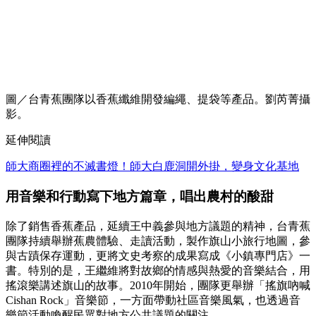
圖／台青蕉團隊以香蕉纖維開發編繩、提袋等產品。劉芮菁攝
影。
延伸閱讀
師大商圈裡的不滅書燈！師大白鹿洞開外掛，變身文化基地
用音樂和行動寫下地方篇章，唱出農村的酸甜
除了銷售香蕉產品，延續王中義參與地方議題的精神，台青蕉
團隊持續舉辦蕉農體驗、走讀活動，製作旗山小旅行地圖，參
與古蹟保存運動，更將文史考察的成果寫成《小鎮專門店》一
書。特別的是，王繼維將對故鄉的情感與熱愛的音樂結合，用
搖滾樂講述旗山的故事。2010年開始，團隊更舉辦「搖旗吶喊
Cishan Rock」音樂節，一方面帶動社區音樂風氣，也透過音
樂節活動喚醒民眾對地方公共議題的關注。