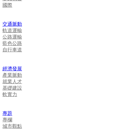
國際
交通脈動
軌道運輸
公路運輸
藍色公路
自行車道
經濟發展
產業脈動
就業人才
基礎建設
軟實力
專題
專欄
城市觀點