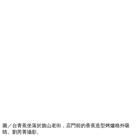
圖／台青蕉坐落於旗山老街，店門前的香蕉造型烤爐格外吸
睛。劉芮菁攝影。