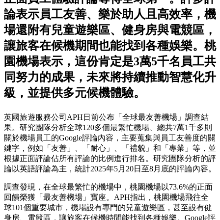
論表示員工友善、樂於助人且高效率，機
場還附有兒童遊樂區、健身房與電競區，
讓旅客在候機期間也能找到各種娛樂。桃
園機場表示，這份肯定是3萬5千名員工共
同努力的成果，未來將持續推動智慧化升
級，並提供多元候機體驗。
英國旅遊服務公司APH日前公布「全球最友善機場」調查結
果。研究團隊分析全球120多個最繁忙機場、總共7萬1千多則
關於機場員工的Google評論內容，主要蒐集與員工友善度的關
鍵字，例如「友善」、「耐心」、「禮貌」和「專業」等，並
根據正面評論佔所有評論的比例進行排名。研究團隊分析的評
論以英語評論為主，統計2025年5月20日至8月底的評論內容。
調查發現，在全球最繁忙的機場中，桃園機場以73.6%的正面
回饋榮獲「最友善機場」寶座。APH指出，桃園機場飛往全
球101個重要城市，機場設有專門的兒童遊樂區，甚至設有健
身房、電競區，讓旅客在候機時間能找到各種娛樂。Google評