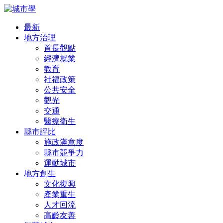
最新
地方治理
首長觀點
經濟就業
教育
社福政策
公共安全
觀光
交通
醫療衛生
縣市評比
施政滿意度
縣市競爭力
運動城市
地方創生
文化復興
產業重生
人才回流
高齡友善