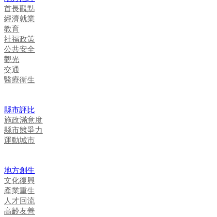
首長觀點
經濟就業
教育
社福政策
公共安全
觀光
交通
醫療衛生
縣市評比
施政滿意度
縣市競爭力
運動城市
地方創生
文化復興
產業重生
人才回流
高齡友善