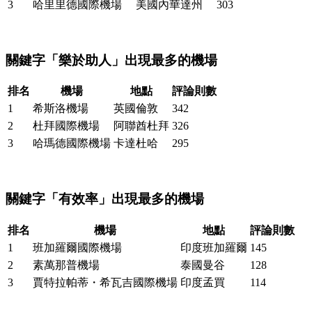
3
哈里里德國際機場
美國內華達州
303
關鍵字「樂於助人」出現最多的機場
排名
機場
地點
評論則數
1
希斯洛機場
英國倫敦
342
2
杜拜國際機場
阿聯酋杜拜
326
3
哈瑪德國際機場
卡達杜哈
295
關鍵字「有效率」出現最多的機場
排名
機場
地點
評論則數
1
班加羅爾國際機場
印度班加羅爾
145
2
素萬那普機場
泰國曼谷
128
3
賈特拉帕蒂・希瓦吉國際機場
印度孟買
114