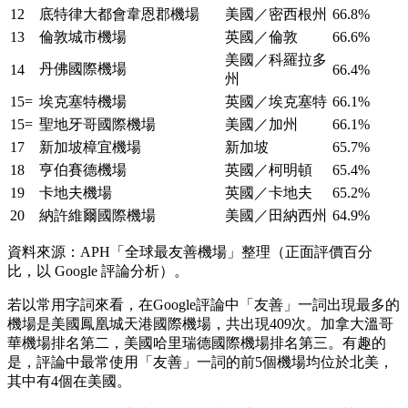
12
底特律大都會韋恩郡機場
美國／密西根州
66.8%
13
倫敦城市機場
英國／倫敦
66.6%
美國／科羅拉多
丹佛國際機場
14
66.4%
州
15=
埃克塞特機場
英國／埃克塞特
66.1%
15=
聖地牙哥國際機場
美國／加州
66.1%
17
新加坡樟宜機場
新加坡
65.7%
18
亨伯賽德機場
英國／柯明頓
65.4%
19
卡地夫機場
英國／卡地夫
65.2%
20
納許維爾國際機場
美國／田納西州
64.9%
資料來源：APH「全球最友善機場」整理（正面評價百分
比，以 Google 評論分析）。
若以常用字詞來看，在Google評論中「友善」一詞出現最多的
機場是美國鳳凰城天港國際機場，共出現409次。加拿大溫哥
華機場排名第二，美國哈里瑞德國際機場排名第三。有趣的
是，評論中最常使用「友善」一詞的前5個機場均位於北美，
其中有4個在美國。