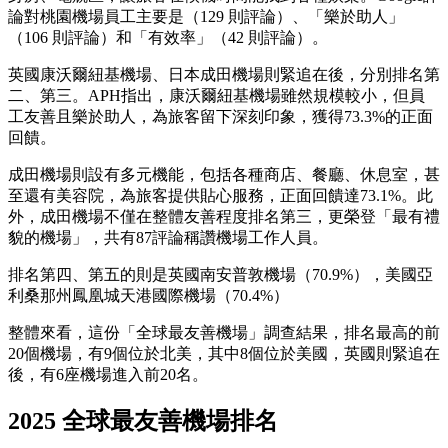
論對桃園機場員工主要是（129 則評論）、「樂於助人」
（106 則評論）和「有效率」（42 則評論）。
英國康沃爾紐基機場、日本成田機場則緊追在後，分別排名第
二、第三。APH指出，康沃爾紐基機場雖然規模較小，但員
工友善且樂於助人，為旅客留下深刻印象，獲得73.3%的正面
回饋。
成田機場則設有多元機能，包括各種商店、餐廳、休息室，甚
至還有美容院，為旅客提供貼心服務，正面回饋達73.1%。此
外，成田機場不僅在整體友善程度排名第三，更榮登「最有禮
貌的機場」，共有87評論稱讚機場工作人員。
排名第四、第五的則是英國南安普敦機場（70.9%），美國亞
利桑那州鳳凰城天港國際機場（70.4%）
整體來看，這份「全球最友善機場」調查結果，排名最高的前
20個機場，有9個位於北美，其中8個位於美國，英國則緊追在
後，有6座機場進入前20名。
2025 全球最友善機場排名