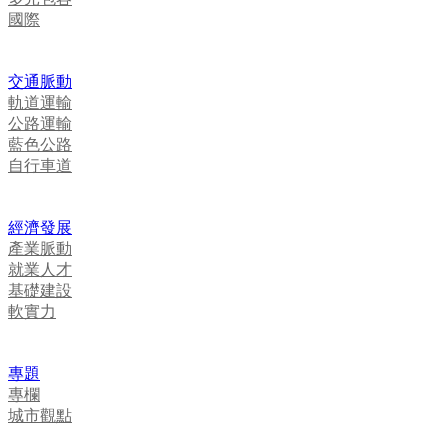
國際
交通脈動
軌道運輸
公路運輸
藍色公路
自行車道
經濟發展
產業脈動
就業人才
基礎建設
軟實力
專題
專欄
城市觀點