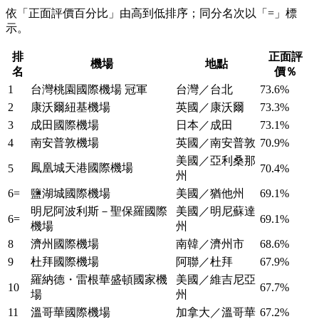
依「正面評價百分比」由高到低排序；同分名次以「=」標
示。
排
正面評
機場
地點
名
價％
1
台灣桃園國際機場
冠軍
台灣／台北
73.6%
2
康沃爾紐基機場
英國／康沃爾
73.3%
3
成田國際機場
日本／成田
73.1%
4
南安普敦機場
英國／南安普敦
70.9%
美國／亞利桑那
鳳凰城天港國際機場
5
70.4%
州
6=
鹽湖城國際機場
美國／猶他州
69.1%
明尼阿波利斯－聖保羅國際
美國／明尼蘇達
6=
69.1%
機場
州
8
濟州國際機場
南韓／濟州市
68.6%
9
杜拜國際機場
阿聯／杜拜
67.9%
羅納德・雷根華盛頓國家機
美國／維吉尼亞
10
67.7%
場
州
11
溫哥華國際機場
加拿大／溫哥華
67.2%