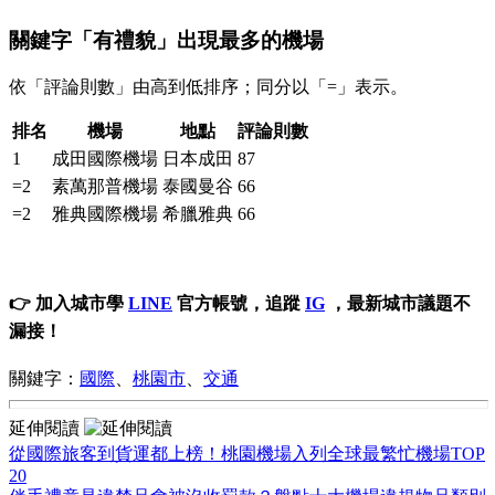
關鍵字「有禮貌」出現最多的機場
依「評論則數」由高到低排序；同分以「=」表示。
排名
機場
地點
評論則數
1
成田國際機場
日本成田
87
=2
素萬那普機場
泰國曼谷
66
=2
雅典國際機場
希臘雅典
66
👉 加入城市學
LINE
官方帳號，追蹤
IG
，最新城市議題不
漏接！
關鍵字：
國際
、
桃園市
、
交通
延伸閱讀
從國際旅客到貨運都上榜！桃園機場入列全球最繁忙機場TOP
20