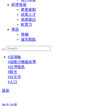
經濟發展
產業脈動
就業人才
基礎建設
軟實力
專題
專欄
城市觀點
#
澎湖輪
#
福隆沙雕藝術季
#
台灣菊島
#
觀光
#
台北市
#
人口
最新
地方治理