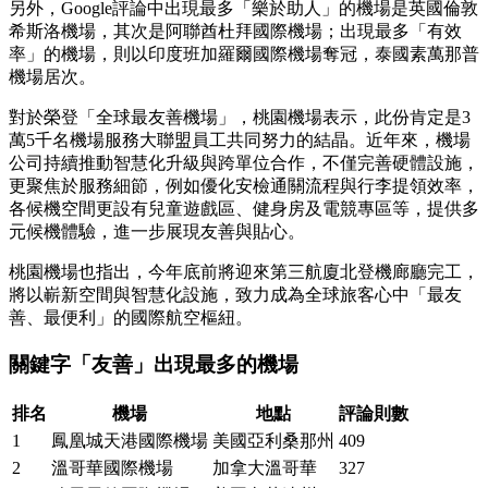
另外，Google評論中出現最多「樂於助人」的機場是英國倫敦
希斯洛機場，其次是阿聯酋杜拜國際機場；出現最多「有效
率」的機場，則以印度班加羅爾國際機場奪冠，泰國素萬那普
機場居次。
對於榮登「全球最友善機場」，桃園機場表示，此份肯定是3
萬5千名機場服務大聯盟員工共同努力的結晶。近年來，機場
公司持續推動智慧化升級與跨單位合作，不僅完善硬體設施，
更聚焦於服務細節，例如優化安檢通關流程與行李提領效率，
各候機空間更設有兒童遊戲區、健身房及電競專區等，提供多
元候機體驗，進一步展現友善與貼心。
桃園機場也指出，今年底前將迎來第三航廈北登機廊廳完工，
將以嶄新空間與智慧化設施，致力成為全球旅客心中「最友
善、最便利」的國際航空樞紐。
關鍵字「友善」出現最多的機場
排名
機場
地點
評論則數
1
鳳凰城天港國際機場
美國亞利桑那州
409
2
溫哥華國際機場
加拿大溫哥華
327