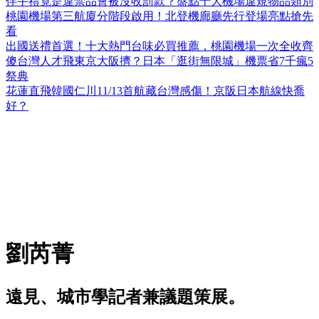
伴手禮竟是違禁品會被沒收罰款？盤點十大機場違規物品類別
桃園機場第三航廈分階段啟用！北登機廊廳先行登場亮點搶先
看
出國送禮首選！十大熱門台味必買推薦，桃園機場一次全收齊
傻台灣人才飛東京大阪擠？日本「逛街無限城」機票省7千瘋5
祭典
花蓮直飛韓國仁川11/13首航藏台灣感傷！京阪日本航線快喬
好？
劉芮菁
遠見、城市學記者兼議題策展。